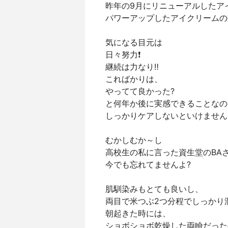
昨年の9月にリニューアルしたア
パワーアップしたアイクリームの
気になる目元は
日々努力❗
継続は力なり‼️
こればかりは、
やってて良かった?
と何年か後に実感できることなの
しっかりケアしないといけません
むかしむか～し
高校生の私に言った資生堂のBA
今でも忘れてませんよ?
肌馴染みもとても良いし、
両目で米つぶ2つ分程でしっかり潤
朝起きた時には、
ショボショボ乾燥した両瞼だった