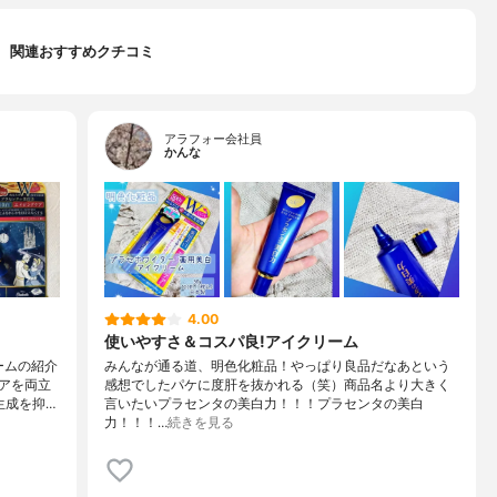
関連おすすめクチコミ
アラフォー会社員
かんな
4.00
使いやすさ＆コスパ良!アイクリーム
ームの紹介
みんなが通る道、明色化粧品！やっぱり良品だなあという
アを両立
感想でしたパケに度肝を抜かれる（笑）商品名より大きく
生成を抑…
言いたいプラセンタの美白力！！！プラセンタの美白
力！！！…
続きを見る