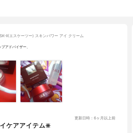
SK-II(エスケーツー) スキンパワー アイ クリーム
ップアドバイザー、
更新日時：6ヶ月以上前
イケアアイテム❇️