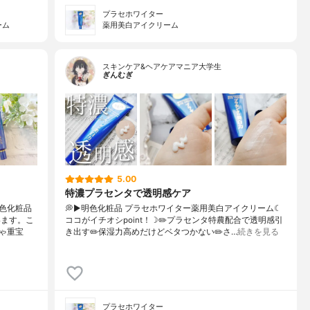
プラセホワイター
ーム
薬用美白アイクリーム
スキンケア&ヘアケアマニア大学生
ぎんむぎ
5.00
特濃プラセンタで透明感ケア
色化粧品
💭▶️明色化粧品 プラセホワイター薬用美白アイクリーム☾
います。こ
ココがイチオシpoint！☽✏️プラセンタ特農配合で透明感引
ゃ重宝
き出す✏️保湿力高めだけどベタつかない✏️さ…
続きを見る
プラセホワイター