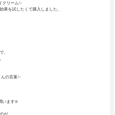
イクリーム✨
効果を試したくて購入しました。
で、
。
さんの言葉✨
います❇️
のが