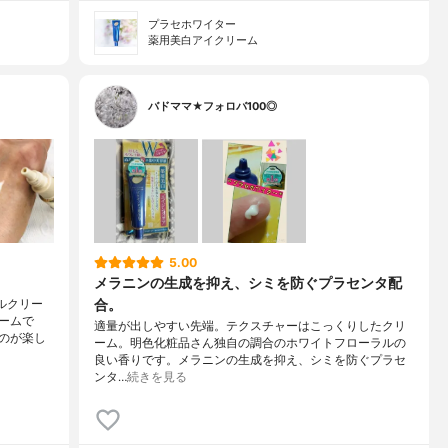
プラセホワイター
薬用美白アイクリーム
バドママ★フォロバ100◎
5.00
メラニンの生成を抑え、シミを防ぐプラセンタ配
合。
ルクリー
ームで
適量が出しやすい先端。テクスチャーはこっくりしたクリ
のが楽し
ーム。明色化粧品さん独自の調合のホワイトフローラルの
良い香りです。メラニンの生成を抑え、シミを防ぐプラセ
ンタ…
続きを見る