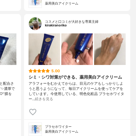
薬用美白アイクリーム
コスメと口コミが大好きな専業主婦
kirakiranoriko
5.00
シミ・シワ対策ができる、薬用美白アイクリーム
と配合さ
アラフォーをむかえてからは、目元のケアもしっかりしよ
す✨濃厚で
うと思うようになって、毎日アイクリームを使ってケアを
♡"膜を
しています。今使用している、明色化粧品 プラセホワイタ
ー…
続きを見る
プラセホワイター
薬用美白アイクリーム