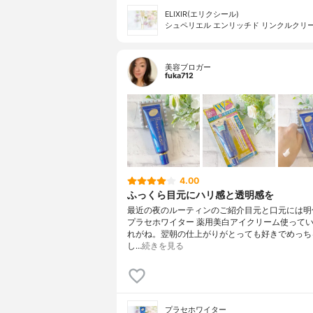
ELIXIR(エリクシール)
シュペリエル エンリッチド リンクルクリ
美容ブロガー
fuka712
4.00
ふっくら目元にハリ感と透明感を
最近の夜のルーティンのご紹介目元と口元には明
プラセホワイター 薬用美白アイクリーム使って
れがね。翌朝の仕上がりがとっても好きでめっち
し…
続きを見る
プラセホワイター