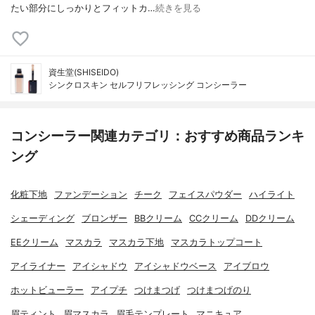
たい部分にしっかりとフィットカ…
続きを見る
資生堂(SHISEIDO)
シンクロスキン セルフリフレッシング コンシーラー
コンシーラー関連カテゴリ：おすすめ商品ランキ
ング
化粧下地
ファンデーション
チーク
フェイスパウダー
ハイライト
シェーディング
ブロンザー
BBクリーム
CCクリーム
DDクリーム
EEクリーム
マスカラ
マスカラ下地
マスカラトップコート
アイライナー
アイシャドウ
アイシャドウベース
アイブロウ
ホットビューラー
アイプチ
つけまつげ
つけまつげのり
眉ティント
眉マスカラ
眉毛テンプレート
マニキュア