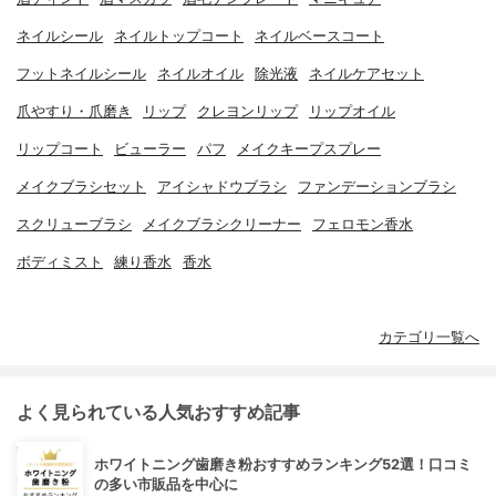
ネイルシール
ネイルトップコート
ネイルベースコート
フットネイルシール
ネイルオイル
除光液
ネイルケアセット
爪やすり・爪磨き
リップ
クレヨンリップ
リップオイル
リップコート
ビューラー
パフ
メイクキープスプレー
メイクブラシセット
アイシャドウブラシ
ファンデーションブラシ
スクリューブラシ
メイクブラシクリーナー
フェロモン香水
ボディミスト
練り香水
香水
カテゴリ一覧へ
よく見られている人気おすすめ記事
ホワイトニング歯磨き粉おすすめランキング52選！口コミ
の多い市販品を中心に