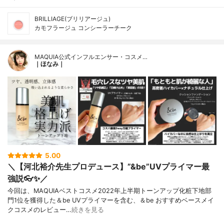
BRILLIAGE(ブリリアージュ)
カモフラージュ コンシーラーチーク
MAQUIA公式インフルエンサー・コスメ…
｜ほなみ｜
5.00
＼【河北裕介先生プロデュース】”&be”UVプライマー最
強説👓✨／
今回は、MAQUIAベストコスメ2022年上半期トーンアップ化粧下地部
門1位を獲得した＆be UVプライマーを含む、＆be おすすめベースメイ
クコスメのレビュー…
続きを見る