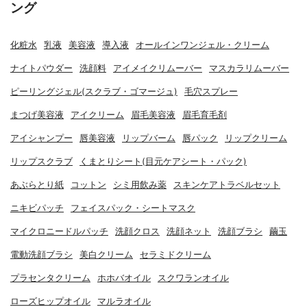
ング
化粧水
乳液
美容液
導入液
オールインワンジェル・クリーム
ナイトパウダー
洗顔料
アイメイクリムーバー
マスカラリムーバー
ピーリングジェル(スクラブ・ゴマージュ)
毛穴スプレー
まつげ美容液
アイクリーム
眉毛美容液
眉毛育毛剤
アイシャンプー
唇美容液
リップバーム
唇パック
リップクリーム
リップスクラブ
くまとりシート(目元ケアシート・パック)
あぶらとり紙
コットン
シミ用飲み薬
スキンケアトラベルセット
ニキビパッチ
フェイスパック・シートマスク
マイクロニードルパッチ
洗顔クロス
洗顔ネット
洗顔ブラシ
繭玉
電動洗顔ブラシ
美白クリーム
セラミドクリーム
プラセンタクリーム
ホホバオイル
スクワランオイル
ローズヒップオイル
マルラオイル