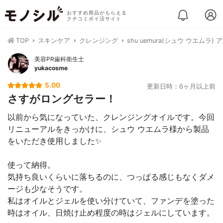
おすすめ商品がもらえる
クチコミポイ活サイト
TOP
スキンケア
クレンジング
shu uemura(シュウ ウエム
美容PR歯科衛生士
yukacosme
5.00
更新日時：6ヶ月以上前
さすがロングセラー！
以前から気になっていた、クレンジングオイルです。今回
リニューアルをきっかけに、シュウ ウエムラ様から製品
をいただき使用しました✨
使って納得。
気持ち良いくらいに落ちるのに、つっぱる感じもなくダメ
ージも少なそうです。
私はオイルとジェルを使い分けていて、ファンデを塗った
時はオイル、日焼け止め程度の時はジェルにしています。