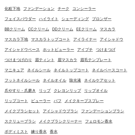
化粧下地
ファンデーション
チーク
コンシーラー
フェイスパウダー
ハイライト
シェーディング
ブロンザー
BBクリーム
CCクリーム
DDクリーム
EEクリーム
マスカラ
マスカラ下地
マスカラトップコート
アイライナー
アイシャドウ
アイシャドウベース
ホットビューラー
アイプチ
つけまつげ
つけまつげのり
眉ティント
眉マスカラ
眉毛テンプレート
マニキュア
ネイルシール
ネイルトップコート
ネイルベースコート
フットネイルシール
ネイルオイル
除光液
ネイルケアセット
爪やすり・爪磨き
リップ
クレヨンリップ
リップオイル
リップコート
ビューラー
パフ
メイクキープスプレー
メイクブラシセット
アイシャドウブラシ
ファンデーションブラシ
スクリューブラシ
メイクブラシクリーナー
フェロモン香水
ボディミスト
練り香水
香水