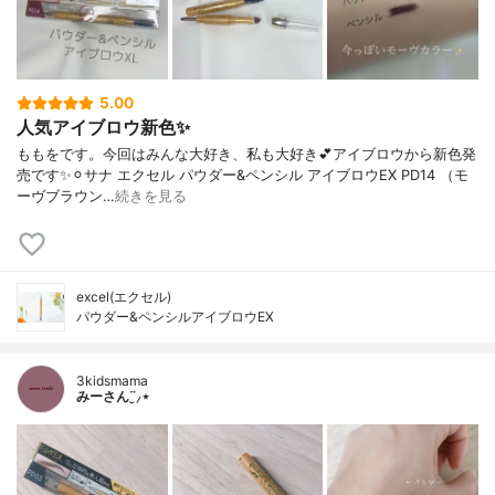
5.00
人気アイブロウ新色✨
ももをです。今回はみんな大好き、私も大好き💕アイブロウから新色発
売です✨⚪︎サナ エクセル パウダー&ペンシル アイブロウEX PD14 （モ
ーヴブラウン…
続きを見る
excel(エクセル)
パウダー&ペンシルアイブロウEX
3kidsmama
みーさん¨̮⸝⋆