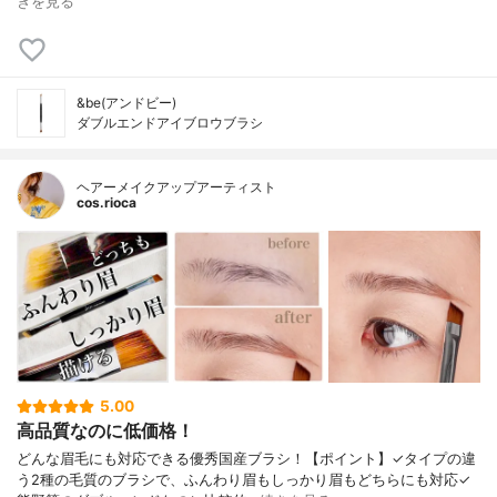
きを見る
&be(アンドビー)
ダブルエンドアイブロウブラシ
ヘアーメイクアップアーティスト
cos.rioca
5.00
高品質なのに低価格！
どんな眉毛にも対応できる優秀国産ブラシ！【ポイント】✓タイプの違
う2種の毛質のブラシで、ふんわり眉もしっかり眉もどちらにも対応✓