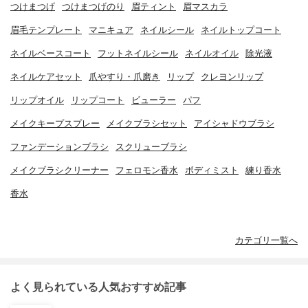
つけまつげ
つけまつげのり
眉ティント
眉マスカラ
眉毛テンプレート
マニキュア
ネイルシール
ネイルトップコート
ネイルベースコート
フットネイルシール
ネイルオイル
除光液
ネイルケアセット
爪やすり・爪磨き
リップ
クレヨンリップ
リップオイル
リップコート
ビューラー
パフ
メイクキープスプレー
メイクブラシセット
アイシャドウブラシ
ファンデーションブラシ
スクリューブラシ
メイクブラシクリーナー
フェロモン香水
ボディミスト
練り香水
香水
カテゴリ一覧へ
よく見られている人気おすすめ記事