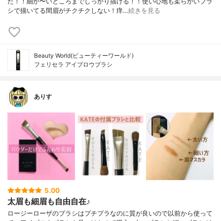
た！！細か〜いところまでしっかり描ける！！使い心地も柔らかいブラ
シで描いてる間眉がチクチクしない！痒…
続きを見る
Beauty World(ビューティーワールド)
フェリセラ アイブロウブラシ
ありす
5.00
太眉も細眉も自由自在♪
ロージーローザのブラシはプチプラなのに質が良いので以前から使って