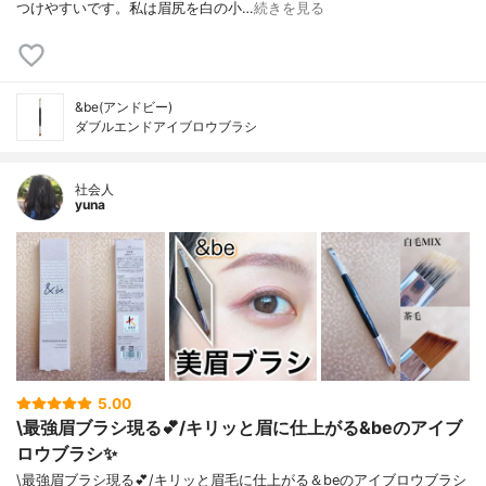
つけやすいです。私は眉尻を白の小…
続きを見る
&be(アンドビー)
ダブルエンドアイブロウブラシ
社会人
yuna
5.00
\最強眉ブラシ現る💕/キリッと眉に仕上がる&beのアイブ
ロウブラシ✨
\最強眉ブラシ現る💕/キリッと眉毛に仕上がる＆beのアイブロウブラシ