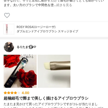
苦手なので、サッと左右に動かすだけで眉毛が書けてとても助かってい
ます。太い方のブラシで中間色を塗…
続きを見る
ROSY ROSA(ロージーローザ)
ダブルエンドアイブロウブラシ スマッジタイプ
るりたま*⃝̣⑅⃝◍♡
4.00
超極細毛で際まで美しく描けるアイブロウブラシ
たまたま見かけて買ったアイブロウブラシですがコレが当たりまし