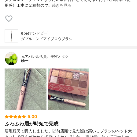
用感》１本に２種類のブ…
続きを見る
&be(アンドビー)
ダブルエンドアイブロウブラシ
元アパレル店員、美容オタク
ゆー
5.00
ふわふわ眉が時短で完成
眉毛難民で購入しました。以前店頭で見た際は高いしブラシのヘッド大
きいしで良さがわからず買いませんでした。 再び気になってフーミー