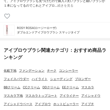
て、アイブロウブラシも見つけたので購入♫太いブラシと細いブラシが
１本になってるのでこれとアイブロ…
続きを見る
ROSY ROSA(ロージーローザ)
ダブルエンドアイブロウブラシ スマッジタイプ
アイブロウブラシ関連カテゴリ：おすすめ商品ラ
ンキング
化粧下地
ファンデーション
チーク
コンシーラー
フェイスパウダー
ハイライト
シェーディング
ブロンザー
BBクリーム
CCクリーム
DDクリーム
EEクリーム
マスカラ
マスカラ下地
マスカラトップコート
アイライナー
アイシャドウ
アイシャドウベース
アイブロウ
ホットビューラー
アイプチ