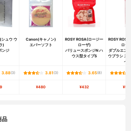
a(シュウ ウ
Canon(キャノン)
ROSY ROSA(ロージー
ROSY ROS
ラ)
エバーソフト
ローザ)
ローザ
ポンジ
バリュースポンジN ハ
ダブルエン
ウス型タイプS
ウブラシ ス
イ
3.88
(3)
3.81
(3)
3.65
(8)
9
¥480
¥432
¥57
商品