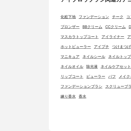
化粧下地
ファンデーション
チーク
コ
ブロンザー
BBクリーム
CCクリーム
マスカラトップコート
アイライナー
ア
ホットビューラー
アイプチ
つけまつげ
マニキュア
ネイルシール
ネイルトップ
ネイルオイル
除光液
ネイルケアセット
リップコート
ビューラー
パフ
メイク
ファンデーションブラシ
スクリューブ
練り香水
香水