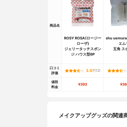
商品名
ROSY ROSA(ロージー
shu uemur
ローザ)
エム
ジェリータッチスポン
五角 ス
ジ ハウス型6P
口コミ
3.97
(12)
評価
値段
¥393
¥36
料金
メイクアップグッズの関連