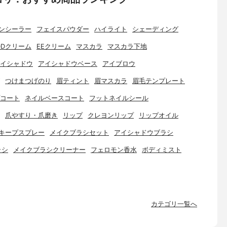
ンシーラー
フェイスパウダー
ハイライト
シェーディング
DDクリーム
EEクリーム
マスカラ
マスカラ下地
イシャドウ
アイシャドウベース
アイブロウ
つけまつげのり
眉ティント
眉マスカラ
眉毛テンプレート
コート
ネイルベースコート
フットネイルシール
爪やすり・爪磨き
リップ
クレヨンリップ
リップオイル
キープスプレー
メイクブラシセット
アイシャドウブラシ
ラシ
メイクブラシクリーナー
フェロモン香水
ボディミスト
カテゴリ一覧へ