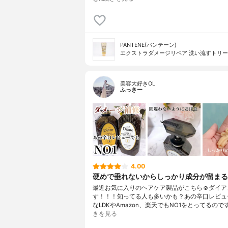
PANTENE(パンテーン)
エクストラダメージリペア 洗い流すトリ
美容大好きOL
ふっきー
4.00
硬めで垂れないからしっかり成分が留まる
最近お気に入りのヘアケア製品がこちら☺️ダイア
す！！！知ってる人も多いかも？あの辛口レビュ
なLDKやAmazon、楽天でもNO1をとってるので
きを見る