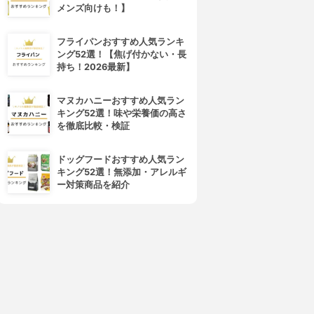
メンズ向けも！】
フライパンおすすめ人気ランキ
ング52選！【焦げ付かない・長
持ち！2026最新】
4位
5位
マヌカハニーおすすめ人気ラン
キング52選！味や栄養価の高さ
を徹底比較・検証
ドッグフードおすすめ人気ラン
キング52選！無添加・アレルギ
ー対策商品を紹介
MARU(マル)
Elujuda(エルジューダ)
トリートメント
エマルジョン+
3.92
3.91
(1)
(24)
¥2,090
¥1,829