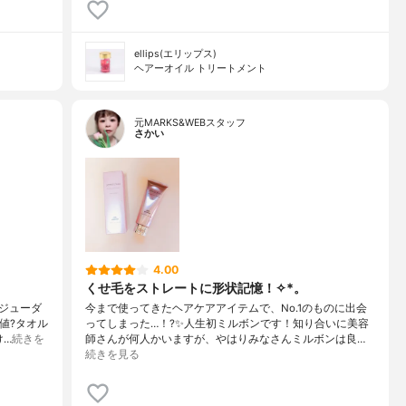
ellips(エリップス)
ヘアーオイル トリートメント
元MARKS&WEBスタッフ
さかい
4.00
くせ毛をストレートに形状記憶！✧︎*。
ジューダ
今まで使ってきたヘアケアアイテムで、No.1のものに出会
数値?タオル
ってしまった…！?✨人生初ミルボンです！知り合いに美容
け…
続きを
師さんが何人かいますが、やはりみなさんミルボンは良…
続きを見る