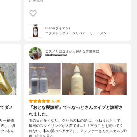
きを見る
Diane(ダイアン)
エクストラダメージリペア トリートメント
コスメと口コミが大好きな専業主婦
kirakiranoriko
5.00
でダメ
『おとな髪診断』でへなっとさんタイプと診断さ
れました。
リー補修
雨の日が多くなり、クセ毛の私の髪は、うねうねとして、
浸透し、切
毎日のスタイリングが大変です…！！言うことを聞いてく
でつるん
れない、私の髪のヘアケアに、アンファーさんのスカルプD
ボ…
続きを見る