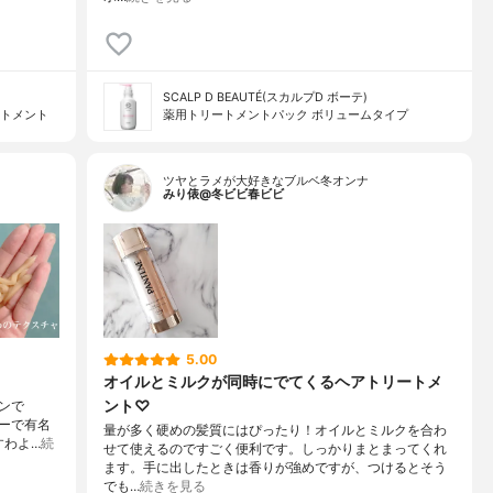
SCALP D BEAUTÉ(スカルプD ボーテ)
ートメント
薬用トリートメントパック ボリュームタイプ
ツヤとラメが大好きなブルベ冬オンナ
みり俵@冬ビビ春ビビ
5.00
オイルとミルクが同時にでてくるヘアトリートメ
ント♡
ンで
ーで有名
量が多く硬めの髪質にはぴったり！オイルとミルクを合わ
すわよ…
続
せて使えるのですごく便利です。しっかりまとまってくれ
ます。手に出したときは香りが強めですが、つけるとそう
でも…
続きを見る