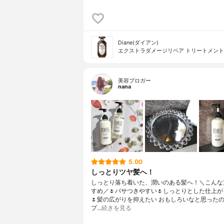
Diane(ダイアン)
エクストラダメージリペア トリートメント
美容ブロガー
nana
5.00
しっとりツヤ髪へ！
しっとり落ち着いた、潤いのある髪へ！＼こんな
すめ／🌷パサつきやすい🌷しっとりとした仕上
🌷髪の広がりを抑えたい おもしろいなと思った
プ…
続きを見る