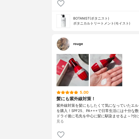
BOTANIST(ボタニスト)
ボタニカルトリートメント(モイスト)
rouge
5.00
髪にも紫外線対策！
紫外線対策を髪にもしたくて気になっていたエル
を購入！SPF25、PA+++で日常生活には十分な
ドライ後に毛先を中心に髪に馴染ませるよ～?分
見る