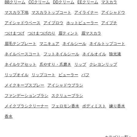
BBクリーム
CCクリーム
DDクリーム
EEクリーム
マスカラ
マスカラ下地
マスカラトップコート
アイライナー
アイシャドウ
アイシャドウベース
アイブロウ
ホットビューラー
アイプチ
つけまつげ
つけまつげのり
眉ティント
眉マスカラ
眉毛テンプレート
マニキュア
ネイルシール
ネイルトップコート
ネイルベースコート
フットネイルシール
ネイルオイル
除光液
ネイルケアセット
爪やすり・爪磨き
リップ
クレヨンリップ
リップオイル
リップコート
ビューラー
パフ
メイクキープスプレー
アイシャドウブラシ
ファンデーションブラシ
スクリューブラシ
メイクブラシクリーナー
フェロモン香水
ボディミスト
練り香水
香水