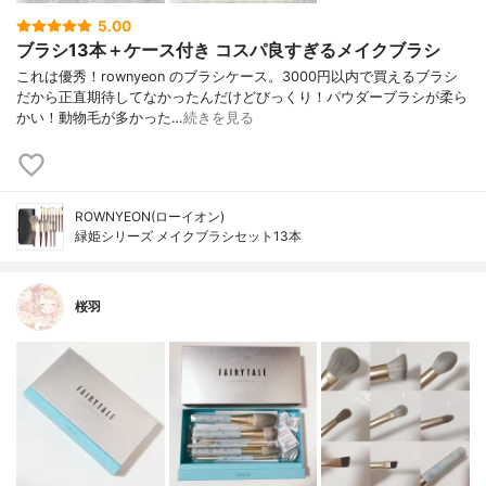
5.00
ブラシ13本＋ケース付き コスパ良すぎるメイクブラシ
これは優秀！rownyeon のブラシケース。3000円以内で買えるブラシ
だから正直期待してなかったんだけどびっくり！パウダーブラシが柔ら
かい！動物毛が多かった…
続きを見る
ROWNYEON(ローイオン)
緑姫シリーズ メイクブラシセット13本
桜羽