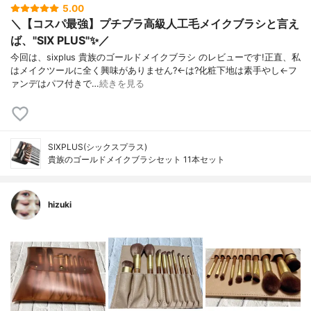
5.00
＼【コスパ最強】プチプラ高級人工毛メイクブラシと言え
ば、"SIX PLUS"✨／
今回は、sixplus 貴族のゴールドメイクブラシ のレビューです!正直、私
はメイクツールに全く興味がありません?←は?化粧下地は素手やし←フ
ァンデはパフ付きで…
続きを見る
SIXPLUS(シックスプラス)
貴族のゴールドメイクブラシセット 11本セット
hizuki