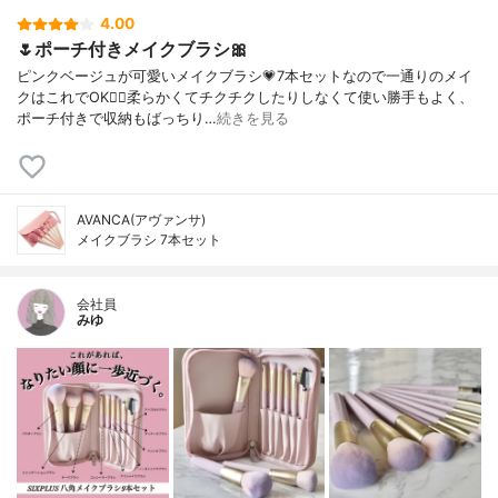
4.00
🌷ポーチ付きメイクブラシ🎀
ピンクベージュが可愛いメイクブラシ💗7本セットなので一通りのメイ
クはこれでOK🙆‍♀️柔らかくてチクチクしたりしなくて使い勝手もよく、
ポーチ付きで収納もばっちり…
続きを見る
AVANCA(アヴァンサ)
メイクブラシ 7本セット
会社員
みゆ