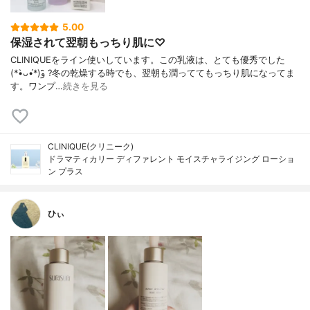
5.00
保湿されて翌朝もっちり肌に♡
CLINIQUEをライン使いしています。この乳液は、とても優秀でした
(*•̀ᴗ•́*)و ̑̑?冬の乾燥する時でも、翌朝も潤っててもっちり肌になってま
す。ワンプ…
続きを見る
CLINIQUE(クリニーク)
ドラマティカリー ディファレント モイスチャライジング ローショ
ン プラス
ひぃ