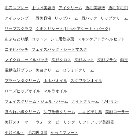
毛穴スプレー
まつげ美容液
アイクリーム
眉毛美容液
眉毛育毛剤
アイシャンプー
唇美容液
リップバーム
唇パック
リップクリーム
リップスクラブ
くまとりシート(目元ケアシート・パック)
あぶらとり紙
コットン
シミ用飲み薬
スキンケアトラベルセット
ニキビパッチ
フェイスパック・シートマスク
マイクロニードルパッチ
洗顔クロス
洗顔ネット
洗顔ブラシ
繭玉
電動洗顔ブラシ
美白クリーム
セラミドクリーム
プラセンタクリーム
ホホバオイル
スクワランオイル
ローズヒップオイル
マルラオイル
フェイスクリーム・ジェル・バーム
ナイトクリーム
ワセリン
ほうれい線クリーム
シワ改善クリーム
ニキビ塗り薬
美顔ローラー
美顔スチーマー
ウォーターピーリング
リフトアップ美顔器
小顔ベルト
毛穴吸引器
かっさプレート