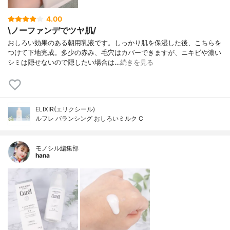
4.00
\ノーファンデでツヤ肌/
おしろい効果のある朝用乳液です。しっかり肌を保湿した後、こちらを
つけて下地完成。多少の赤み、毛穴はカバーできますが、ニキビや濃い
シミは隠せないので隠したい場合は…
続きを見る
ELIXIR(エリクシール)
ルフレ バランシング おしろいミルク C
モノシル編集部
hana