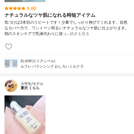
5.00
ナチュラルなツヤ肌になれる時短アイテム
気づけば3本目のリピートです！少量でしっかり伸びてくれます。自然
なカバー力で、ワントーン明るいナチュラルなツヤ肌に仕上がります。
朝のスキンケアで乳液代わりに使っ…
続きを見る
ELIXIR(エリクシール)
ルフレ バランシング おしろいミルク C
大学生/モデル
夏沢 くらら