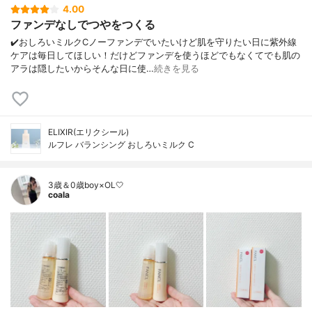
4.00
ファンデなしでつやをつくる
✔️おしろいミルクCノーファンデでいたいけど肌を守りたい日に紫外線
ケアは毎日してほしい！だけどファンデを使うほどでもなくてでも肌の
アラは隠したいからそんな日に使…
続きを見る
ELIXIR(エリクシール)
ルフレ バランシング おしろいミルク C
3歳＆0歳boy×OL🤍
coala