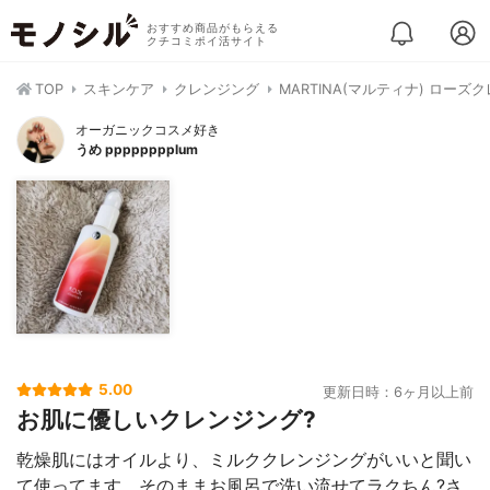
おすすめ商品がもらえる
クチコミポイ活サイト
TOP
スキンケア
クレンジング
MARTINA(マルティナ) ロー
オーガニックコスメ好き
うめ pppppppplum
5.00
更新日時：6ヶ月以上前
お肌に優しいクレンジング?
乾燥肌にはオイルより、ミルククレンジングがいいと聞い
て使ってます。そのままお風呂で洗い流せてラクちん?さ