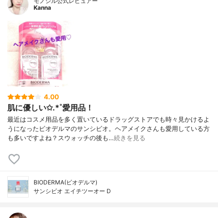
モノシル公式レビュアー
Kanna
4.00
肌に優しい✩.*˚愛用品！
最近はコスメ用品を多く置いているドラッグストアでも時々見かけるよ
うになったビオデルマのサンシビオ。ヘアメイクさんも愛用している方
も多いですよね？スウォッチの後も…
続きを見る
BIODERMA(ビオデルマ)
サンシビオ エイチツーオー D