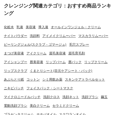
クレンジング関連カテゴリ：おすすめ商品ランキ
ング
化粧水
乳液
美容液
導入液
オールインワンジェル・クリーム
ナイトパウダー
洗顔料
アイメイクリムーバー
マスカラリムーバー
ピーリングジェル(スクラブ・ゴマージュ)
毛穴スプレー
まつげ美容液
アイクリーム
眉毛美容液
眉毛育毛剤
アイシャンプー
唇美容液
リップバーム
唇パック
リップクリーム
リップスクラブ
くまとりシート(目元ケアシート・パック)
あぶらとり紙
コットン
シミ用飲み薬
スキンケアトラベルセット
ニキビパッチ
フェイスパック・シートマスク
マイクロニードルパッチ
洗顔クロス
洗顔ネット
洗顔ブラシ
繭玉
電動洗顔ブラシ
美白クリーム
セラミドクリーム
プラセンタクリーム
ホホバオイル
スクワランオイル