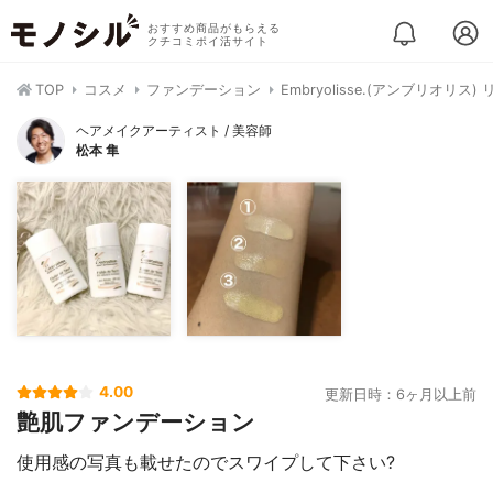
おすすめ商品がもらえる
クチコミポイ活サイト
TOP
コスメ
ファンデーション
Embryolisse.(アンブリオリ
ヘアメイクアーティスト / 美容師
松本 隼
4.00
更新日時：6ヶ月以上前
艶肌ファンデーション
使用感の写真も載せたのでスワイプして下さい?