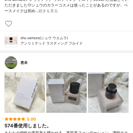
ただきました♡シュウのカラーコスメは使ったことがあるのですが、ベ
ースメイクは初め…
続きを見る
shu uemura(シュウ ウエムラ)
アンリミテッド ラスティング フルイド
恵未
5.00
574番使用しました。
あなたの個性や素肌美を輝かせる、素肌美ファンデーション。薄軽テク