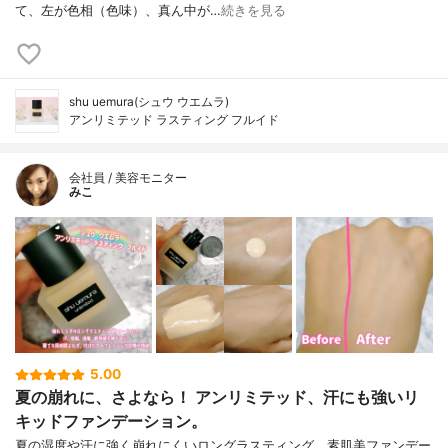
て、左が色相（色味）、真ん中が…
続きを見る
shu uemura(シュウ ウエムラ)
アンリミテッド ラスティング フルイド
会社員 / 美容モニター
みこ
5.00
夏の崩れに、さよなら！ アンリミテッド、汗にも強いリ
キッドファンデーション。
夏の湿度や汗に強く崩れにくいロングラスティング、素肌美ファンデー