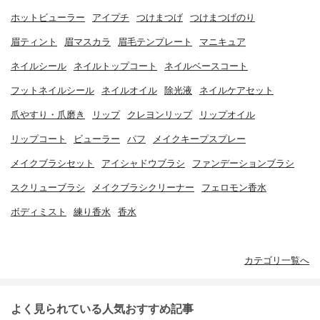
ホットビューラー
アイプチ
つけまつげ
つけまつげのり
眉ティント
眉マスカラ
眉毛テンプレート
マニキュア
ネイルシール
ネイルトップコート
ネイルベースコート
フットネイルシール
ネイルオイル
除光液
ネイルケアセット
爪やすり・爪磨き
リップ
クレヨンリップ
リップオイル
リップコート
ビューラー
パフ
メイクキープスプレー
メイクブラシセット
アイシャドウブラシ
ファンデーションブラシ
スクリューブラシ
メイクブラシクリーナー
フェロモン香水
ボディミスト
練り香水
香水
カテゴリ一覧へ
よく見られている人気おすすめ記事