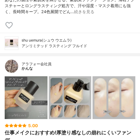
スチャーとロングラスティング処方で、汗や湿度・マスク着用にも強
く、長時間キープ。24色展開でどん…
続きを見る
shu uemura(シュウ ウエムラ)
アンリミテッド ラスティング フルイド
アラフォー会社員
かんな
5.00
仕事メイクにおすすめ!厚塗り感なしの崩れにくいファン