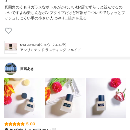
デ
真四角のくもりガラスなボトルがかわいい!お店でずらっと並んでるの
いいですよね楽ちんなポンプタイプだけど容器がごついのでちょっとプ
ッシュしにくい手の小さい人はやり…
続きを見る
shu uemura(シュウ ウエムラ)
アンリミテッド ラスティング フルイド
日高あき
5.00