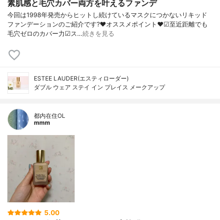
素肌感と毛穴カバー両方を叶えるファンデ
今回は1998年発売からヒットし続けているマスクにつかないリキッド
ファンデーションのご紹介です?❤︎オススメポイント❤︎☑︎至近距離でも
毛穴ゼロのカバー力☑︎ス…
続きを見る
ESTEE LAUDER(エスティローダー)
ダブル ウェア ステイ イン プレイス メークアップ
都内在住OL
mmm
5.00