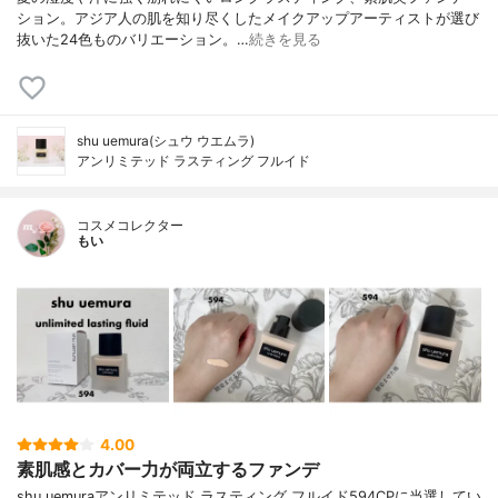
ション。アジア人の肌を知り尽くしたメイクアップアーティストが選び
抜いた24色ものバリエーション。…
続きを見る
shu uemura(シュウ ウエムラ)
アンリミテッド ラスティング フルイド
コスメコレクター
もい
4.00
素肌感とカバー力が両立するファンデ
shu uemuraアンリミテッド ラスティング フルイド594CPに当選してい