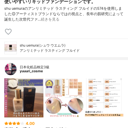
使いやすいリキッドファンデーションです。
shu uemuraのアンリミテッド ラスティング フルイドの574を使用しま
した😊アーティストブランドならではの視点と、長年の肌研究によって
誕生した次世代ファ…
続きを見る
shu uemura(シュウ ウエムラ)
アンリミテッド ラスティング フルイド
日本化粧品検定3級
yuuuri_cosme
4.00