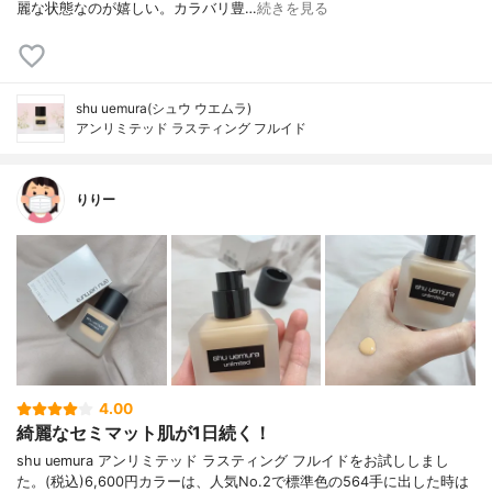
麗な状態なのが嬉しい。カラバリ豊…
続きを見る
shu uemura(シュウ ウエムラ)
アンリミテッド ラスティング フルイド
りりー
4.00
綺麗なセミマット肌が1日続く！
shu uemura アンリミテッド ラスティング フルイドをお試ししまし
た。(税込)6,600円カラーは、人気No.2で標準色の564手に出した時は