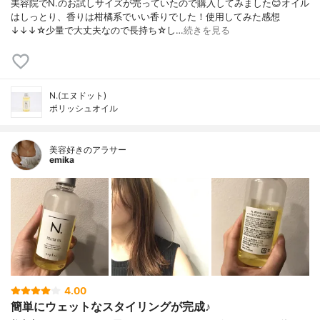
美容院でN.のお試しサイズが売っていたので購入してみました😊オイル
はしっとり、香りは柑橘系でいい香りでした！使用してみた感想
↓↓↓☆少量で大丈夫なので長持ち☆し…
続きを見る
N.(エヌドット)
ポリッシュオイル
美容好きのアラサー
emika
4.00
簡単にウェットなスタイリングが完成♪