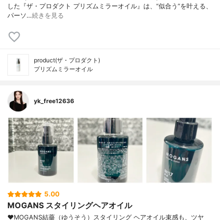
した『ザ・プロダクト プリズムミラーオイル』は、“似合う”を叶える、
パーソ…
続きを見る
product(ザ・プロダクト)
プリズムミラーオイル
yk_free12636
5.00
MOGANS スタイリングヘアオイル
♥MOGANS結薔（ゆうそう）スタイリング ヘアオイル束感も、ツヤ