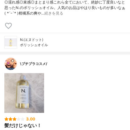
◎濡れ感◎束感◎まとまり感これら全てにおいて、絶妙に丁度良いなと
思ったN.のポリッシュオイル。人気のお品はやはり良いものが多いなぁ
( *´ｰ`* )柑橘系の爽や…
続きを見る
N.(エヌドット)
ポリッシュオイル
\プチプラコスメ/
3.00
髪だけじゃない！