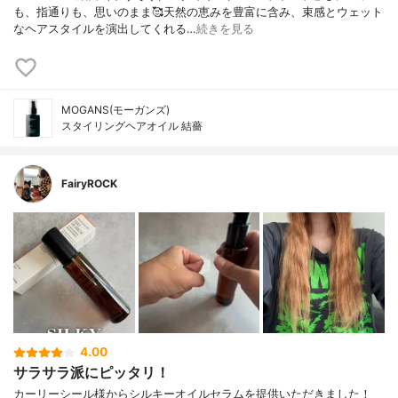
も、指通りも、思いのまま🥰天然の恵みを豊富に含み、束感とウェット
なヘアスタイルを演出してくれる…
続きを見る
MOGANS(モーガンズ)
スタイリングヘアオイル 結薔
FairyROCK
4.00
サラサラ派にピッタリ！
カーリーシール様からシルキーオイルセラムを提供いただきました！