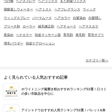
つげ櫛
ヘアスプレー
ヘアワックス
まとめ髪ワックス
寝癖直しウォーター
ヘアミスト
ヘアフレグランス
ウィッグ
ウィッグスプレー
パーマムース
ヘアカラー
白髪染め
白髪隠し
ブリーチ剤
カーラー
縮毛矯正剤
ヘアチョーク
ヘアマスカラ
黒染め
ヘナカラー
頭皮マッサージ器
育毛剤
発毛剤
育毛サプリ
増毛パウダー
頭皮ケアローション
カテゴリ一覧へ
よく見られている人気おすすめ記事
ホワイトニング歯磨き粉おすすめランキング52選！口コミ
の多い市販品を中心に
アイシャドウおすすめ人気ランキング52選！パレット&単