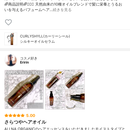
🌈商品説明🌈💇🏻‍♀️ 天然由来の10種オイルブレンドで髪に栄養とうるお
いを与えるパフュームヘア…
続きを見る
CURLYSHYLL(カーリーシール)
シルキーオイルセラム
コスメ好き
Eririn
5.00
さらつやヘアオイル
ALLNA ORGANICのヘアエッセンスをいただきましたモイストタイプと