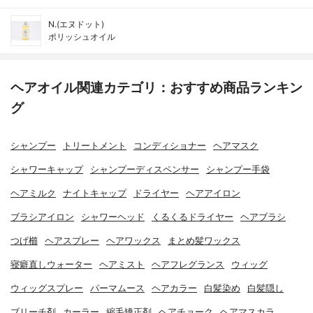
N.(エヌドット)
ポリッシュオイル
ヘアオイル関連カテゴリ：おすすめ商品ランキン
グ
シャンプー
トリートメント
コンディショナー
ヘアマスク
シャワーキャップ
シャンプーディスペンサー
シャンプー手袋
ヘアミルク
ナイトキャップ
ドライヤー
ヘアアイロン
ブラシアイロン
シャワーヘッド
くるくるドライヤー
ヘアブラシ
つげ櫛
ヘアスプレー
ヘアワックス
まとめ髪ワックス
寝癖直しウォーター
ヘアミスト
ヘアフレグランス
ウィッグ
ウィッグスプレー
パーマムース
ヘアカラー
白髪染め
白髪隠し
ブリーチ剤
カーラー
縮毛矯正剤
ヘアチョーク
ヘアマスカラ