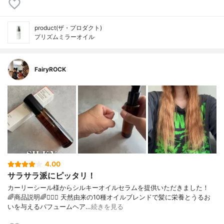
product(ザ・プロダクト)
プリズムミラーオイル
FairyROCK
4.00
サラサラ派にピッタリ！
カーリーシール様からシルキーオイルセラムを提供いただきました！
🌈商品説明🌈💇🏻‍♀️ 天然由来の10種オイルブレンドで髪に栄養とうるお
いを与えるパフュームヘア…
続きを見る