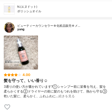
N.(エヌドット)
ポリッシュオイル
ビューティーカウンセラー☆化粧品販売☆メ…
yung
4.00
髪を守って、いい香り☺️
3通りの使い方が書かれています?⁡①シャンプー前に栄養を与え、髪を
柔らかくする②ドライヤーの前に髪のもつれを助けて、熱から守る③
乾いた髪に、柔らかく、ふわふわに…
続きを見る