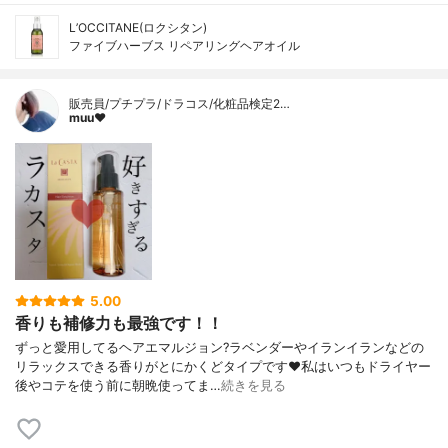
L’OCCITANE(ロクシタン)
ファイブハーブス リペアリングヘアオイル
販売員/プチプラ/ドラコス/化粧品検定2…
muu❤︎
5.00
香りも補修力も最強です！！
ずっと愛用してるヘアエマルジョン?ラベンダーやイランイランなどの
リラックスできる香りがとにかくどタイプです❤️私はいつもドライヤー
後やコテを使う前に朝晩使ってま…
続きを見る