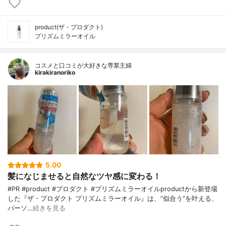
product(ザ・プロダクト)
プリズムミラーオイル
コスメと口コミが大好きな専業主婦
kirakiranoriko
5.00
髪になじませると自然なツヤ感に変わる！
#PR #product #プロダクト #プリズムミラーオイルproductから新登場
した『ザ・プロダクト プリズムミラーオイル』は、“似合う”を叶える、
パーソ…
続きを見る