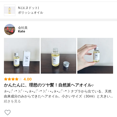
N.(エヌドット)
ポリッシュオイル
会社員
Kate
4.00
かんたんに、理想のツヤ髪！自然派ヘアオイル♪
✰⋆｡:ﾟ･*☽:ﾟ･⋆｡✰⋆｡:ﾟ･*☽:ﾟ･⋆｡✰⋆｡:ﾟ･*☽ ナプラから出ている、天然
由来成分のみからできたヘアオイル。小さいサイズ（30ml）と大きい…
続きを見る