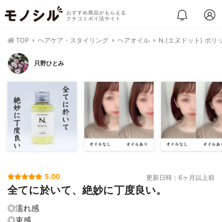
おすすめ商品がもらえる
クチコミポイ活サイト
TOP
ヘアケア・スタイリング
ヘアオイル
N.(エヌドット) ポ
只野ひとみ
5.00
更新日時：6ヶ月以上前
全てに於いて、絶妙に丁度良い。
◎濡れ感
◎束感