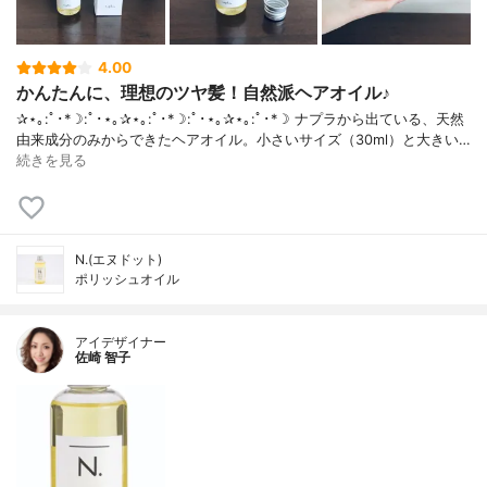
4.00
かんたんに、理想のツヤ髪！自然派ヘアオイル♪
✰⋆｡:ﾟ･*☽:ﾟ･⋆｡✰⋆｡:ﾟ･*☽:ﾟ･⋆｡✰⋆｡:ﾟ･*☽ ナプラから出ている、天然
由来成分のみからできたヘアオイル。小さいサイズ（30ml）と大きい…
続きを見る
N.(エヌドット)
ポリッシュオイル
アイデザイナー
佐崎 智子