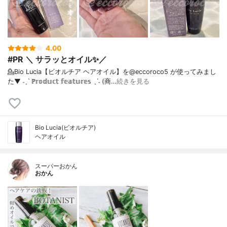
4.00
#PR ＼ サラッとオイル✨／
💁Bio Lucia【ビオルチア ヘアオイル】を@eccoroco5 が使ってみまし
た⁡⁡⁡⁡▼⁡⁡ ˗ˏˋ ℙ𝕣𝕠𝕕𝕦𝕔𝕥 𝕗𝕖𝕒𝕥𝕦𝕣𝕖𝕤 ˎˊ˗ (商…
続きを見る
Bio Lucia(ビオルチア)
ヘアオイル
スーパーおかん
おかん