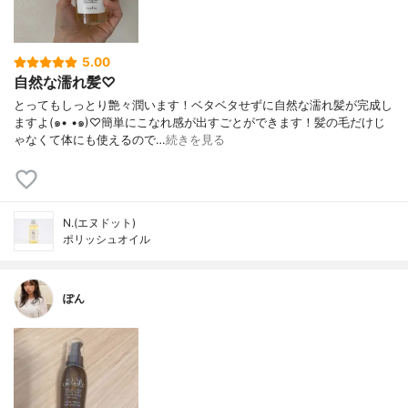
5.00
自然な濡れ髪♡
とってもしっとり艶々潤います！ベタベタせずに自然な濡れ髪が完成し
ますよ(๑• •๑)♡︎簡単にこなれ感が出すごとができます！髪の毛だけじ
ゃなくて体にも使えるので…
続きを見る
N.(エヌドット)
ポリッシュオイル
ぽん