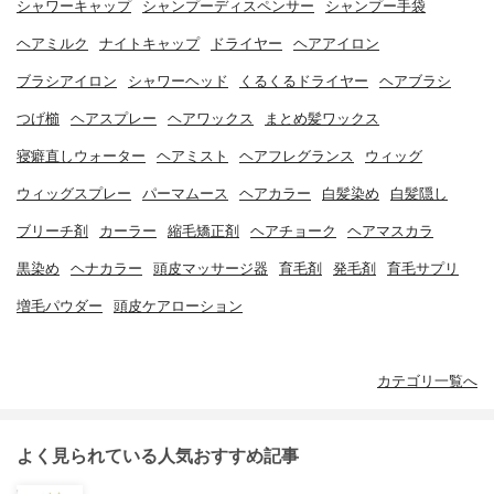
シャワーキャップ
シャンプーディスペンサー
シャンプー手袋
ヘアミルク
ナイトキャップ
ドライヤー
ヘアアイロン
ブラシアイロン
シャワーヘッド
くるくるドライヤー
ヘアブラシ
つげ櫛
ヘアスプレー
ヘアワックス
まとめ髪ワックス
寝癖直しウォーター
ヘアミスト
ヘアフレグランス
ウィッグ
ウィッグスプレー
パーマムース
ヘアカラー
白髪染め
白髪隠し
ブリーチ剤
カーラー
縮毛矯正剤
ヘアチョーク
ヘアマスカラ
黒染め
ヘナカラー
頭皮マッサージ器
育毛剤
発毛剤
育毛サプリ
増毛パウダー
頭皮ケアローション
カテゴリ一覧へ
よく見られている人気おすすめ記事