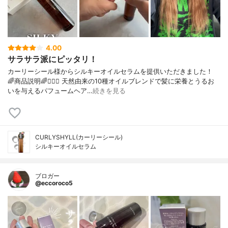
4.00
サラサラ派にピッタリ！
カーリーシール様からシルキーオイルセラムを提供いただきました！
🌈商品説明🌈💇🏻‍♀️ 天然由来の10種オイルブレンドで髪に栄養とうるお
いを与えるパフュームヘア…
続きを見る
CURLYSHYLL(カーリーシール)
シルキーオイルセラム
ブロガー
@eccoroco5