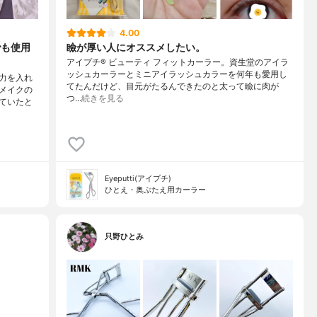
4.00
でも使用
瞼が厚い人にオススメしたい。
アイプチ® ビューティ フィットカーラー。資生堂のアイラ
ッシュカーラーとミニアイラッシュカラーを何年も愛用し
力を入れ
てたんだけど、目元がたるんできたのと太って瞼に肉が
メイクの
つ…
続きを見る
ていたと
Eyeputti(アイプチ)
ひとえ・奥ぶたえ用カーラー
只野ひとみ