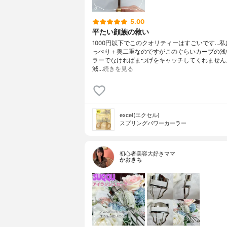
5.00
平たい顔族の救い
1000円以下でこのクオリティーはすごいです…
っぺり＋奥二重なのですがこのぐらいカーブの浅
ラーでなければまつげをキャッチしてくれません
減…
続きを見る
excel(エクセル)
スプリングパワーカーラー
初心者美容大好きママ
かおきち