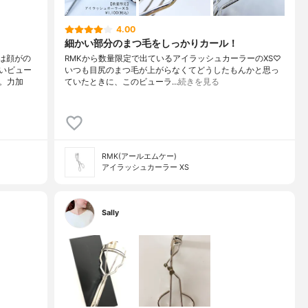
4.00
細かい部分のまつ毛をしっかりカール！
私は顔がの
ㅤㅤㅤㅤㅤㅤㅤㅤㅤㅤㅤㅤㅤRMKから数量限定で出ているアイラッシュカーラーのXS♡
いビュー
いつも目尻のまつ毛が上がらなくてどうしたもんかと思っ
。力加
ていたときに、このビューラ…
続きを見る
RMK(アールエムケー)
アイラッシュカーラー XS
Sally