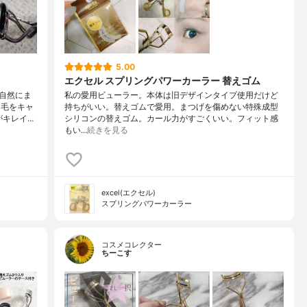
5.00
エクセル スプリングパワーカーラー 替えゴム
自然にま
私の愛用ビューラー。本体は旧デザインタイプ使用だけど
つ毛をキャ
持ちがいい。替えゴムで愛用。まつげを傷めない特殊成型
がキレイ…
シリコンの替えゴム。カール力がすごくいい。フィット感
もい…
続きを見る
excel(エクセル)
スプリングパワーカーラー
コスメコレクター
ちーこす