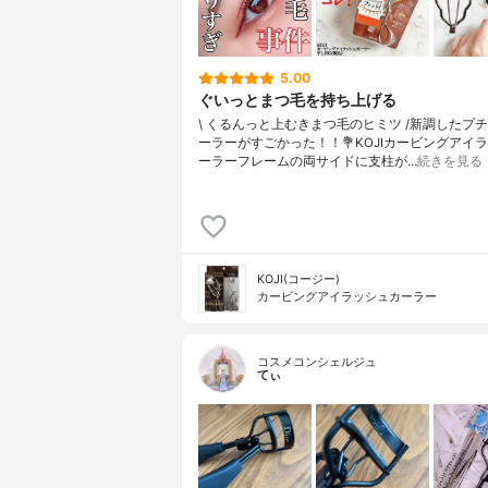
5.00
ぐいっとまつ毛を持ち上げる
\ くるんっと上むきまつ毛のヒミツ /⁡新調したプ
ーラーがすごかった！！⁡⁡⁡💐KOJIカービングアイ
ーラー⁡⁡⁡フレームの両サイドに支柱が…
続きを見る
KOJI(コージー)
カービングアイラッシュカーラー
コスメコンシェルジュ
てぃ