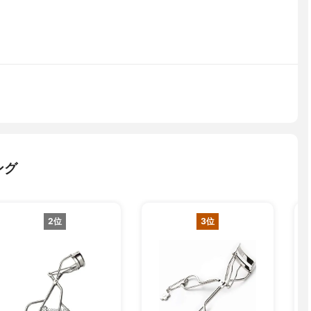
ング
2位
3位