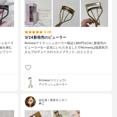
5.00
3/24新発売のビューラー
シュカーラ
Ririmewアイラッシュカーラー税込1,980円3/24に新発売の
瞼を挟む
ビューラーを一足先にいただきました♡Ririmewは指原莉乃
ジフリー
さんプロデュースのコスメブランド…
続きを見る
Ririmew(リリミュウ)
アイラッシュカーラー
会社員 / 美容モニター
みこ