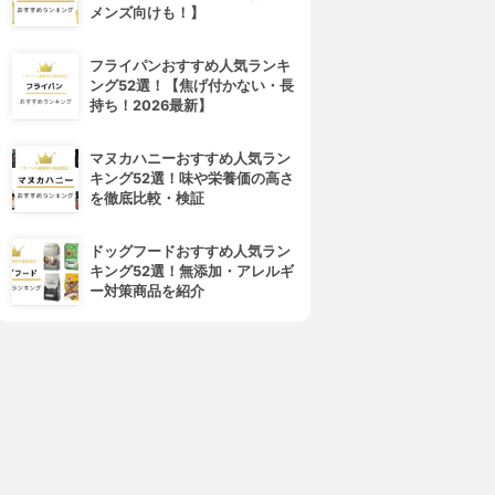
メンズ向けも！】
フライパンおすすめ人気ランキ
資生堂(SHISEIDO)
shu uemura(シュウ ウエムラ)
ング52選！【焦げ付かない・長
ニアイラッシュカーラー 215
S カーラー
持ち！2026最新】
3.82
3.78
(11)
(4)
¥691
¥967
マヌカハニーおすすめ人気ラン
キング52選！味や栄養価の高さ
を徹底比較・検証
ドッグフードおすすめ人気ラン
キング52選！無添加・アレルギ
ー対策商品を紹介