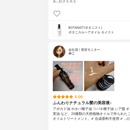
ル…
続きを見る
BOTANIST(ボタニスト)
ボタニカルヘアオイル モイスト
会社員 / 美容モニター
みこ
5.00
ふんわりナチュラル髪の美容液♪
アボカド油 ホホバ種子油 ツバキ種子油 シア脂 
実油 など、25種類の天然植物オイルで作られた
オイルトリートメント。✔ 合成香料不使用 ✔ …
続