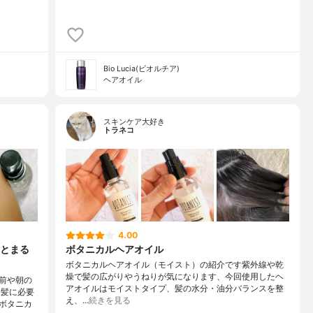
Bio Lucia(ビオルチア)
ヘアオイル
スキンケア大好き
トラネコ
4.00
とまる
ボタニカルヘアオイル
ボタニカルヘアオイル（モイスト）の紹介です紫外線や乾
燥で髪の広がりやうねりが気になります、今回使用したヘ
前や朝の
アオイルはモイストタイプ、髪の水分・油分バランスを整
 髪に必要
え、…
続きを見る
ボタニカ