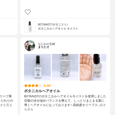
BOTANIST(ボタニスト)
ボタニカルヘアオイル モイスト
なにわの主婦
まりたそ
4.00
ボタニカルヘアオイル
オリーブ果
BOTANISTのボタニカルヘアオイルモイストを使用しました
こだわりの
😊髪の水分油分バランスを整えて、しっとりまとまる髪に
きを見る
導くヘアオイルになっております✨高純度オリーブス…
続き
を見る