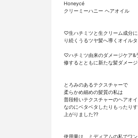
Honeycé
クリーミーハニー ヘアオイル
♡生ハチミツと生クリーム成分に
り続くうるツヤ髪へ導くオイルタ
♡ハチミツ由来のダメージケア&
修するとともに新たな髪ダメージ
とろみのあるテクスチャーで
柔らかめ細めの髪質の私は
普段軽いテクスチャーのヘアオイ
なのにベタベタしたりもったりす
上がりました??
使用量は、ミディアムの私でワン