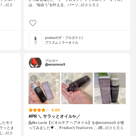
！…
続き
は、“似合う”を叶える、パーソ…
続きを見る
product(ザ・プロダクト)
プリズムミラーオイル
ブロガー
@eccoroco5
4.00
#PR ＼ サラッとオイル✨／
ましたモイ
💁Bio Lucia【ビオルチア ヘアオイル】を@eccoroco5 が使
ラッとま
ってみました⁡⁡⁡⁡▼⁡⁡ ˗ˏˋ ℙ𝕣𝕠𝕕𝕦𝕔𝕥 𝕗𝕖𝕒𝕥𝕦𝕣𝕖𝕤 ˎˊ˗ (商…
続きを見る
じ…
続き