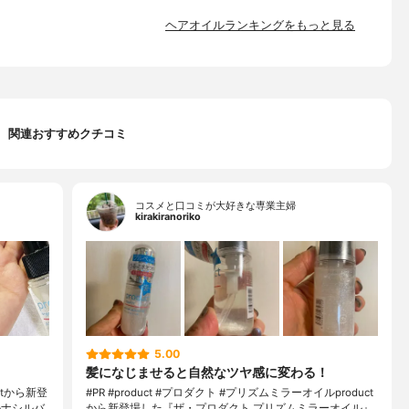
ヘアオイルランキングをもっと見る
関連おすすめクチコミ
コスメと口コミが大好きな専業主婦
kirakiranoriko
5.00
髪になじませると自然なツヤ感に変わる！
tから新登
#PR #product #プロダクト #プリズムミラーオイルproduct
ルナシルバ
から新登場した『ザ・プロダクト プリズムミラーオイル』