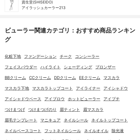
資生堂(SHISEIDO)
アイラッシュカーラー213
ビューラー関連カテゴリ：おすすめ商品ランキン
グ
化粧下地
ファンデーション
チーク
コンシーラー
フェイスパウダー
ハイライト
シェーディング
ブロンザー
BBクリーム
CCクリーム
DDクリーム
EEクリーム
マスカラ
マスカラ下地
マスカラトップコート
アイライナー
アイシャドウ
アイシャドウベース
アイブロウ
ホットビューラー
アイプチ
つけまつげ
つけまつげのり
眉ティント
眉マスカラ
眉毛テンプレート
マニキュア
ネイルシール
ネイルトップコート
ネイルベースコート
フットネイルシール
ネイルオイル
除光液