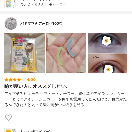
ひとえ・奥ぶたえ用カーラー
バドママ★フォロバ100◎
4.00
瞼が厚い人にオススメしたい。
アイプチ® ビューティ フィットカーラー。資生堂のアイラッシュカー
ラーとミニアイラッシュカラーを何年も愛用してたんだけど、目元がた
るんできたのと太って瞼に肉がつ…
続きを見る
Eyeputti(アイプチ)