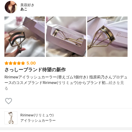
美容好き
あこ
5.00
さっしーブランド待望の新作
⁡Ririmew⁡⁡アイラッシュカーラー⁡⁡⁡(替えゴム1個付き) ⁡⁡⁡⁡⁡指原莉乃さんプロデュ
ースのコスメブランドRirimew(リリミュウ)からブランド初…
続きを見
る
Ririmew(リリミュウ)
アイラッシュカーラー