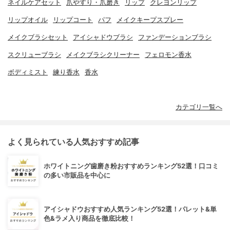
ネイルケアセット
爪やすり・爪磨き
リップ
クレヨンリップ
リップオイル
リップコート
パフ
メイクキープスプレー
メイクブラシセット
アイシャドウブラシ
ファンデーションブラシ
スクリューブラシ
メイクブラシクリーナー
フェロモン香水
ボディミスト
練り香水
香水
カテゴリ一覧へ
よく見られている人気おすすめ記事
ホワイトニング歯磨き粉おすすめランキング52選！口コミ
の多い市販品を中心に
アイシャドウおすすめ人気ランキング52選！パレット&単
色&ラメ入り商品を徹底比較！