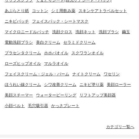
リップスクラブ
くまとりシート(目元ケアシート・パック)
あぶらとり紙
コットン
シミ用飲み薬
スキンケアトラベルセット
ニキビパッチ
フェイスパック・シートマスク
マイクロニードルパッチ
洗顔クロス
洗顔ネット
洗顔ブラシ
繭玉
電動洗顔ブラシ
美白クリーム
セラミドクリーム
プラセンタクリーム
ホホバオイル
スクワランオイル
ローズヒップオイル
マルラオイル
フェイスクリーム・ジェル・バーム
ナイトクリーム
ワセリン
ほうれい線クリーム
シワ改善クリーム
ニキビ塗り薬
美顔ローラー
美顔スチーマー
ウォーターピーリング
リフトアップ美顔器
小顔ベルト
毛穴吸引器
かっさプレート
カテゴリ一覧へ