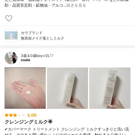
剤・品質安定剤・鉱物油・アルコ…
続きを見る
カウブランド
無添加メイク落としミルク
3歳＆0歳boy×OL🤍
coala
3.00
クレンジングミルク🌟
✔︎カバーマーク トリートメント クレンジング ミルクすっきりと洗い流
せて、そのあと潤い感たっぷりのヴェールを形成。触れると心地よい