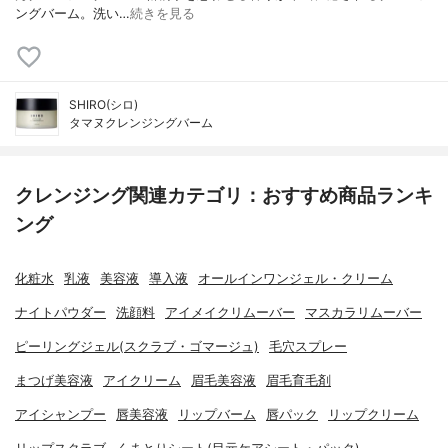
ングバーム。洗い…
続きを見る
SHIRO(シロ)
タマヌクレンジングバーム
クレンジング関連カテゴリ：おすすめ商品ランキ
ング
化粧水
乳液
美容液
導入液
オールインワンジェル・クリーム
ナイトパウダー
洗顔料
アイメイクリムーバー
マスカラリムーバー
ピーリングジェル(スクラブ・ゴマージュ)
毛穴スプレー
まつげ美容液
アイクリーム
眉毛美容液
眉毛育毛剤
アイシャンプー
唇美容液
リップバーム
唇パック
リップクリーム