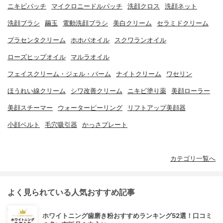
ニキビパッチ
マイクロニードルパッチ
洗顔クロス
洗顔ネット
洗顔ブラシ
繭玉
電動洗顔ブラシ
美白クリーム
セラミドクリーム
プラセンタクリーム
ホホバオイル
スクワランオイル
ローズヒップオイル
マルラオイル
フェイスクリーム・ジェル・バーム
ナイトクリーム
ワセリン
ほうれい線クリーム
シワ改善クリーム
ニキビ塗り薬
美顔ローラー
美顔スチーマー
ウォーターピーリング
リフトアップ美顔器
小顔ベルト
毛穴吸引器
かっさプレート
カテゴリ一覧へ
よく見られている人気おすすめ記事
ホワイトニング歯磨き粉おすすめランキング52選！口コミ