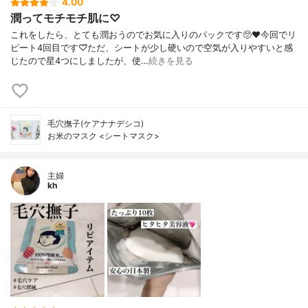
4.00
潤ってモチモチ肌に♡
これをしたら、とても潤おうのでお気に入りのパックです🥺❤今回でリ
ピート4回目です♡⃛ただ、シートが少し硬いので空気が入りやすいと感
じたので星4つにしましたが、使…
続きを見る
毛穴撫子(ケアナナデシコ)
お米のマスク <シートマスク>
主婦
kh