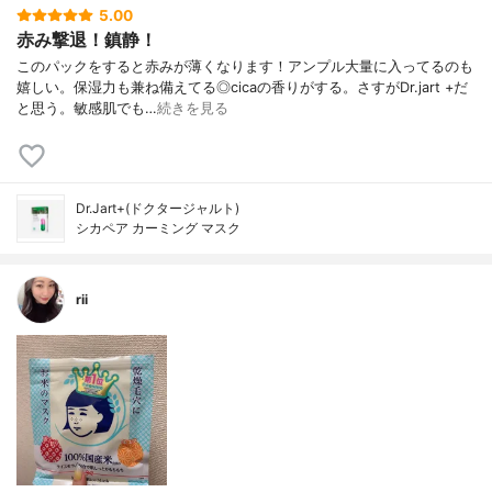
5.00
赤み撃退！鎮静！
このパックをすると赤みが薄くなります！アンプル大量に入ってるのも
嬉しい。保湿力も兼ね備えてる◎cicaの香りがする。さすがDr.jart +だ
と思う。敏感肌でも…
続きを見る
Dr.Jart+(ドクタージャルト)
シカペア カーミング マスク
rii