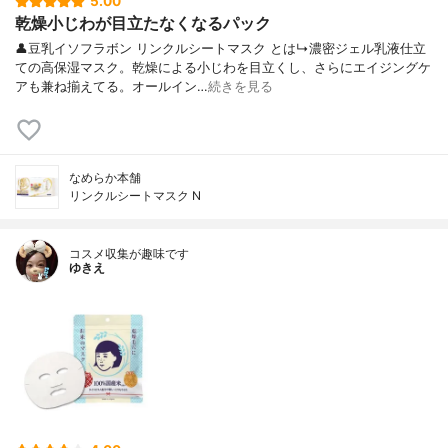
5.00
乾燥小じわが目立たなくなるパック
👤豆乳イソフラボン リンクルシートマスク とは↳濃密ジェル乳液仕立
ての高保湿マスク。乾燥による小じわを目立くし、さらにエイジングケ
アも兼ね揃えてる。オールイン…
続きを見る
なめらか本舗
リンクルシートマスク N
コスメ収集が趣味です
ゆきえ