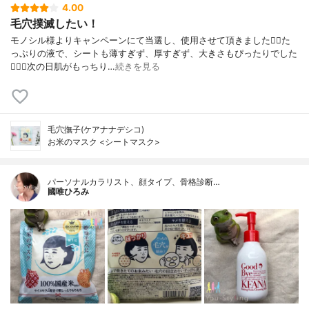
4.00
毛穴撲滅したい！
モノシル様よりキャンペーンにて当選し、使用させて頂きました🙇‍♀️た
っぷりの液で、シートも薄すぎず、厚すぎず、大きさもぴったりでした
🙆🏻‍♀️次の日肌がもっちり…
続きを見る
毛穴撫子(ケアナナデシコ)
お米のマスク <シートマスク>
パーソナルカラリスト、顔タイプ、骨格診断…
國唯ひろみ