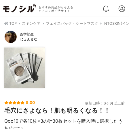
おすすめ商品がもらえる
クチコミポイ活サイト
TOP
スキンケア
フェイスパック・シートマスク
INTOSKIN
薬学部生
じょんまな
5.00
更新日時：6ヶ月以上前
毛穴にさよなら！肌も明るくなる！！
Qoo10で各10枚×3の計30枚セットを購入時に選択したう
ちの一つ！