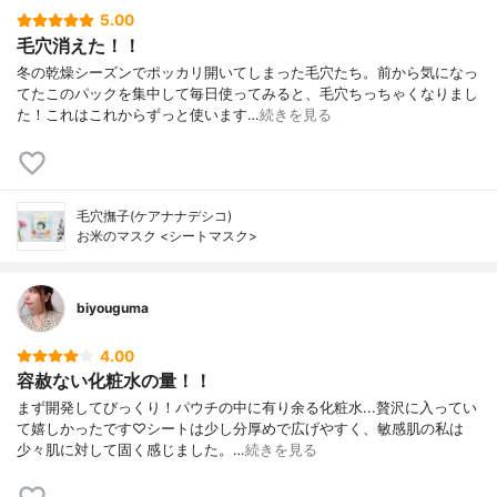
5.00
毛穴消えた！！
冬の乾燥シーズンでポッカリ開いてしまった毛穴たち。前から気になっ
てたこのパックを集中して毎日使ってみると、毛穴ちっちゃくなりまし
た！これはこれからずっと使います…
続きを見る
毛穴撫子(ケアナナデシコ)
お米のマスク <シートマスク>
biyouguma
4.00
容赦ない化粧水の量！！
まず開発してびっくり！パウチの中に有り余る化粧水...贅沢に入ってい
て嬉しかったです♡シートは少し分厚めで広げやすく、敏感肌の私は
少々肌に対して固く感じました。…
続きを見る