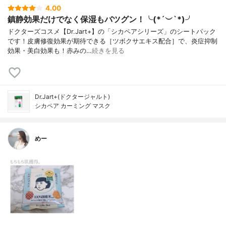
4.00
鎮静効果だけでなく保湿もバツグン！╰(*´︶`*)╯
ドクターズコスメ【Dr.Jart+】の「シカペアシリーズ」のシートパック
です！皮膚修復効果が期待できる［ツボクサエキス配合］で、炎症抑制
効果・美白効果も！赤みの…
続きを見る
Dr.Jart+(ドクタージャルト)
シカペア カーミング マスク
めー