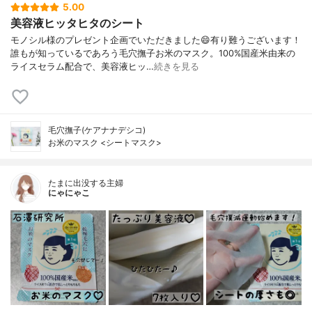
5.00
美容液ヒッタヒタのシート
モノシル様のプレゼント企画でいただきました😄有り難うございます！
誰もが知っているであろう毛穴撫子お米のマスク。100%国産米由来の
ライスセラム配合で、美容液ヒッ…
続きを見る
毛穴撫子(ケアナナデシコ)
お米のマスク <シートマスク>
たまに出没する主婦
にゃにゃこ