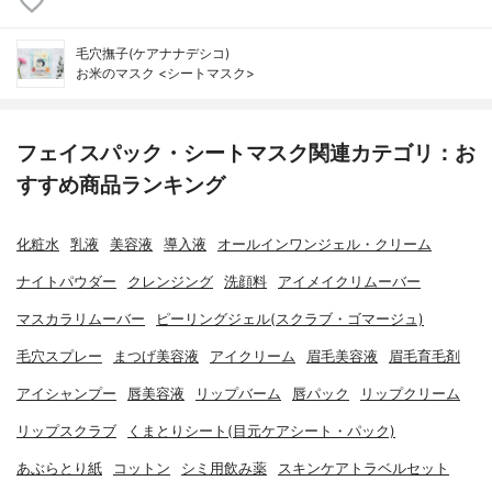
毛穴撫子(ケアナナデシコ)
お米のマスク <シートマスク>
フェイスパック・シートマスク関連カテゴリ：お
すすめ商品ランキング
化粧水
乳液
美容液
導入液
オールインワンジェル・クリーム
ナイトパウダー
クレンジング
洗顔料
アイメイクリムーバー
マスカラリムーバー
ピーリングジェル(スクラブ・ゴマージュ)
毛穴スプレー
まつげ美容液
アイクリーム
眉毛美容液
眉毛育毛剤
アイシャンプー
唇美容液
リップバーム
唇パック
リップクリーム
リップスクラブ
くまとりシート(目元ケアシート・パック)
あぶらとり紙
コットン
シミ用飲み薬
スキンケアトラベルセット