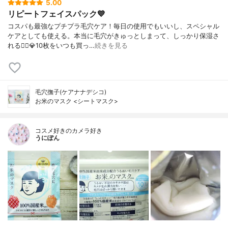
5.00
リピートフェイスパック💙
コスパも最強なプチプラ毛穴ケア！毎日の使用でもいいし、スペシャル
ケアとしても使える。本当に毛穴がきゅっとしまって、しっかり保湿さ
れる🙆‍♀️💎10枚をいつも買っ…
続きを見る
毛穴撫子(ケアナナデシコ)
お米のマスク <シートマスク>
コスメ好きのカメラ好き
うにぽん