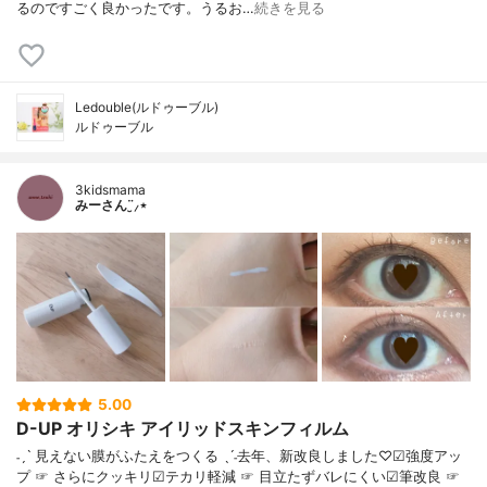
るのですごく良かったです。うるお…
続きを見る
Ledouble(ルドゥーブル)
ルドゥーブル
3kidsmama
みーさん¨̮⸝⋆
5.00
D-UP オリシキ アイリッドスキンフィルム
˗ˏˋ 見えない膜がふたえをつくる ˎˊ˗去年、新改良しました♡☑︎強度アッ
プ ☞ さらにクッキリ☑︎テカリ軽減 ☞ 目立たずバレにくい☑︎筆改良 ☞