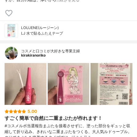
LOUJENE(ルージーン)
LJ 水で貼るふたえテープ
コスメと口コミが大好きな専業主婦
kirakiranoriko
5.00
すごく簡単で自然に二重まぶたが作れます！
#コスメルポ当選報告まぶたを接着させずに、塗った部分をギュッと収
縮して折り込み、きれいな二重まぶたをつくる、大人気ルドゥーブル。