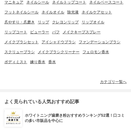
マニキュア
ネイルシール
ネイルトップコート
ネイルベースコート
フットネイルシール
ネイルオイル
除光液
ネイルケアセット
爪やすり・爪磨き
リップ
クレヨンリップ
リップオイル
リップコート
ビューラー
パフ
メイクキープスプレー
メイクブラシセット
アイシャドウブラシ
ファンデーションブラシ
スクリューブラシ
メイクブラシクリーナー
フェロモン香水
ボディミスト
練り香水
香水
カテゴリ一覧へ
よく見られている人気おすすめ記事
ホワイトニング歯磨き粉おすすめランキング52選！口コミ
の多い市販品を中心に