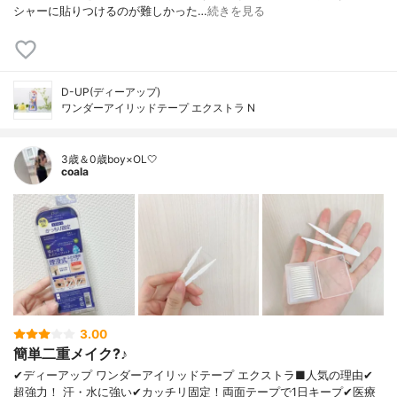
シャーに貼りつけるのが難しかった…
続きを見る
D-UP(ディーアップ)
ワンダーアイリッドテープ エクストラ N
3歳＆0歳boy×OL🤍
coala
3.00
簡単二重メイク?♪
✔︎ディーアップ ワンダーアイリッドテープ エクストラ■人気の理由✔
超強力！ 汗・水に強い✔カッチリ固定！両面テープで1日キープ✔医療