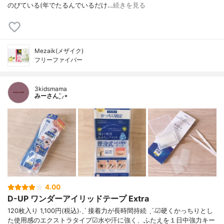
のびている(年でたるんでいるだけ…
続きを見る
Mezaik(メザイク)
フリーファイバー
3kidsmama
みーさん¨̮⸝⋆
4.00
D-UP ワンダーアイリッドテープ Extra
120枚入り 1,100円(税込)⁡˗ˏˋ 接着力が長時間持続 ˎˊ˗☑︎硬くかっちりとし
た使用感のエクストラタイプ☑︎水や汗に強く、ふたえを１日中強力キー