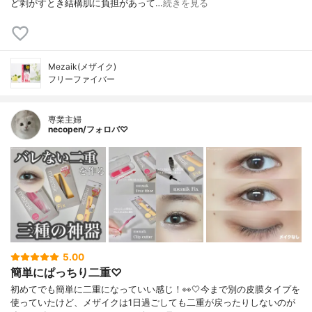
ど剥がすとき結構肌に負担があって…
続きを見る
Mezaik(メザイク)
フリーファイバー
専業主婦
necopen/フォロバ♡
5.00
簡単にぱっちり二重♡
初めてでも簡単に二重になっていい感じ！👀🤍今まで別の皮膜タイプを
使っていたけど、メザイクは1日過ごしても二重が戻ったりしないのが