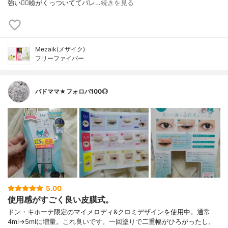
強い❤️‍🔥瞼がくっついててバレ…
続きを見る
Mezaik(メザイク)
フリーファイバー
バドママ★フォロバ100◎
5.00
使用感がすごく良い皮膜式。
ドン・キホーテ限定のマイメロディ&クロミデザインを使用中。通常
4ml→5mlに増量。これ良いです。一回塗りで二重幅がひろがったし、