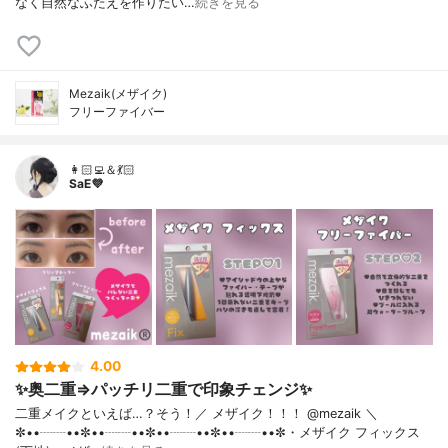
なく自然なふたえを作りたい…
続きを見る
Mezaik(メザイク)
フリーファイバー
👩🏻‍💻＆💃🏻
SaE💜
4.00
✨奥二重⇒パッチリ二重で印象チェンジ✨
二重メイクといえば…？そう！／ メザイク！！！ @mezaik ＼
✼••┈┈••✼••┈┈••✼••┈┈••✼••┈┈••✼・メザイク フィックス