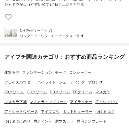
シャドウがよれやすい私でも1日と…
続きを見る
D-UP(ディーアップ)
ワンダーアイリッドテープ エクストラ N
アイプチ関連カテゴリ：おすすめ商品ランキング
化粧下地
ファンデーション
チーク
コンシーラー
フェイスパウダー
ハイライト
シェーディング
ブロンザー
BBクリーム
CCクリーム
DDクリーム
EEクリーム
マスカラ
マスカラ下地
マスカラトップコート
アイライナー
アイシャドウ
アイシャドウベース
アイブロウ
ホットビューラー
つけまつげ
つけまつげのり
眉ティント
眉マスカラ
眉毛テンプレート