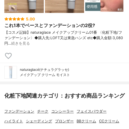
5.00
これ1本でベースとファンデーションの2役?
【コスメ記録】naturaglace メイクアップクリーム01番 〈化粧下地/フ
ァンデーション〉◆購入先:LOFT又は東急ハンズ etc◆購入金額:3,080
円…
続きを見る
naturaglacé(ナチュラグラッセ)
メイクアップ クリーム モイスト
化粧下地関連カテゴリ：おすすめ商品ランキング
ファンデーション
チーク
コンシーラー
フェイスパウダー
ハイライト
シェーディング
ブロンザー
BBクリーム
CCクリーム