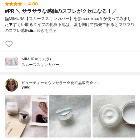
4.00
#PR ＼ サラサラな感触のスフレがクセになる！／
💁MIMURA【スムーススキンカバー】を@𝖾𝖼𝖼𝗈𝗋𝗈𝖼𝗈𝟧 が使ってみまし
た⁡⁡▼⁡すくい取るタイプの化粧下地は、蓋を開けて指先で触るとフワフワ
のスフレ感触☁…
続きを見る
MIMURA(ミムラ)
スムーススキンカバー
ビューティーカウンセラー☆化粧品販売☆メ…
yung