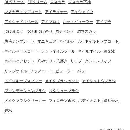
DDクリーム
EEクリーム
マスカラ
マスカラ下地
マスカラトップコート
アイライナー
アイシャドウ
アイシャドウベース
アイブロウ
ホットビューラー
アイプチ
つけまつげ
つけまつげのり
眉ティント
眉マスカラ
眉毛テンプレート
マニキュア
ネイルシール
ネイルトップコート
ネイルベースコート
フットネイルシール
ネイルオイル
除光液
ネイルケアセット
爪やすり・爪磨き
リップ
クレヨンリップ
リップオイル
リップコート
ビューラー
パフ
メイクキープスプレー
メイクブラシセット
アイシャドウブラシ
ファンデーションブラシ
スクリューブラシ
メイクブラシクリーナー
フェロモン香水
ボディミスト
練り香水
香水