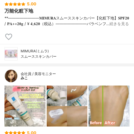
5.00
万能化粧下地
**⁡⁡⁡————————⁡𝐌𝐈𝐌𝐔𝐑𝐀スムーススキンカバー【化粧下地】𝐒𝐏𝐅𝟐𝟎
/ 𝐏𝐀++⁡𝟐𝟎𝐠 / ¥ 𝟒,𝟔𝟐𝟎（税込）⁡————————パラベンフ…
続きを見る
MIMURA(ミムラ)
スムーススキンカバー
会社員 / 美容モニター
みこ
5.00