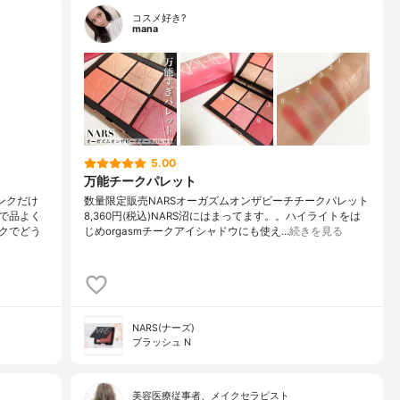
コスメ好き?
mana
5.00
万能チークパレット
ンクだけ
数量限定販売NARSオーガズムオンザビーチチークパレット
で品よく
8,360円(税込)NARS沼にはまってます。。ハイライトをは
クでどう
じめorgasmチークアイシャドウにも使え…
続きを見る
NARS(ナーズ)
ブラッシュ N
美容医療従事者、メイクセラピスト