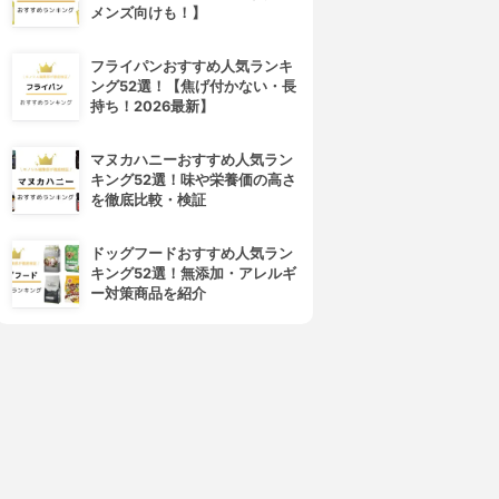
メンズ向けも！】
4位
5位
フライパンおすすめ人気ランキ
ング52選！【焦げ付かない・長
持ち！2026最新】
マヌカハニーおすすめ人気ラン
キング52選！味や栄養価の高さ
を徹底比較・検証
ドッグフードおすすめ人気ラン
キング52選！無添加・アレルギ
CANMAKE(キャンメイク)
NARS(ナーズ)
ー対策商品を紹介
クリームチーク
ブラッシュ N
3.98
3.98
(106)
(58)
¥600
¥2,334