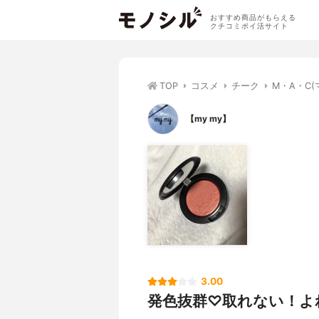
おすすめ商品がもらえる
クチコミポイ活サイト
TOP
コスメ
チーク
M・A・C
【my my】
3.00
発色抜群♡取れない！よ