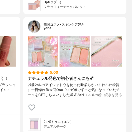
Upt(ウプト)
フラッフィーチークパレット
韓国コスメ･スキンケア好き
yone
5.00
う！
ナチュラル発色で初心者さんにも💕
チブラッシャ
以前2aNのアイシャドウを使った時柔らかいふわふわ粉質
アイムミ
に一目惚れ😍⁡今回Qoo10メガポでずっと気になっていたチ
ークをGETしちゃいました😋💕⁡2aNコスメの粉…
続きを見る
2aN(トゥエイエン)
デュアルチーク