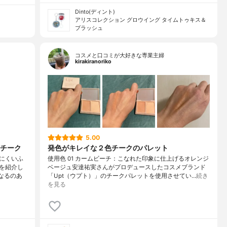
Dinto(ディント)
アリスコレクション グロウイング タイムトゥキス＆
ブラッシュ
コスメと口コミが大好きな専業主婦
kirakiranoriko
5.00
チーク
発色がキレイな２色チークのパレット
にくいふ
使用色 01 カームビーチ：こなれた印象に仕上げるオレンジ
を紹介し
ベージュ安達祐実さんがプロデュースしたコスメブランド
なるのあ
「Upt（ウプト）」のチークパレットを使用させてい…
続き
を見る