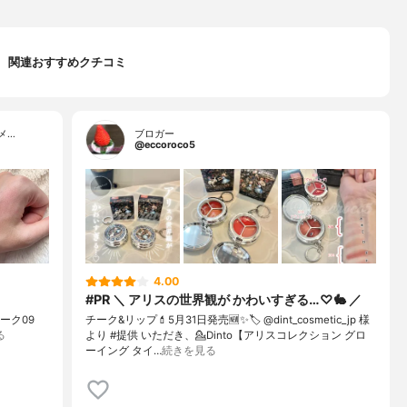
関連おすすめクチコミ
メ…
ブロガー
@eccoroco5
4.00
#PR ＼ アリスの世界観が かわいすぎる…♡🐇 ／
ムチーク09
チーク&リップ💄⁡5月31日発売🆕✨⁡🏷️ @dint_cosmetic_jp 様
る
より #提供 いただき、⁡💁Dinto【アリスコレクション グロ
ーイング タイ…
続きを見る