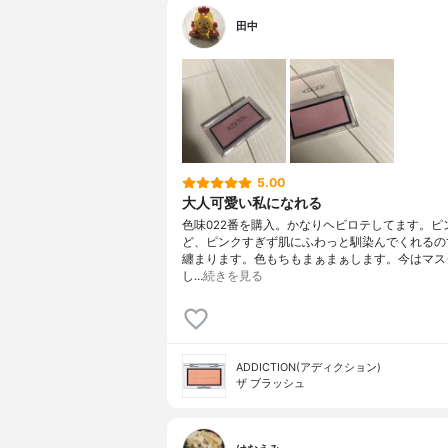
田中
5.00
大人可愛い私になれる
色味022番を購入。かなりヘビロテしてます。ピ
ど、ピンクすぎず肌にふわっと馴染んでくれるの
纏まります。色もちもまぁまぁします。今はマス
し…
続きを見る
ADDICTION(アディクション)
ザ ブラッシュ