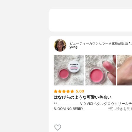
ビューティーカウンセラー☆化粧品販売☆
yung
5.00
はなびらのような可愛い色合い
**⁡________________⁡⁡VIDIVICI⁡ペタルグロウクリー
BLOOMING BERRY⁡_________________*初…
続きを見