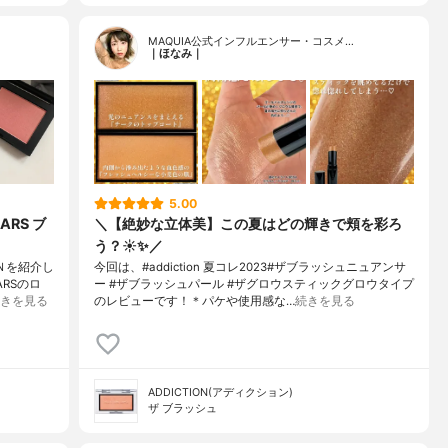
MAQUIA公式インフルエンサー・コスメ…
｜ほなみ｜
5.00
RS ブ
＼【絶妙な立体美】この夏はどの輝きで頬を彩ろ
う？☀️✨／
 Ｎを紹介し
今回は、#addiction 夏コレ2023#ザブラッシュニュアンサ
RSのロ
ー #ザブラッシュパール #ザグロウスティックグロウタイプ
きを見る
のレビューです！＊パケや使用感な…
続きを見る
ADDICTION(アディクション)
ザ ブラッシュ