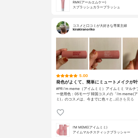
RMK(アールエムケー)
スプラッシュカラーブラッシュ
コスメと口コミが大好きな専業主婦
kirakiranoriko
5.00
発色がよくて、簡単にミュートメイクが叶
#PR i'm meme（アイムミミ）アイムミミ マル
ー使用色：05モーヴ 韓国コスメの「i’m meme(
ミ)」のコスメは、今までに色々と…
続きを見る
I'M MEME(アイムミミ)
アイムマルチスティックブラッシャー