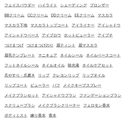
フェイスパウダー
ハイライト
シェーディング
ブロンザー
BBクリーム
CCクリーム
DDクリーム
EEクリーム
マスカラ
マスカラ下地
マスカラトップコート
アイライナー
アイシャドウ
アイシャドウベース
アイブロウ
ホットビューラー
アイプチ
つけまつげ
つけまつげのり
眉ティント
眉マスカラ
眉毛テンプレート
マニキュア
ネイルシール
ネイルベースコート
フットネイルシール
ネイルオイル
除光液
ネイルケアセット
爪やすり・爪磨き
リップ
クレヨンリップ
リップオイル
リップコート
ビューラー
パフ
メイクキープスプレー
メイクブラシセット
アイシャドウブラシ
ファンデーションブラシ
スクリューブラシ
メイクブラシクリーナー
フェロモン香水
ボディミスト
練り香水
香水