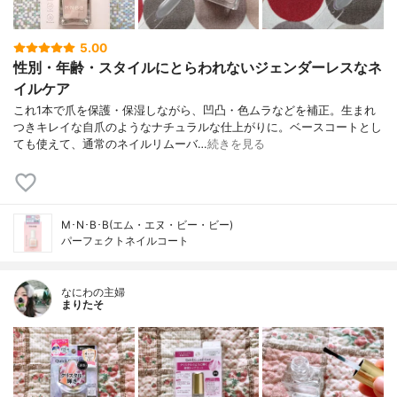
5.00
性別・年齢・スタイルにとらわれないジェンダーレスなネ
イルケア
これ1本で爪を保護・保湿しながら、凹凸・色ムラなどを補正。生まれ
つきキレイな自爪のようなナチュラルな仕上がりに。ベースコートとし
ても使えて、通常のネイルリムーバ…
続きを見る
M･N･B･B(エム・エヌ・ビー・ビー)
パーフェクトネイルコート
なにわの主婦
まりたそ