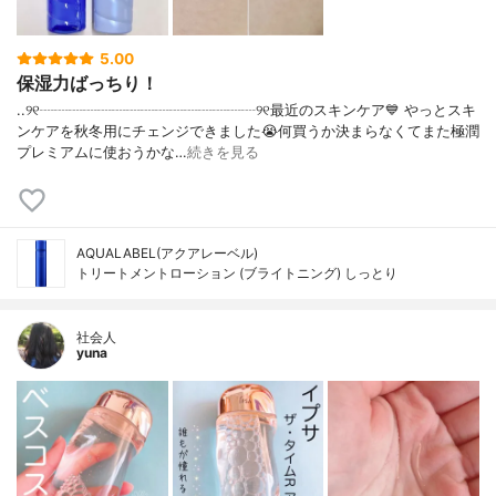
5.00
保湿力ばっちり！
..୨୧┈┈┈┈┈┈┈┈┈┈┈┈┈┈┈୨୧最近のスキンケア💙 やっとスキ
ンケアを秋冬用にチェンジできました😭何買うか決まらなくてまた極潤
プレミアムに使おうかな…
続きを見る
AQUALABEL(アクアレーベル)
トリートメントローション (ブライトニング) しっとり
社会人
yuna