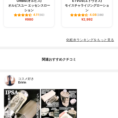
ORBIS(オルビス)
ETVOS(エトヴォス)
オルビスユー エッセンスロー
モイスチャライジングローショ
ション
ン
4.11
4.08
(93)
(386)
¥980
¥2,992
化粧水ランキングをもっと見る
関連おすすめクチコミ
コスメ好き
Eririn