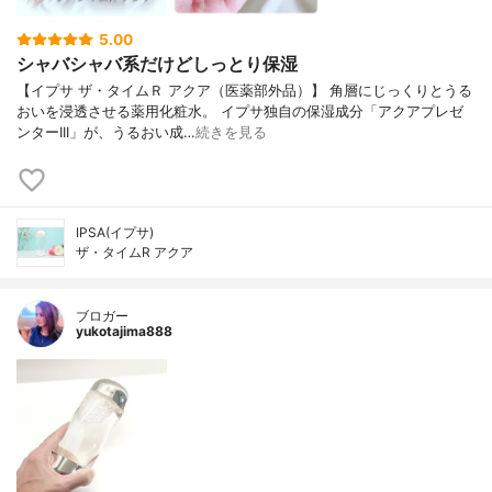
5.00
シャバシャバ系だけどしっとり保湿
【イプサ ザ・タイムＲ アクア（医薬部外品）】 角層にじっくりとうる
おいを浸透させる薬用化粧水。 イプサ独自の保湿成分「アクアプレゼ
ンターIII」が、うるおい成…
続きを見る
IPSA(イプサ)
ザ・タイムR アクア
ブロガー
yukotajima888