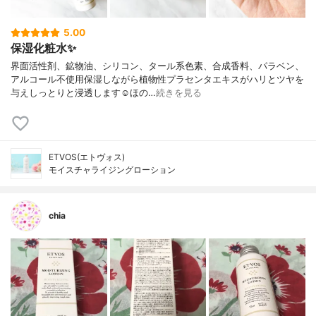
5.00
保湿化粧水✨
界面活性剤、鉱物油、シリコン、タール系色素、合成香料、パラベン、
アルコール不使用保湿しながら植物性プラセンタエキスがハリとツヤを
与えしっとりと浸透します☺︎ほの…
続きを見る
ETVOS(エトヴォス)
モイスチャライジングローション
chia