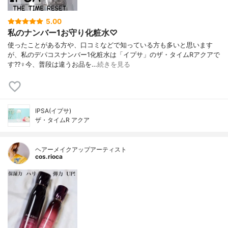
5.00
私のナンバー1お守り化粧水♡
使ったことがある方や、口コミなどで知っている方も多いと思います
が、私のデパコスナンバー1化粧水は「イプサ」のザ・タイムRアクアで
す??‍♀️今、普段は違うお品を…
続きを見る
IPSA(イプサ)
ザ・タイムR アクア
ヘアーメイクアップアーティスト
cos.rioca