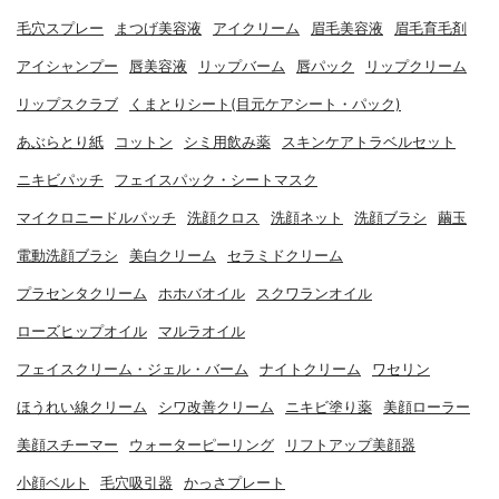
毛穴スプレー
まつげ美容液
アイクリーム
眉毛美容液
眉毛育毛剤
アイシャンプー
唇美容液
リップバーム
唇パック
リップクリーム
リップスクラブ
くまとりシート(目元ケアシート・パック)
あぶらとり紙
コットン
シミ用飲み薬
スキンケアトラベルセット
ニキビパッチ
フェイスパック・シートマスク
マイクロニードルパッチ
洗顔クロス
洗顔ネット
洗顔ブラシ
繭玉
電動洗顔ブラシ
美白クリーム
セラミドクリーム
プラセンタクリーム
ホホバオイル
スクワランオイル
ローズヒップオイル
マルラオイル
フェイスクリーム・ジェル・バーム
ナイトクリーム
ワセリン
ほうれい線クリーム
シワ改善クリーム
ニキビ塗り薬
美顔ローラー
美顔スチーマー
ウォーターピーリング
リフトアップ美顔器
小顔ベルト
毛穴吸引器
かっさプレート