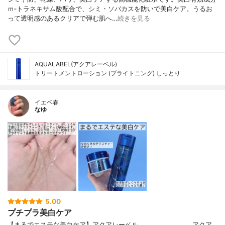
ｍ‐トラネキサム酸配合で、シミ・ソバカスを防いで美白ケア。うるお
って透明感のあるクリアで弾む肌へ…
続きを見る
AQUALABEL(アクアレーベル)
トリートメントローション (ブライトニング) しっとり
イエベ春
なゆ
5.00
プチプラ美白ケア
【まるでエステな美白ケア】アクアレーベル────────────アクア