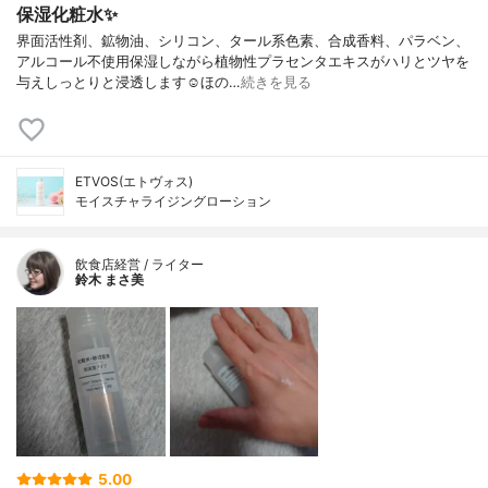
保湿化粧水✨
界面活性剤、鉱物油、シリコン、タール系色素、合成香料、パラベン、
アルコール不使用保湿しながら植物性プラセンタエキスがハリとツヤを
与えしっとりと浸透します☺︎ほの…
続きを見る
ETVOS(エトヴォス)
モイスチャライジングローション
飲食店経営 / ライター
鈴木 まさ美
5.00