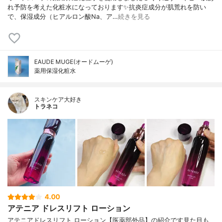
れ予防を考えた化粧水になっております✨抗炎症成分が肌荒れを防い
で、保湿成分（ヒアルロン酸Na、ア…
続きを見る
EAUDE MUGE(オードムーゲ)
薬用保湿化粧水
スキンケア大好き
トラネコ
4.00
アテニア ドレスリフト ローション
アテニアドレスリフト ローション【医薬部外品】の紹介です見た目も