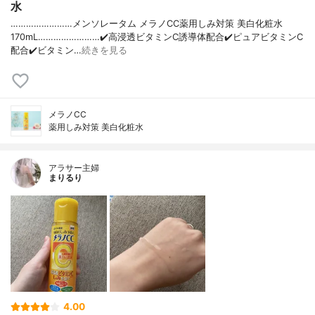
水
……………………メンソレータム メラノCC薬用しみ対策 美白化粧水
170mL……………………✔️高浸透ビタミンC誘導体配合✔️ピュアビタミンC
配合✔️ビタミン…
続きを見る
メラノCC
薬用しみ対策 美白化粧水
アラサー主婦
まりるり
4.00