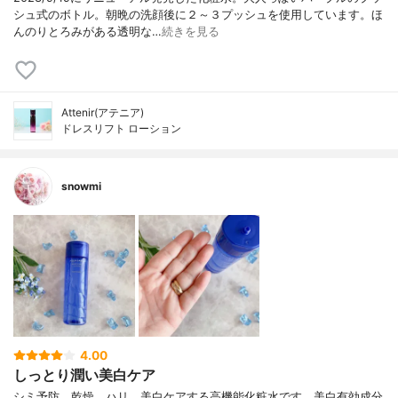
シュ式のボトル。朝晩の洗顔後に２～３プッシュを使用しています。ほ
んのりとろみがある透明な…
続きを見る
Attenir(アテニア)
ドレスリフト ローション
snowmi
4.00
しっとり潤い美白ケア
シミ予防、乾燥、ハリ、美白ケアする高機能化粧水です。美白有効成分