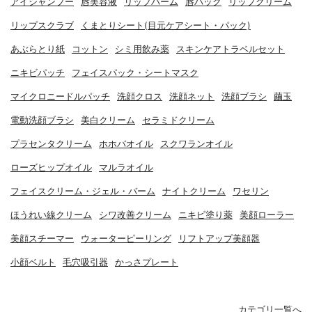
アイシャンプー
唇美容液
リップバーム
唇パック
リップクリーム
リップスクラブ
くまとりシート(目元ケアシート・パック)
あぶらとり紙
コットン
シミ用飲み薬
スキンケアトラベルセット
ニキビパッチ
フェイスパック・シートマスク
マイクロニードルパッチ
洗顔クロス
洗顔ネット
洗顔ブラシ
繭玉
電動洗顔ブラシ
美白クリーム
セラミドクリーム
プラセンタクリーム
ホホバオイル
スクワランオイル
ローズヒップオイル
マルラオイル
フェイスクリーム・ジェル・バーム
ナイトクリーム
ワセリン
ほうれい線クリーム
シワ改善クリーム
ニキビ塗り薬
美顔ローラー
美顔スチーマー
ウォーターピーリング
リフトアップ美顔器
小顔ベルト
毛穴吸引器
かっさプレート
カテゴリ一覧へ