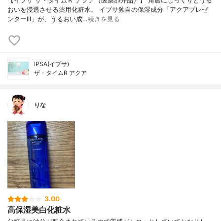
【イプサ ザ・タイムＲ アクア（医薬部外品）】 角層にじっくりとうる
おいを浸透させる薬用化粧水。 イプサ独自の保湿成分「アクアプレゼ
ンターIII」が、うるおい成…
続きを見る
IPSA(イプサ)
ザ・タイムR アクア
りな
3.00
高保湿美白化粧水