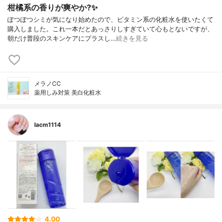
柑橘系の香りが爽やか?✨
ぽつぽつシミが気になり始めたので、ビタミン系の化粧水を使いたくて
購入しました。これ一本だとあっさりしすぎていて心もとないですが、
朝だけ普段のスキンケアにプラスし…
続きを見る
メラノCC
薬用しみ対策 美白化粧水
lacm1114
4.00