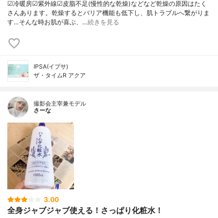
☑︎冷暖房☑︎紫外線☑︎皮脂不足(慢性的な乾燥)などなど乾燥の原因はたく
さんあります。乾燥するとバリア機能も低下し、肌トラブルへ繋がりま
す…そんな時お肌が喜ぶ、…
続きを見る
IPSA(イプサ)
ザ・タイムR アクア
撮影会主宰兼モデル
さーな
3.00
全身ジャブジャブ使える！さっぱり化粧水！