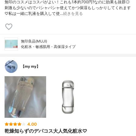
無印のコスメはコスパがよい！これも1本約700円?なのに効果も抜群◎
刺激も少ないのでバシャバシャ使えてかつ保湿もしっかりしてくれます
♡私は一緒に乳液を購入して使…
続きを見る
無印良品(MUJI)
化粧水・敏感肌用・高保湿タイプ
【my my】
4.00
乾燥知らずのデパコス大人気化粧水♡