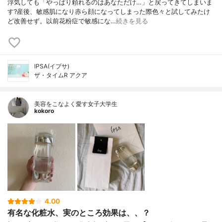
浮気しても「やっぱり頼れるのはあなただけ…」と戻ってきてしまいま
す?産後、敏感肌になり赤ら顔になってしまった際色々と試してみたけ
ど改善せず。以前花粉症で敏感にな…
続きを見る
IPSA(イプサ)
ザ・タイムR アクア
美容をこなよく愛す女子大学生
kokoro
4.00
有名な化粧水、実のところ効果は、、？