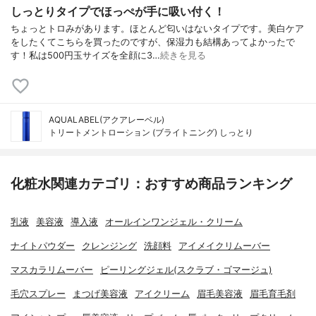
しっとりタイプでほっぺが手に吸い付く！
ちょっとトロみがあります。ほとんど匂いはないタイプです。美白ケア
をしたくてこちらを買ったのですが、保湿力も結構あってよかったで
す！私は500円玉サイズを全顔に3…
続きを見る
AQUALABEL(アクアレーベル)
トリートメントローション (ブライトニング) しっとり
化粧水関連カテゴリ：おすすめ商品ランキング
乳液
美容液
導入液
オールインワンジェル・クリーム
ナイトパウダー
クレンジング
洗顔料
アイメイクリムーバー
マスカラリムーバー
ピーリングジェル(スクラブ・ゴマージュ)
毛穴スプレー
まつげ美容液
アイクリーム
眉毛美容液
眉毛育毛剤