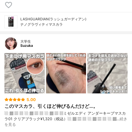
LASHGUARDIAN(ラッシュガーディアン)
ナノグラヴィティマスカラ
大学生
Suzuka
5.00
このマスカラ、引くほど伸びるんだけど…。
▧ ▦ ▤ ▥ ▧ ▦ ▤ ▥ ▧ ▦ ▤ ▥ミゼルエディ アンダーキープマスカ
ラ01 クリアブラック¥1,320（税込）▧ ▦ ▤ ▥ ▧ ▦ ▤ ▥ ▧ ▦…
続き
を見る