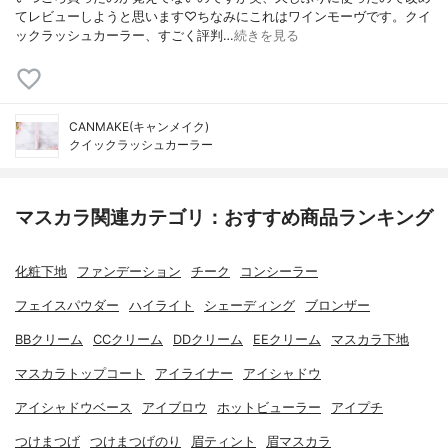
てレビューしようと思います♡ちなみにこれはワインモーヴです。クイ
ックラッシュカーラー、すごく評判…
続きを見る
CANMAKE(キャンメイク)
クイックラッシュカーラー
マスカラ関連カテゴリ：おすすめ商品ランキング
化粧下地
ファンデーション
チーク
コンシーラー
フェイスパウダー
ハイライト
シェーディング
ブロンザー
BBクリーム
CCクリーム
DDクリーム
EEクリーム
マスカラ下地
マスカラトップコート
アイライナー
アイシャドウ
アイシャドウベース
アイブロウ
ホットビューラー
アイプチ
つけまつげ
つけまつげのり
眉ティント
眉マスカラ