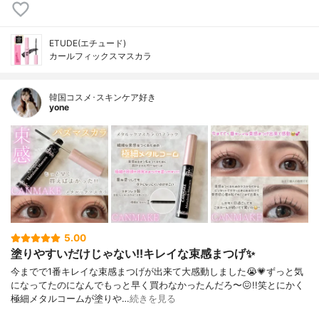
ETUDE(エチュード)
カールフィックスマスカラ
韓国コスメ･スキンケア好き
yone
5.00
塗りやすいだけじゃない!!キレイな束感まつげ✨️
今までで1番キレイな束感まつげが出来て大感動しました😭💗⁡ずっと気
になってたのになんでもっと早く買わなかったんだろ〜😖!!笑⁡⁡とにかく
極細メタルコームが塗りや…
続きを見る