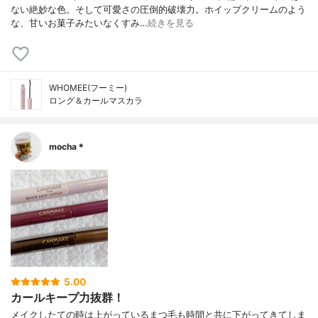
ない絶妙な色。そして可愛さの圧倒的破壊力。ホイップクリームのよう
な、甘いお菓子みたいなくすみ…
続きを見る
WHOMEE(フーミー)
ロング＆カールマスカラ
mocha＊
5.00
カールキープ力抜群！
メイクしたての時は上がっているまつ毛も時間と共に下がってきてしま