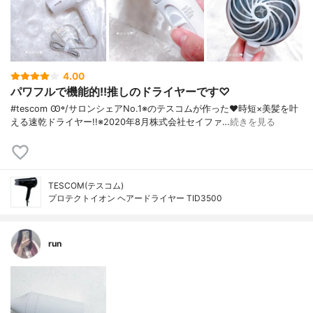
4.00
パワフルで機能的!!推しのドライヤーです♡
#tescom Ꙭ꙳/ サロンシェアNo.1※のテスコムが作った♥︎ 時短×美髪を叶
える速乾ドライヤー!! ※2020年8月株式会社セイファ…
続きを見る
TESCOM(テスコム)
プロテクトイオン ヘアードライヤー TID3500
run