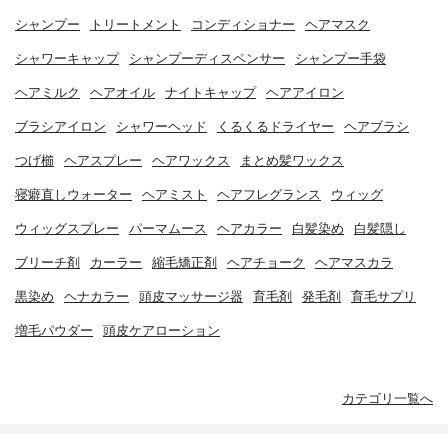
シャンプー
トリートメント
コンディショナー
ヘアマスク
シャワーキャップ
シャンプーディスペンサー
シャンプー手袋
ヘアミルク
ヘアオイル
ナイトキャップ
ヘアアイロン
ブラシアイロン
シャワーヘッド
くるくるドライヤー
ヘアブラシ
つげ櫛
ヘアスプレー
ヘアワックス
まとめ髪ワックス
寝癖直しウォーター
ヘアミスト
ヘアフレグランス
ウィッグ
ウィッグスプレー
パーマムース
ヘアカラー
白髪染め
白髪隠し
ブリーチ剤
カーラー
縮毛矯正剤
ヘアチョーク
ヘアマスカラ
黒染め
ヘナカラー
頭皮マッサージ器
育毛剤
発毛剤
育毛サプリ
増毛パウダー
頭皮ケアローション
カテゴリ一覧へ