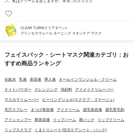
ン。私はクリームを足しますが、本当…
続きを見る
CLEAR TURN(クリアターン)
プリンセスヴェール モーニング スキンケア マスク
フェイスパック・シートマスク関連カテゴリ：お
すすめ商品ランキング
化粧水
乳液
美容液
導入液
オールインワンジェル・クリーム
ナイトパウダー
クレンジング
洗顔料
アイメイクリムーバー
マスカラリムーバー
ピーリングジェル(スクラブ・ゴマージュ)
毛穴スプレー
まつげ美容液
アイクリーム
眉毛美容液
眉毛育毛剤
アイシャンプー
唇美容液
リップバーム
唇パック
リップクリーム
リップスクラブ
くまとりシート(目元ケアシート・パック)