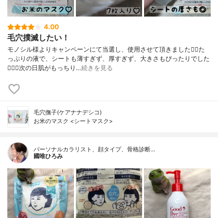
4.00
毛穴撲滅したい！
モノシル様よりキャンペーンにて当選し、使用させて頂きました🙇‍♀️た
っぷりの液で、シートも薄すぎず、厚すぎず、大きさもぴったりでした
🙆🏻‍♀️次の日肌がもっちり…
続きを見る
毛穴撫子(ケアナナデシコ)
お米のマスク <シートマスク>
パーソナルカラリスト、顔タイプ、骨格診断…
國唯ひろみ