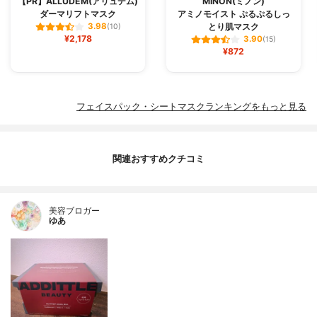
【PR】ALLUDEM(アリュデム)
MINON(ミノン)
ダーマリフトマスク
アミノモイスト ぷるぷるしっ
とり肌マスク
3.98
(10)
¥2,178
3.90
(15)
¥872
フェイスパック・シートマスクランキングをもっと見る
関連おすすめクチコミ
美容ブロガー
ゆあ