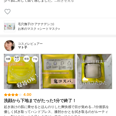
少々肌に対して固く感じました。…
続きを見る
毛穴撫子(ケアナナデシコ)
お米のマスク <シートマスク>
コスメレビュアー
マト子
4.00
洗顔から下地までがたった1分で終了！
起き抜けの肌に乗せるとほんのりした爽快感で目が覚める…1分後肌を
優しく拭き取ってハンドプレス、膝肘かかとを拭き取るのがルーティ