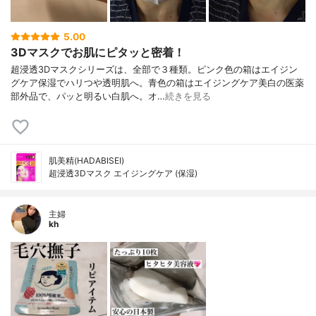
5.00
3Dマスクでお肌にピタッと密着！
超浸透3Dマスクシリーズは、全部で３種類。ピンク色の箱はエイジン
グケア保湿でハリつや透明肌へ。青色の箱はエイジングケア美白の医薬
部外品で、パッと明るい白肌へ。オ…
続きを見る
肌美精(HADABISEI)
超浸透3Dマスク エイジングケア (保湿)
主婦
kh