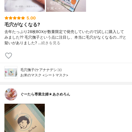
5.00
毛穴がなくなる?
去年たっぷり28枚BOXが数量限定で発売していたので試しに購入して
みました?? 毛穴撫子という点に注目し、本当に毛穴がなくなるの…⁉︎と
疑いがありました? …
続きを見る
毛穴撫子(ケアナナデシコ)
お米のマスク <シートマスク>
ぐーたら専業主婦★あさめろん