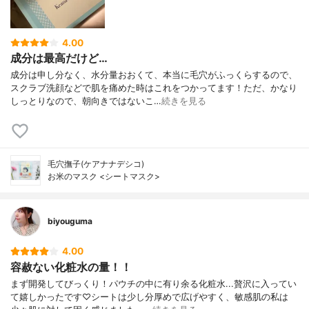
4.00
成分は最高だけど…
成分は申し分なく、水分量おおくて、本当に毛穴がふっくらするので、
スクラブ洗顔などで肌を痛めた時はこれをつかってます！ただ、かなり
しっとりなので、朝向きではないこ…
続きを見る
毛穴撫子(ケアナナデシコ)
お米のマスク <シートマスク>
biyouguma
4.00
容赦ない化粧水の量！！
まず開発してびっくり！パウチの中に有り余る化粧水...贅沢に入ってい
て嬉しかったです♡シートは少し分厚めで広げやすく、敏感肌の私は