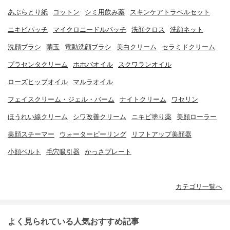
あぶらとり紙
コットン
シミ用飲み薬
スキンケアトラベルセット
ニキビパッチ
マイクロニードルパッチ
洗顔クロス
洗顔ネット
洗顔ブラシ
繭玉
電動洗顔ブラシ
美白クリーム
セラミドクリーム
プラセンタクリーム
ホホバオイル
スクワランオイル
ローズヒップオイル
マルラオイル
フェイスクリーム・ジェル・バーム
ナイトクリーム
ワセリン
ほうれい線クリーム
シワ改善クリーム
ニキビ塗り薬
美顔ローラー
美顔スチーマー
ウォーターピーリング
リフトアップ美顔器
小顔ベルト
毛穴吸引器
かっさプレート
カテゴリ一覧へ
よく見られている人気おすすめ記事