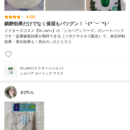
4.00
鎮静効果だけでなく保湿もバツグン！╰(*´︶`*)╯
ドクターズコスメ【Dr.Jart+】の「シカペアシリーズ」のシートパック
です！皮膚修復効果が期待できる［ツボクサエキス配合］で、炎症抑制
効果・美白効果も！赤みの…
続きを見る
Dr.Jart+(ドクタージャルト)
シカペア カーミング マスク
まぴたん