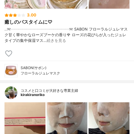
3.00
癒しのバスタイムに♡
..୨୧┈┈┈┈┈┈┈┈┈┈┈┈┈┈┈୨୧ SABON フローラルジュレマス
ク甘く華やかなローズブーケの香り🌹 ローズの花びらが入ったジュレ
タイプの集中保湿マス…
続きを見る
SABON(サボン)
フローラルジュレマスク
コスメと口コミが大好きな専業主婦
kirakiranoriko