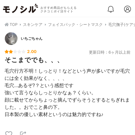
おすすめ商品がもらえる
クチコミポイ活サイト
TOP
スキンケア
フェイスパック・シートマスク
毛穴撫子(ケア
いちごちゃん
2.00
更新日時：6ヶ月以上前
そこまででも、、、
毛穴行方不明！しっとり！などという声が多いですが毛穴
には全く効果がなく、、、、
毛穴…あるぞ?？という感想です
強いて言うならしっとりかなぁ？くらい。
顔に載せてからちょっと摘んでずらそうとするとちぎれま
した。。おでこと鼻の下。
日本製の優しい素材というのは魅力的ですね♪