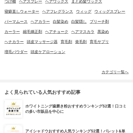
つげ櫛
ヘアスプレー
ヘアワックス
まとめ髪ワックス
寝癖直しウォーター
ヘアフレグランス
ウィッグ
ウィッグスプレー
パーマムース
ヘアカラー
白髪染め
白髪隠し
ブリーチ剤
カーラー
縮毛矯正剤
ヘアチョーク
ヘアマスカラ
黒染め
ヘナカラー
頭皮マッサージ器
育毛剤
発毛剤
育毛サプリ
増毛パウダー
頭皮ケアローション
カテゴリ一覧へ
よく見られている人気おすすめ記事
ホワイトニング歯磨き粉おすすめランキング52選！口コミ
の多い市販品を中心に
アイシャドウおすすめ人気ランキング52選！パレット&単