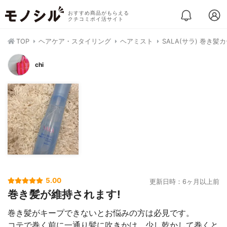
おすすめ商品がもらえる
クチコミポイ活サイト
TOP
ヘアケア・スタイリング
ヘアミスト
SALA(サラ) 巻き
chi
5.00
更新日時：6ヶ月以上前
巻き髪が維持されます!
巻き髪がキープできないとお悩みの方は必見です。
コテで巻く前に一通り髪に吹きかけ、少し乾かして巻くと