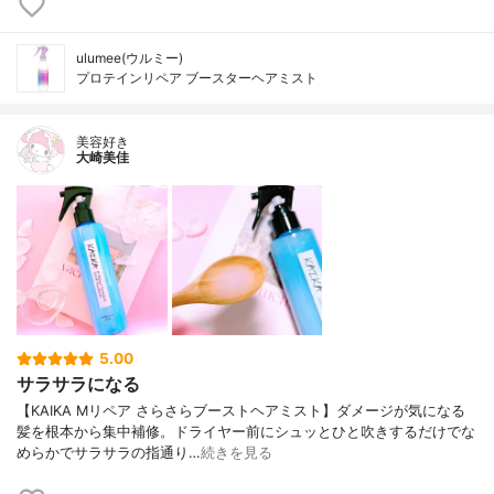
ulumee(ウルミー)
プロテインリペア ブースターヘアミスト
美容好き
大崎美佳
5.00
サラサラになる
【KAIKA Mリペア さらさらブーストヘアミスト】ダメージが気になる
髪を根本から集中補修。ドライヤー前にシュッとひと吹きするだけでな
めらかでサラサラの指通り…
続きを見る