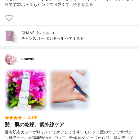
評です😊ボトルもピンクで可愛くて…
続きを見る
CHANEL(シャネル)
チャンス オー タンドゥル ヘアミスト
snowmi
4.00
髪、肌の乾燥、紫外線ケア
髪も肌もカシーポNミストでケアしてます✨モロッコ産のウチワサボテ
ン種子オイルが高配合されていて、乾燥やダメージから肌、髪を守って