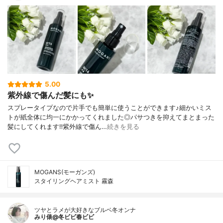
5.00
紫外線で傷んだ髪にも✨
スプレータイプなので片手でも簡単に使うことができます♪細かいミス
トが紙全体に均一にかかってくれました◎パサつきを抑えてまとまった
髪にしてくれます‼︎紫外線で傷ん…
続きを見る
MOGANS(モーガンズ)
スタイリングヘアミスト 霧森
ツヤとラメが大好きなブルベ冬オンナ
みり俵@冬ビビ春ビビ