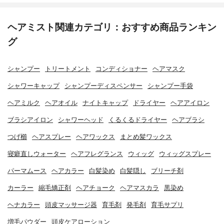
ヘアミスト関連カテゴリ：おすすめ商品ランキン
グ
シャンプー
トリートメント
コンディショナー
ヘアマスク
シャワーキャップ
シャンプーディスペンサー
シャンプー手袋
ヘアミルク
ヘアオイル
ナイトキャップ
ドライヤー
ヘアアイロン
ブラシアイロン
シャワーヘッド
くるくるドライヤー
ヘアブラシ
つげ櫛
ヘアスプレー
ヘアワックス
まとめ髪ワックス
寝癖直しウォーター
ヘアフレグランス
ウィッグ
ウィッグスプレー
パーマムース
ヘアカラー
白髪染め
白髪隠し
ブリーチ剤
カーラー
縮毛矯正剤
ヘアチョーク
ヘアマスカラ
黒染め
ヘナカラー
頭皮マッサージ器
育毛剤
発毛剤
育毛サプリ
増毛パウダー
頭皮ケアローション