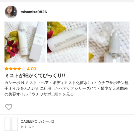
misamisa0826
4.00
ミストが細かくてびっくり‼️
カシーポ N ミスト〈ヘア・ボディミスト化粧水〉♪・ウチワサボテン種
子オイルをふんだんに利用したヘアケアシリーズ(^^)・希少な天然由来
の美容オイル「ウチワサボ…
続きを見る
CASEEPO(カシーポ)
Ｎミスト