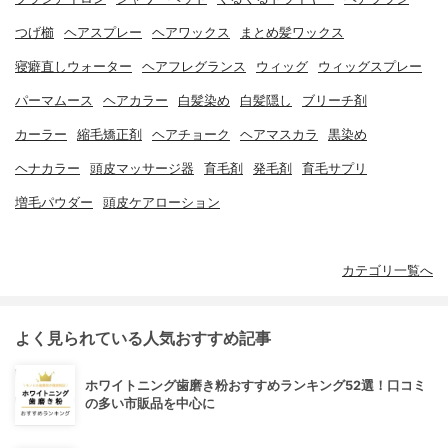
つげ櫛
ヘアスプレー
ヘアワックス
まとめ髪ワックス
寝癖直しウォーター
ヘアフレグランス
ウィッグ
ウィッグスプレー
パーマムース
ヘアカラー
白髪染め
白髪隠し
ブリーチ剤
カーラー
縮毛矯正剤
ヘアチョーク
ヘアマスカラ
黒染め
ヘナカラー
頭皮マッサージ器
育毛剤
発毛剤
育毛サプリ
増毛パウダー
頭皮ケアローション
カテゴリ一覧へ
よく見られている人気おすすめ記事
ホワイトニング歯磨き粉おすすめランキング52選！口コミ
の多い市販品を中心に