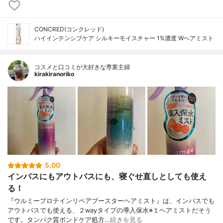
CONCRED(コンクレッド)
ハイインテンシブケア シルキーモイスチャー 1%濃度 Wヘアミスト
コスメと口コミが大好きな専業主婦
kirakiranoriko
5.00
インバスにもアウトバスにも、寝ぐせ直しとしても使え
る！
『ウルミープロテインリペアブースターヘアミスト』は、インバスでも
アウトバスでも使える、２wayタイプの導入保水※１ヘアミストだそう
です。タンパク質ボンドケア処方…
続きを見る