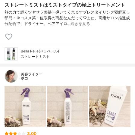
ストレートミストはミストタイプの極上トリートメント
熱の力で輝くツヤサラ美髪へ導いてくれますプレスタイリング寝癖直し
部門・＠コスメ第１位取得の商品なんだって♡また、高級サロン推進成
分配合で、ドライヤー、ヘアアイロ…
続きを見る
Bella Pelle(ベラペール)
ストレートミスト
美容ライター
ポコ
3.00