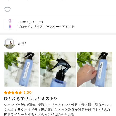
ulumee(ウルミー)
プロテインリペア ブースターヘアミスト
an＊°
5.00
ひとふきでサラッとミスト✨
シャンプー後に瞬時に浸透しトリートメント効果を最大限に引き出して
くれます❤︎タオルドライ後の髪にシュッと吹きかけるだけです＊°その
後ドライヤーをするとさらっと指…
続きを見る