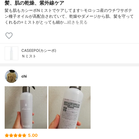
髪、肌の乾燥、紫外線ケア
髪も肌もカシーポNミストでケアしてます✨モロッコ産のウチワサボテ
ン種子オイルが高配合されていて、乾燥やダメージから肌、髪を守って
くれるの⭐️ミストがとっても細か…
続きを見る
CASEEPO(カシーポ)
Ｎミスト
chi
5.00