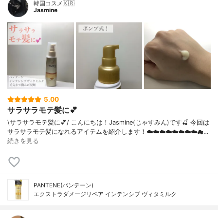
韓国コスメ🇰🇷
Jasmine
5.00
サラサラモテ髪に💕
\サラサラモテ髪に💕/ こんにちは！Jasmine(じゃすみん)です🍒 今回は
サラサラモテ髪になれるアイテムを紹介します！☁️☁️☁️☁️☁️☁️☁️☁️☁…
続きを見る
PANTENE(パンテーン)
エクストラダメージリペア インテンシブ ヴィタミルク