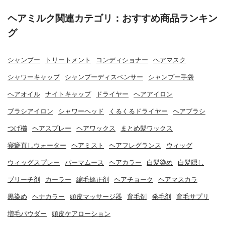
ヘアミルク関連カテゴリ：おすすめ商品ランキン
グ
シャンプー
トリートメント
コンディショナー
ヘアマスク
シャワーキャップ
シャンプーディスペンサー
シャンプー手袋
ヘアオイル
ナイトキャップ
ドライヤー
ヘアアイロン
ブラシアイロン
シャワーヘッド
くるくるドライヤー
ヘアブラシ
つげ櫛
ヘアスプレー
ヘアワックス
まとめ髪ワックス
寝癖直しウォーター
ヘアミスト
ヘアフレグランス
ウィッグ
ウィッグスプレー
パーマムース
ヘアカラー
白髪染め
白髪隠し
ブリーチ剤
カーラー
縮毛矯正剤
ヘアチョーク
ヘアマスカラ
黒染め
ヘナカラー
頭皮マッサージ器
育毛剤
発毛剤
育毛サプリ
増毛パウダー
頭皮ケアローション