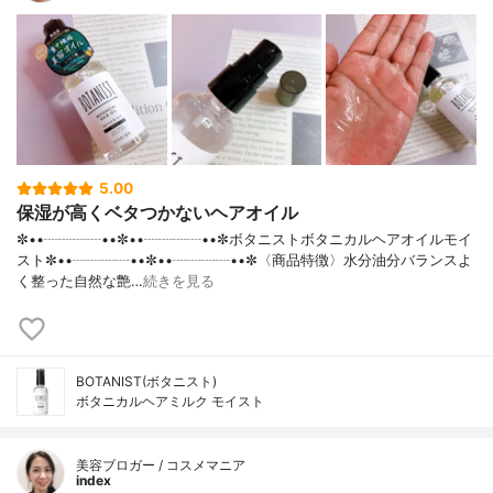
5.00
保湿が高くベタつかないヘアオイル
✼••┈┈┈┈••✼••┈┈┈┈••✼ボタニストボタニカルヘアオイルモイ
スト✼••┈┈┈┈••✼••┈┈┈┈••✼〈商品特徴〉水分油分バランスよ
く整った自然な艶…
続きを見る
BOTANIST(ボタニスト)
ボタニカルヘアミルク モイスト
美容ブロガー / コスメマニア
index