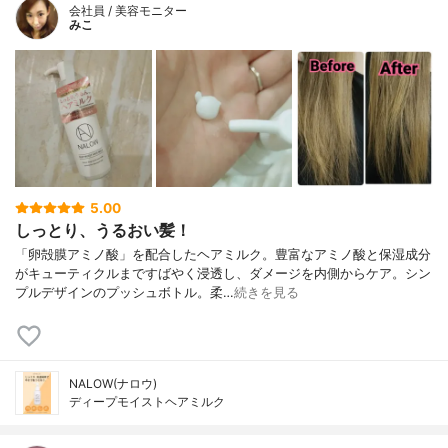
会社員 / 美容モニター
みこ
5.00
しっとり、うるおい髪！
「卵殻膜アミノ酸」を配合したヘアミルク。豊富なアミノ酸と保湿成分
がキューティクルまですばやく浸透し、ダメージを内側からケア。シン
プルデザインのプッシュボトル。柔…
続きを見る
NALOW(ナロウ)
ディープモイストヘアミルク