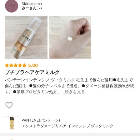
3kidsmama
みーさん¨̮⸝⋆
5.00
プチプラヘアケアミルク
パンテーンインテンシブ ヴィタミルク 毛先まで傷んだ髪用●毛先まで
傷んだ髪用。●髪の分子レベルまで浸透。●ダメージ補修保護効果が続
く。●濃厚プロビタミン処方。‪…
続きを見る
PANTENE(パンテーン)
エクストラダメージリペア インテンシブ ヴィタミルク