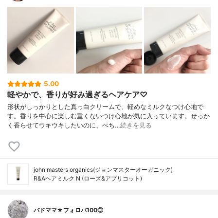
5.00
軽やかで、香りが好み過ぎるヘアケア♡
形状がしっかりとした真っ白クリームで、軽めなミルクなつけ心地で
す。香りを中心に楽しむ重くないつけ心地が気に入っています。せっか
く香らせてウキウキしたいのに、ぺち…
続きを見る
john masters organics(ジョンマスターオーガニック)
R&Aヘアミルク N (ローズ&アプリコット)
バドママ★フォロバ100◎