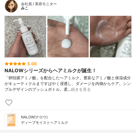
会社員 / 美容モニター
みこ
5.00
NALOWシリーズからヘアミルクが誕生！
「卵殻膜アミノ酸」を配合したヘアミルク。豊富なアミノ酸と保湿成分
がキューティクルまですばやく浸透し、ダメージを内側からケア。シン
プルデザインのプッシュボトル。柔…
続きを見る
NALOW(ナロウ)
ディープモイストヘアミルク