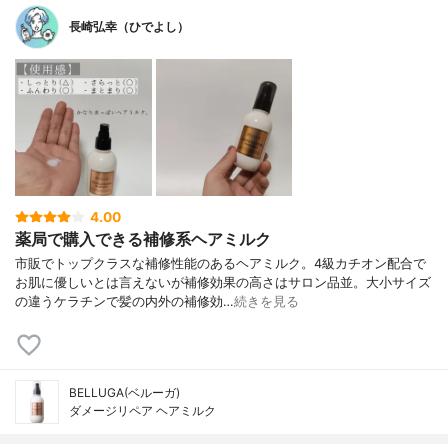
長崎弘幸（ひでよし）
4.00
薬局で購入できる補修系ヘアミルク
市販でトップクラスな補修性能のあるヘアミルク。4級カチオン配合で
お肌に優しいとは言えないが補修効果の高さはサロン品並。大小サイズ
の違うケラチンで髪の内外の補修効…
続きを見る
BELLUGA(ベルーガ)
ダメージリペア ヘアミルク