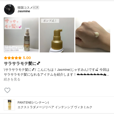
韓国コスメ🇰🇷
Jasmine
5.00
サラサラモテ髪に💕
\サラサラモテ髪に💕/ こんにちは！Jasmine(じゃすみん)です🍒 今回は
サラサラモテ髪になれるアイテムを紹介します！☁️☁️☁️☁️☁️☁️☁️☁️☁…
続きを見る
PANTENE(パンテーン)
エクストラダメージリペア インテンシブ ヴィタミルク