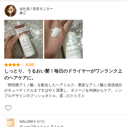
会社員 / 美容モニター
みこ
4.00
しっとり、うるおい髪！毎日のドライヤーがワンランク上
のヘアケアに。
「卵殻膜アミノ酸」を配合したヘアミルク。豊富なアミノ酸と保湿成分
がキューティクルまですばやく浸透し、ダメージを内側からケア。シン
プルデザインのプッシュボトル。柔…
続きを見る
NALOW(ナロウ)
ディープモイストヘアミルク