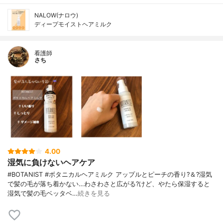
NALOW(ナロウ)
ディープモイストヘアミルク
看護師
さち
4.00
湿気に負けないヘアケア
#BOTANIST #ボタニカルヘアミルク アップルとピーチの香り?＆?湿気
で髪の毛が落ち着かない…わさわさと広がる?けど、やたら保湿すると
湿気で髪の毛ベッタベ…
続きを見る