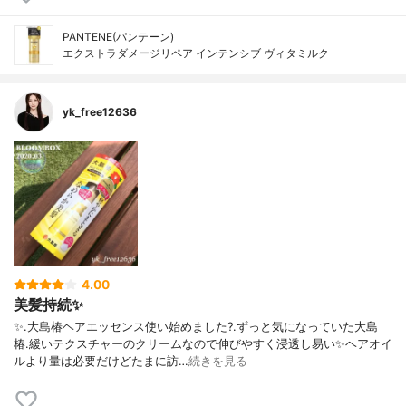
PANTENE(パンテーン)
エクストラダメージリペア インテンシブ ヴィタミルク
yk_free12636
4.00
美髪持続✨
✨.大島椿ヘアエッセンス使い始めました?.ずっと気になっていた大島
椿.緩いテクスチャーのクリームなので伸びやすく浸透し易い✨ヘアオイ
ルより量は必要だけどたまに訪…
続きを見る