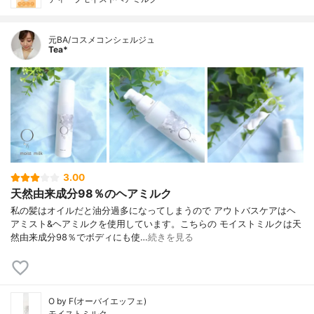
元BA/コスメコンシェルジュ
Tea*
3.00
天然由来成分98％のヘアミルク
私の髪はオイルだと油分過多になってしまうので アウトバスケアはヘ
アミスト&ヘアミルクを使用しています。こちらの モイストミルクは天
然由来成分98％でボディにも使…
続きを見る
O by F(オーバイエッフェ)
モイストミルク