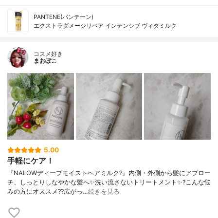
PANTENE(パンテーン)
エクストラダメージリペア インテンシブ ヴィタミルク
コスメ好き
まおぽこ
5.00
手軽にケア！
『NALOWディープモイストヘアミルク?』内側・外側から髪にアプロー
チ、しっとりしなやかな髪へ✨洗い流さないトリートメント✨?こんな悩
みの方にオススメ??広がっ…
続きを見る