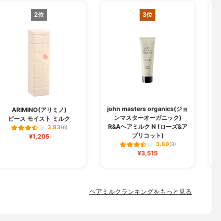
2位
3位
john masters organics(ジョ
ARIMINO(アリミノ)
ンマスターオーガニック)
ピース モイスト ミルク
メ
R&Aヘアミルク N (ローズ&ア
3.93
(6)
プリコット)
¥1,205
3.89
(9)
¥3,515
ヘアミルクランキングをもっと見る