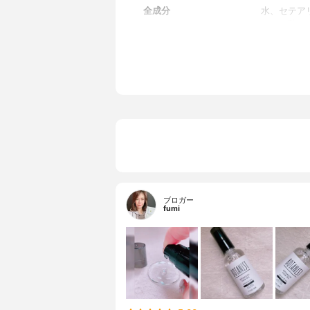
全成分
水、セテア
ミチン酸イ
－ラクトン
レ花エキス
ス、フユボ
ス、ダマス
レープフル
エキス、ラ
油、マカデ
ａ、トレハ
（羊毛）、
ミン、ベヘ
セリルポリ
２００水添
ンタエリス
ブロガー
ン酸ポリグ
fumi
ノキシエタ