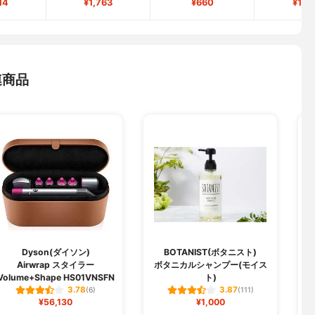
14
¥1,763
¥660
¥1,6
連商品
Dyson(ダイソン)
BOTANIST(ボタニスト)
Airwrap スタイラー
ボタニカルシャンプー(モイス
Volume+Shape HS01VNSFN
ト)
3.78
3.87
(6)
(111)
¥56,130
¥1,000