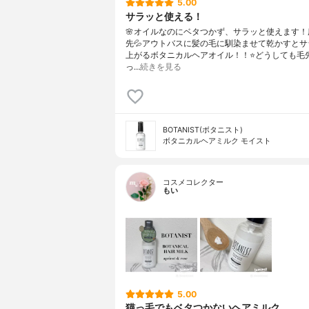
5.00
サラッと使える！
🌸オイルなのにベタつかず、サラッと使えます！
先💦アウトバスに髪の毛に馴染ませて乾かすとサ
上がるボタニカルヘアオイル！！⭐️どうしても毛
っ…
続きを見る
BOTANIST(ボタニスト)
ボタニカルヘアミルク モイスト
コスメコレクター
もい
5.00
猫っ毛でもベタつかないヘアミルク