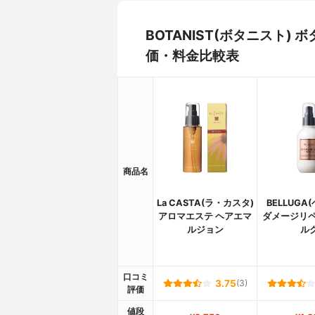
BOTANIST(ボタニスト
価・料金比較表
商品名
La CASTA(ラ・カスタ)
BELLUGA
アロマエステ ヘアエマ
ダメージリペ
ルジョン
ル
口コミ
3.75
(3)
評価
値段