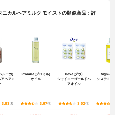
) ボタニカルヘアミルク モイストの類似商品：評
(ベルーガ)
Promille(プロミル)
Dove(ダヴ)
Sign+(
ア ヘアミ
オイル
シャイニーゴールドヘ
システミッ
ク
アオイル
3.83
(1)
3.67
(9)
3.62
(3)