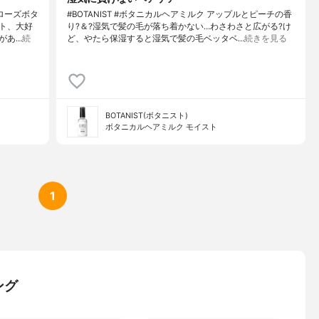
＆ローズボタ
#BOTANIST #ボタニカルヘアミルク アップルとピーチの香
ト、大好
り?＆?湿気で髪の毛が落ち着かない…わさわさと広がる?け
があ…
続
ど、やたら保湿すると湿気で髪の毛ベッタベ…
続きを見る
BOTANIST(ボタニスト)
ボタニカルヘアミルク モイスト
1
ング