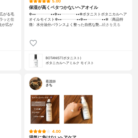
5.00
保湿が高くベタつかないヘアオイル
広がる毛
✼••┈┈┈┈••✼••┈┈┈┈••✼ボタニストボタニカルヘア
ラッと仕
オイルモイスト✼••┈┈┈┈••✼••┈┈┈┈••✼〈商品特
先が広が
徴〉水分油分バランスよく整った自然な艶…
続きを見る
BOTANIST(ボタニスト)
ボタニカルヘアミルク モイスト
看護師
さち
4.00
湿気に負けないヘアケア