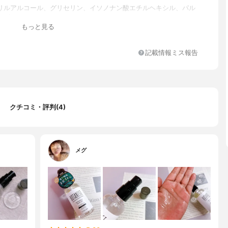
リルアルコール、グリセリン、イソノナン酸エチルヘキシル、パル
ソプロピル、ジメチコン、γ-ドコサラクトン、メドウフォーム－δ
もっと見る
、メドウフォーム油、加水分解コラーゲン、セラミドＮＧ、カミツ
、セイヨウオトギリソウ花／葉／茎エキス、トウキンセンカ花エキ
ダイジュ花エキス、ヤグルマギク花エキス、ローマカミツレ花エキ
記載情報ミス報告
クバラ花水、リンゴ果実水、オレンジフラワー水、レモン果汁、グ
ーツ果実エキス、サンザシエキス、ナツメ果実エキス、リンゴ果実
イム果汁、オレンジ果汁、アルガニアスピノサ核油、バオバブ種子
ミア種子油、ホホバ種子油、アボカド油、ポリアスパラギン酸Ｎ
ロースヒドロキシプロピルトリモニウムクロリド、コレステロール
トコフェロール、スクワラン、アモジメチコン、ジメチルステアラ
クチコミ・評判(4)
ナミドプロピルジメチルアミン、ベヘニルアルコール、ビスジグリ
アシルアジペート－２、ステアルトリモニウムクロリド、ＰＥＧ－
ヒマシ油、コカミドＭＥＡ、トリポリヒドロキシステアリン酸ジペ
リチル、セバシン酸ジエチル、ＥＤＴＡ－２Ｎａ、乳酸、ミリスチ
メグ
リセリル－１０、ＢＧ、メチルパラベン、プロピルパラベン、フェ
ノール、香料