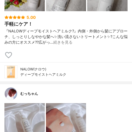
5.00
手軽にケア！
『NALOWディープモイストヘアミルク?』内側・外側から髪にアプロー
チ、しっとりしなやかな髪へ✨洗い流さないトリートメント✨?こんな悩
みの方にオススメ??広がっ…
続きを見る
NALOW(ナロウ)
ディープモイストヘアミルク
むっちゃん