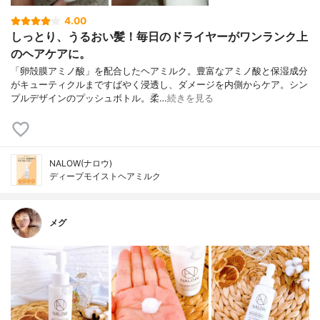
4.00
しっとり、うるおい髪！毎日のドライヤーがワンランク上
のヘアケアに。
「卵殻膜アミノ酸」を配合したヘアミルク。豊富なアミノ酸と保湿成分
がキューティクルまですばやく浸透し、ダメージを内側からケア。シン
プルデザインのプッシュボトル。柔…
続きを見る
NALOW(ナロウ)
ディープモイストヘアミルク
メグ