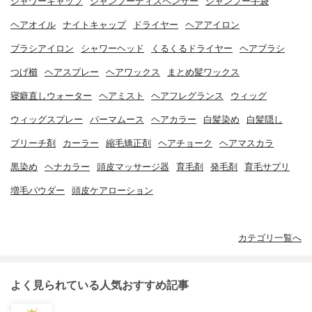
シャワーキャップ
シャンプーディスペンサー
シャンプー手袋
ヘアオイル
ナイトキャップ
ドライヤー
ヘアアイロン
ブラシアイロン
シャワーヘッド
くるくるドライヤー
ヘアブラシ
つげ櫛
ヘアスプレー
ヘアワックス
まとめ髪ワックス
寝癖直しウォーター
ヘアミスト
ヘアフレグランス
ウィッグ
ウィッグスプレー
パーマムース
ヘアカラー
白髪染め
白髪隠し
ブリーチ剤
カーラー
縮毛矯正剤
ヘアチョーク
ヘアマスカラ
黒染め
ヘナカラー
頭皮マッサージ器
育毛剤
発毛剤
育毛サプリ
増毛パウダー
頭皮ケアローション
カテゴリ一覧へ
よく見られている人気おすすめ記事