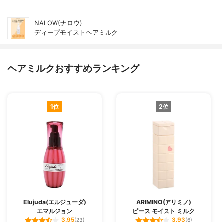
NALOW(ナロウ)
ディープモイストヘアミルク
ヘアミルクおすすめランキング
1位
2位
Elujuda(エルジューダ)
ARIMINO(アリミノ)
エマルジョン
ピース モイスト ミルク
3.95
3.93
(23)
(6)