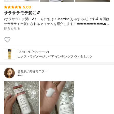
5.00
サラサラモテ髪に💕
\サラサラモテ髪に💕/ こんにちは！Jasmine(じゃすみん)です🍒 今回は
サラサラモテ髪になれるアイテムを紹介します！☁️☁️☁️☁️☁️☁️☁️☁️☁…
続きを見る
PANTENE(パンテーン)
エクストラダメージリペア インテンシブ ヴィタミルク
会社員 / 美容モニター
みこ