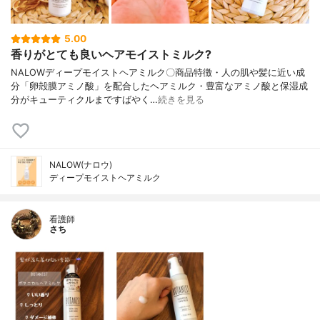
5.00
香りがとても良いヘアモイストミルク?
NALOWディープモイストヘアミルク〇商品特徴・人の肌や髪に近い成
分「卵殻膜アミノ酸」を配合したヘアミルク・豊富なアミノ酸と保湿成
分がキューティクルまですばやく…
続きを見る
NALOW(ナロウ)
ディープモイストヘアミルク
看護師
さち