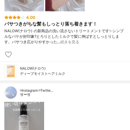
4.00
パサつきがちな髪もしっとり落ち着きます！
NALOW(ナロウ) の新商品の洗い流さないトリートメントです✨シンプ
ルなパケが好印象?とろりとしたミルクで髪に伸ばすとしっとりしま
す。パサつき広がりやすかった…
続きを見る
NALOW(ナロウ)
ディープモイストヘアミルク
◽️Instagram ◽️Twitte…
りーり