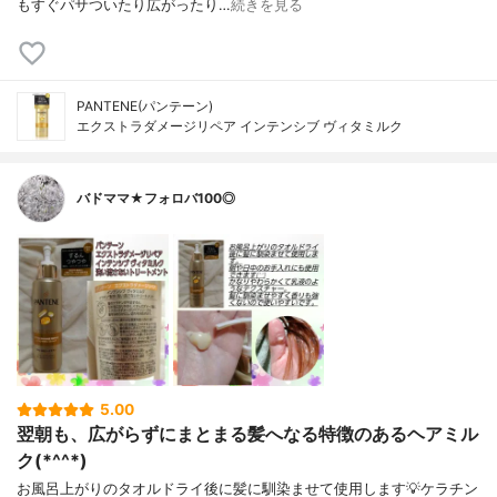
もすぐパサついたり広がったり…
続きを見る
PANTENE(パンテーン)
エクストラダメージリペア インテンシブ ヴィタミルク
バドママ★フォロバ100◎
5.00
翌朝も、広がらずにまとまる髪へなる特徴のあるヘアミル
ク(*^^*)
お風呂上がりのタオルドライ後に髪に馴染ませて使用します💡ケラチン