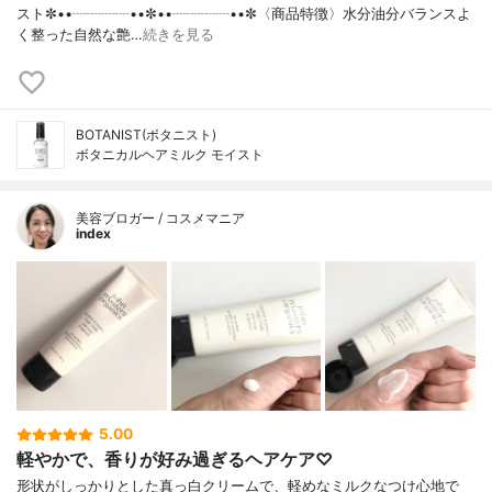
スト✼••┈┈┈┈••✼••┈┈┈┈••✼〈商品特徴〉水分油分バランスよ
く整った自然な艶…
続きを見る
BOTANIST(ボタニスト)
ボタニカルヘアミルク モイスト
美容ブロガー / コスメマニア
index
5.00
軽やかで、香りが好み過ぎるヘアケア♡
形状がしっかりとした真っ白クリームで、軽めなミルクなつけ心地で