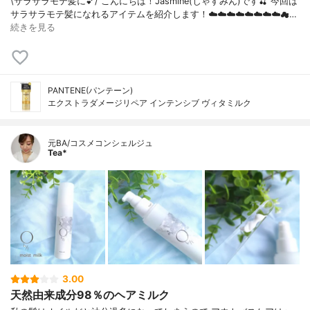
\サラサラモテ髪に💕/ こんにちは！Jasmine(じゃすみん)です🍒 今回は
サラサラモテ髪になれるアイテムを紹介します！☁️☁️☁️☁️☁️☁️☁️☁️☁…
続きを見る
PANTENE(パンテーン)
エクストラダメージリペア インテンシブ ヴィタミルク
元BA/コスメコンシェルジュ
Tea*
3.00
天然由来成分98％のヘアミルク