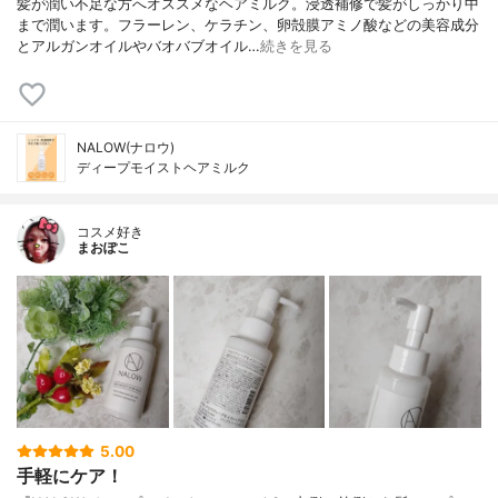
髪が潤い不足な方へオススメなヘアミルク。浸透補修で髪がしっかり中
まで潤います。フラーレン、ケラチン、卵殻膜アミノ酸などの美容成分
とアルガンオイルやバオバブオイル…
続きを見る
NALOW(ナロウ)
ディープモイストヘアミルク
コスメ好き
まおぽこ
5.00
手軽にケア！