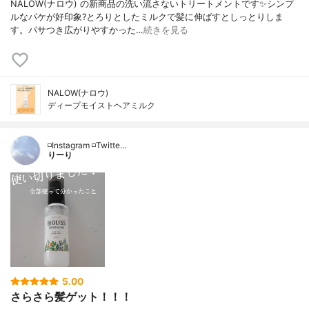
NALOW(ナロウ) の新商品の洗い流さないトリートメントです✨シンプ
ルなパケが好印象?とろりとしたミルクで髪に伸ばすとしっとりしま
す。パサつき広がりやすかった…
続きを見る
NALOW(ナロウ)
ディープモイストヘアミルク
◽️Instagram ◽️Twitte…
りーり
5.00
さらさら髪ゲット！！！