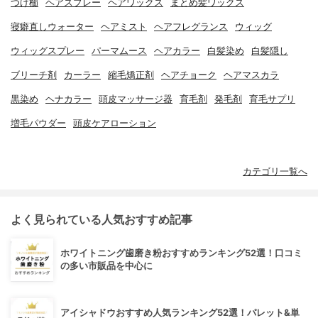
つげ櫛
ヘアスプレー
ヘアワックス
まとめ髪ワックス
寝癖直しウォーター
ヘアミスト
ヘアフレグランス
ウィッグ
ウィッグスプレー
パーマムース
ヘアカラー
白髪染め
白髪隠し
ブリーチ剤
カーラー
縮毛矯正剤
ヘアチョーク
ヘアマスカラ
黒染め
ヘナカラー
頭皮マッサージ器
育毛剤
発毛剤
育毛サプリ
増毛パウダー
頭皮ケアローション
カテゴリ一覧へ
よく見られている人気おすすめ記事
ホワイトニング歯磨き粉おすすめランキング52選！口コミ
の多い市販品を中心に
アイシャドウおすすめ人気ランキング52選！パレット&単