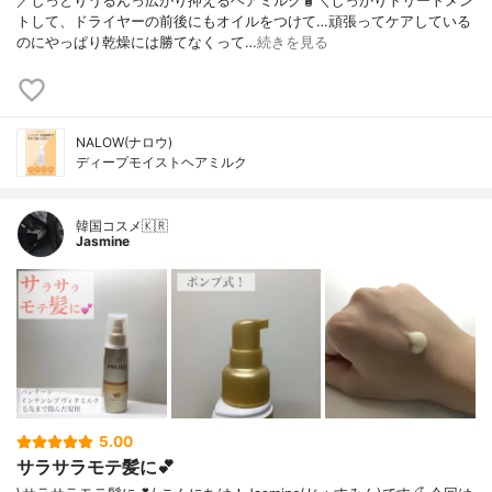
／しっとりうるんっ広がり抑えるヘアミルク🧴＼しっかりトリートメン
トして、ドライヤーの前後にもオイルをつけて…頑張ってケアしている
のにやっぱり乾燥には勝てなくって…
続きを見る
NALOW(ナロウ)
ディープモイストヘアミルク
韓国コスメ🇰🇷
Jasmine
5.00
サラサラモテ髪に💕