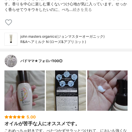
す。香りを中心に楽しむ重くないつけ心地が気に入っています。せっか
く香らせてウキウキしたいのに、ぺち…
続きを見る
john masters organics(ジョンマスターオーガニック)
R&Aヘアミルク N (ローズ&アプリコット)
バドママ★フォロバ100◎
5.00
オイルが苦手な人にオススメです。
これめっちゃ好きです。べたつかずサラッとつけれて、においも強くな