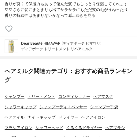
香りが良くて保湿力もあって傷んだ髪でもしっとり保湿してくれます
♡♡さらに髪にまとまりも出てサラサラにもただ髪の毛がうねったり、
香りの持続性はあまりないかなって感…
続きを見る
Dear Beauté HIMAWARI(ディアボーテ ヒマワリ)
ディアボーテ トリートメント リペアミルク
ヘアミルク関連カテゴリ：おすすめ商品ランキン
グ
シャンプー
トリートメント
コンディショナー
ヘアマスク
シャワーキャップ
シャンプーディスペンサー
シャンプー手袋
ヘアオイル
ナイトキャップ
ドライヤー
ヘアアイロン
ブラシアイロン
シャワーヘッド
くるくるドライヤー
ヘアブラシ