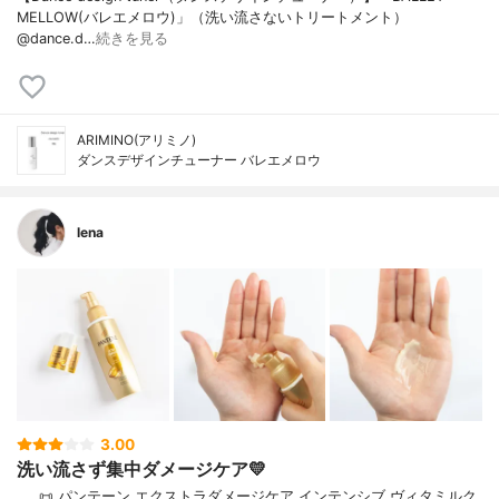
MELLOW(バレエメロウ)」（洗い流さないトリートメント）
@dance.d…
続きを見る
ARIMINO(アリミノ)
ダンスデザインチューナー バレエメロウ
lena
3.00
洗い流さず集中ダメージケア💛
⠀⠀📜 パンテーン エクストラダメージケア インテンシブ ヴィタミルク