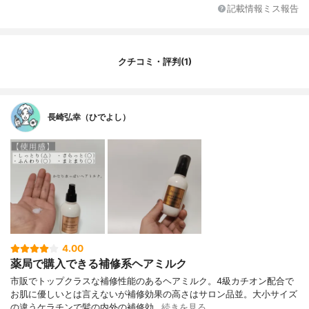
質、リン脂質、アセチルヒアルロン酸Na、
記載情報ミス報告
パルミチン酸アスコルビルリン酸3Na、ベ
タイン、水溶性コラーゲン、プラセンタエ
キス、加水分解エンドウタンパク、ゼイ
ン、セテアラミドエチルジエトニウム加水
クチコミ・評判(1)
分解コメタンパク、加水分解ケラチン(羊
毛)、ケラチン(羊毛)、カラスムギ穀粒エキ
ス、アシタバ葉／茎エキス、PCA-Na、グル
タミン酸、システイン、チロシン、ロイシ
長崎弘幸（ひでよし）
ン、アルギニン、アスパラギン酸、PCA、
グリシン、アラニン、セリン、バリン、イ
ソロイシン、トレオニン、プロリン、ヒス
チジン、フェニルアラニン、リシンHCl、ジ
ラウロイルグルタミン酸リシンNa、PCAジ
メチコン、アモジメチコン、ポリクオタニ
ウム-37、ジココジモニウムクロリド、ステ
アルトリモニウムクロリド、ベヘントリモ
ニウムメトサルフェート、セテアリルアル
コール、ラウロイルグルタミン酸ジ(フィト
4.00
ステリル／オクチルドデシル)、乳酸Na、D
薬局で購入できる補修系ヘアミルク
PG、クエン酸、フェノキシエタノール、香
料
市販でトップクラスな補修性能のあるヘアミルク。4級カチオン配合で
お肌に優しいとは言えないが補修効果の高さはサロン品並。大小サイズ
の違うケラチンで髪の内外の補修効…
続きを見る