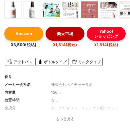
Yahoo!
Amazon
楽天市場
ショッピング
¥3,500(税込)
¥1,814(税込)
¥1,814(税込)
アウトバス
ボトルタイプ
ミルクタイプ
香り
-
メーカー会社名
株式会社ネイチャーラボ
内容量
150ml
放置時間
なし
全成分
水、グリセリン、イソノナン酸イソノニ
ル、(ジヒドロキシメチルシリルプロポキシ)
もっと見る
ヒドロキシプロピル加水分解ケラチン(羊
毛)、ポリ-?-リシン、BG、スフィンゴ脂