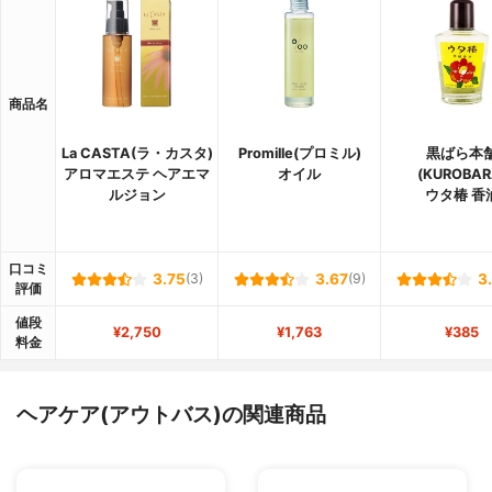
商品名
La CASTA(ラ・カスタ)
Promille(プロミル)
黒ばら本
アロマエステ ヘアエマ
オイル
(KUROBAR
ルジョン
ウタ椿 香
口コミ
3.75
(3)
3.67
(9)
3
評価
値段
¥2,750
¥1,763
¥385
料金
ヘアケア(アウトバス)の関連商品