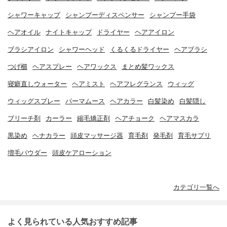
シャワーキャップ
シャンプーディスペンサー
シャンプー手袋
ヘアオイル
ナイトキャップ
ドライヤー
ヘアアイロン
ブラシアイロン
シャワーヘッド
くるくるドライヤー
ヘアブラシ
つげ櫛
ヘアスプレー
ヘアワックス
まとめ髪ワックス
寝癖直しウォーター
ヘアミスト
ヘアフレグランス
ウィッグ
ウィッグスプレー
パーマムース
ヘアカラー
白髪染め
白髪隠し
ブリーチ剤
カーラー
縮毛矯正剤
ヘアチョーク
ヘアマスカラ
黒染め
ヘナカラー
頭皮マッサージ器
育毛剤
発毛剤
育毛サプリ
増毛パウダー
頭皮ケアローション
カテゴリ一覧へ
よく見られている人気おすすめ記事