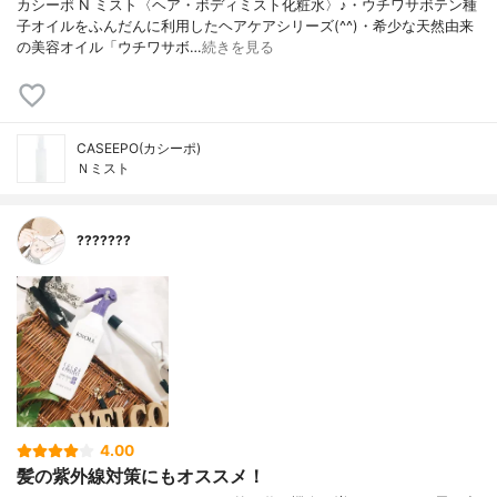
カシーポ N ミスト〈ヘア・ボディミスト化粧水〉♪・ウチワサボテン種
子オイルをふんだんに利用したヘアケアシリーズ(^^)・希少な天然由来
の美容オイル「ウチワサボ…
続きを見る
CASEEPO(カシーポ)
Ｎミスト
???????
4.00
髪の紫外線対策にもオススメ！