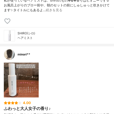
私が使っているヘアミストは、shiroのもの❁✿✾香りはピオニーです☺️
お風呂上がりのブロー前や、朝のセットの前にしゅしゅっと吹きかけて
ます✨タイトルにもあるよ…
続きを見る
SHIRO(シロ)
ヘアミスト
minori**
4.00
ふわっと大人女子の香り♪