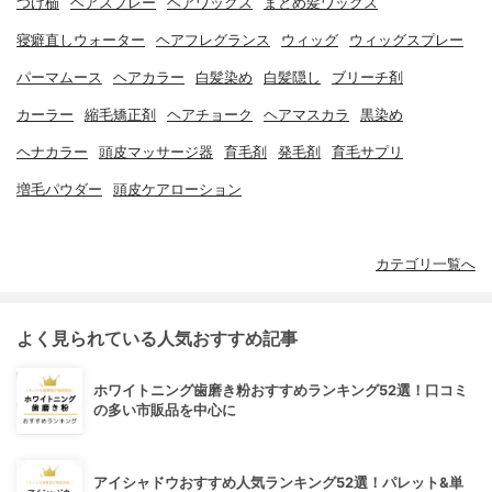
つげ櫛
ヘアスプレー
ヘアワックス
まとめ髪ワックス
寝癖直しウォーター
ヘアフレグランス
ウィッグ
ウィッグスプレー
パーマムース
ヘアカラー
白髪染め
白髪隠し
ブリーチ剤
カーラー
縮毛矯正剤
ヘアチョーク
ヘアマスカラ
黒染め
ヘナカラー
頭皮マッサージ器
育毛剤
発毛剤
育毛サプリ
増毛パウダー
頭皮ケアローション
カテゴリ一覧へ
よく見られている人気おすすめ記事
ホワイトニング歯磨き粉おすすめランキング52選！口コミ
の多い市販品を中心に
アイシャドウおすすめ人気ランキング52選！パレット&単