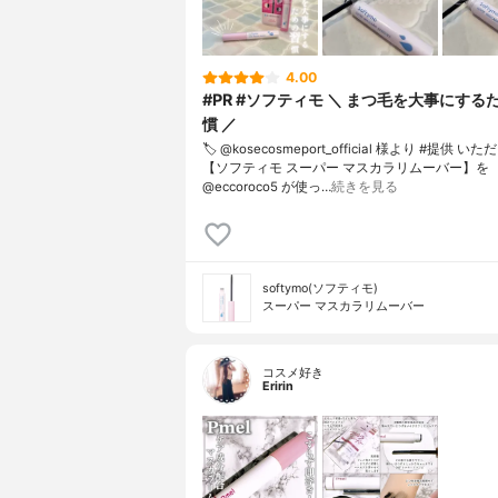
4.00
#PR #ソフティモ ＼ まつ毛を大事にする
慣 ／
🏷️ @kosecosmeport_official 様より #提供 いた
【ソフティモ スーパー マスカラリムーバー】を
@eccoroco5 が使っ…
続きを見る
softymo(ソフティモ)
スーパー マスカラリムーバー
コスメ好き
Eririn