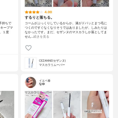
4.00
するりと落ちる。
手持ちで
コームがぷっくりしているからか、液がドバッとまつ毛に
ルキープマ
つくのですぐなくなりそうではありましたが、しみたりは
、１度
なかったです。まだ、セザンヌのマスカラしか落としてま
せん…
続きを見る
CEZANNE(セザンヌ)
マスカラリムーバー
イエベ春
なゆ