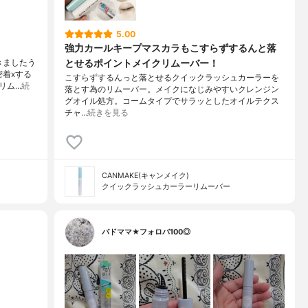
5.00
強力カールキープマスカラもこすらずするんと落
とせるポイントメイクリムーバー！
きましたう
着xする
こすらずするんっと落とせるクイックラッシュカーラーを
リム…
続
落とす為のリムーバー。メイクになじみやすいクレンジン
グオイル処方。コームタイプでサラッとしたオイルテクス
チャ…
続きを見る
CANMAKE(キャンメイク)
クイックラッシュカーラーリムーバー
バドママ★フォロバ100◎