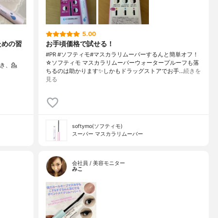
5.00
ための習
お手頃価格で試せる！
#PR #ソフティモ#マスカラリムーバーするんと簡単オフ！
☆ソフティモ マスカラリムーバーウォータープルーフも落
だき、⁡💁
ちるのは助かります✨️しかもドラッグストアでお手…
続きを
見る
softymo(ソフティモ)
スーパー マスカラリムーバー
会社員 / 美容モニター
みこ