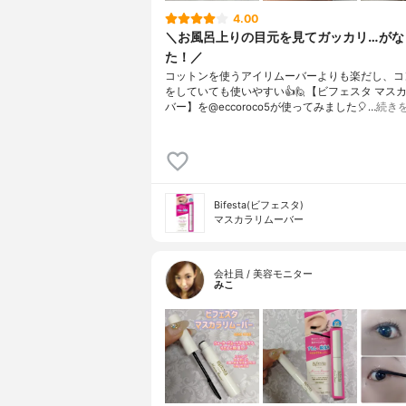
4.00
＼お風呂上りの目元を見てガッカリ…がな
た！／ ⁡
コットンを使うアイリムーバーよりも楽だし、コ
をしていても使いやすい👍⁡⁡⁡🙋【ビフェスタ マス
バー】を@eccoroco5が使ってみました🎈…
続き
Bifesta(ビフェスタ)
マスカラリムーバー
会社員 / 美容モニター
みこ