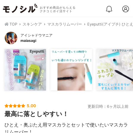
おすすめ商品がもらえる
クチコミポイ活サイト
TOP
スキンケア
マスカラリムーバー
Eyeputti(アイプチ)
アイシャドウマニア
maiasagi
5.00
更新日時：6ヶ月以上前
最高に落としやすい！
ひとえ・奥ぶたえ用マスカラとセットで使いたいマスカラ
リムーバー！