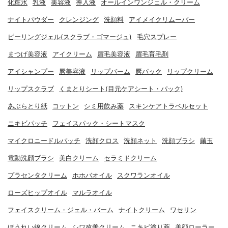
化粧水
乳液
美容液
導入液
オールインワンジェル・クリーム
ナイトパウダー
クレンジング
洗顔料
アイメイクリムーバー
ピーリングジェル(スクラブ・ゴマージュ)
毛穴スプレー
まつげ美容液
アイクリーム
眉毛美容液
眉毛育毛剤
アイシャンプー
唇美容液
リップバーム
唇パック
リップクリーム
リップスクラブ
くまとりシート(目元ケアシート・パック)
あぶらとり紙
コットン
シミ用飲み薬
スキンケアトラベルセット
ニキビパッチ
フェイスパック・シートマスク
マイクロニードルパッチ
洗顔クロス
洗顔ネット
洗顔ブラシ
繭玉
電動洗顔ブラシ
美白クリーム
セラミドクリーム
プラセンタクリーム
ホホバオイル
スクワランオイル
ローズヒップオイル
マルラオイル
フェイスクリーム・ジェル・バーム
ナイトクリーム
ワセリン
ほうれい線クリーム
シワ改善クリーム
ニキビ塗り薬
美顔ローラー