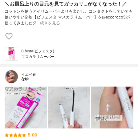
＼お風呂上りの目元を見てガッカリ…がなくなった！／ ⁡
コットンを使うアイリムーバーよりも楽だし、コンタクトをしていても
使いやすい👍⁡⁡⁡🙋【ビフェスタ マスカラリムーバー】を@eccoroco5が
使ってみました🎈…
続きを見る
Bifesta(ビフェスタ)
マスカラリムーバー
イエベ春
なゆ
5.00