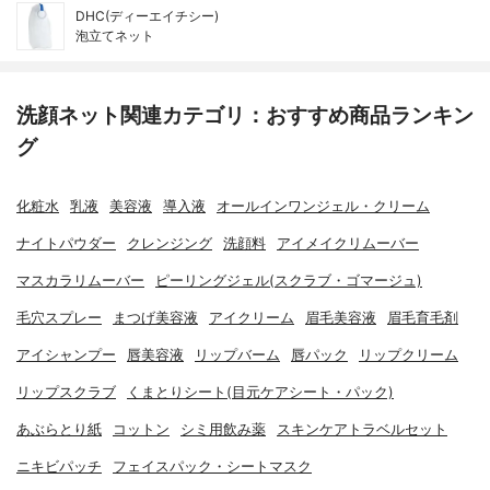
DHC(ディーエイチシー)
泡立てネット
洗顔ネット関連カテゴリ：おすすめ商品ランキン
グ
化粧水
乳液
美容液
導入液
オールインワンジェル・クリーム
ナイトパウダー
クレンジング
洗顔料
アイメイクリムーバー
マスカラリムーバー
ピーリングジェル(スクラブ・ゴマージュ)
毛穴スプレー
まつげ美容液
アイクリーム
眉毛美容液
眉毛育毛剤
アイシャンプー
唇美容液
リップバーム
唇パック
リップクリーム
リップスクラブ
くまとりシート(目元ケアシート・パック)
あぶらとり紙
コットン
シミ用飲み薬
スキンケアトラベルセット
ニキビパッチ
フェイスパック・シートマスク