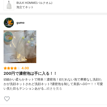
BULK HOMME(バルクオム)
泡立てネット
gumo
4.00
200円で濃密泡は手に入る！！
☑️細かい柔らかネットで簡単！濃密泡！☑️だれない泡で摩擦なし洗顔た
かが洗顔ネットされど洗顔ネット?濃密泡を制して美肌へGOー！！可愛
い見た目もテンションあがる…
続きを見る