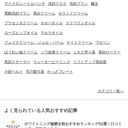
マイクロニードルパッチ
洗顔クロス
洗顔ブラシ
繭玉
電動洗顔ブラシ
美白クリーム
セラミドクリーム
プラセンタクリーム
ホホバオイル
スクワランオイル
ローズヒップオイル
マルラオイル
フェイスクリーム・ジェル・バーム
ナイトクリーム
ワセリン
ほうれい線クリーム
シワ改善クリーム
ニキビ塗り薬
美顔ローラー
美顔スチーマー
ウォーターピーリング
リフトアップ美顔器
小顔ベルト
毛穴吸引器
かっさプレート
カテゴリ一覧へ
よく見られている人気おすすめ記事
ホワイトニング歯磨き粉おすすめランキング52選！口コミ