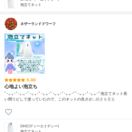
泡立てネット
ネザーランドドワーフ
5.00
心地よい泡立ち
ﾟ･｡.｡･ﾟ･｡.｡･ﾟ･｡.｡･ﾟ･｡.｡･ﾟ･｡.｡･ﾟ･｡.｡･ﾟﾟ･｡.｡･ﾟ･｡.｡･ﾟ泡立てネット長
い間リピして使っていたので、このネットの良さが…
続きを見る
DHC(ディーエイチシー)
泡立てネット