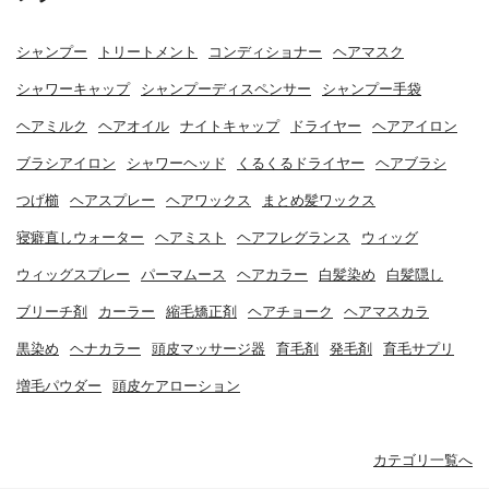
シャンプー
トリートメント
コンディショナー
ヘアマスク
シャワーキャップ
シャンプーディスペンサー
シャンプー手袋
ヘアミルク
ヘアオイル
ナイトキャップ
ドライヤー
ヘアアイロン
ブラシアイロン
シャワーヘッド
くるくるドライヤー
ヘアブラシ
つげ櫛
ヘアスプレー
ヘアワックス
まとめ髪ワックス
寝癖直しウォーター
ヘアミスト
ヘアフレグランス
ウィッグ
ウィッグスプレー
パーマムース
ヘアカラー
白髪染め
白髪隠し
ブリーチ剤
カーラー
縮毛矯正剤
ヘアチョーク
ヘアマスカラ
黒染め
ヘナカラー
頭皮マッサージ器
育毛剤
発毛剤
育毛サプリ
増毛パウダー
頭皮ケアローション
カテゴリ一覧へ