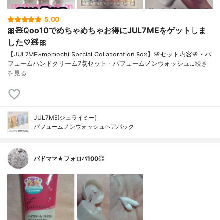
5.00
🎀🧸Qoo10でめちゃめちゃお得にJUL7MEをゲットしま
した♡🧸🎀
【JUL7ME×momochi Special Collaboration Box】🌸セット内容🌸・パ
フュームハンドクリーム7点セット・パフュームノンウォッシュ…
続き
を見る
JUL7ME(ジュライミー)
パフュームノンウォッシュヘアパック
バドママ★フォロバ100◎