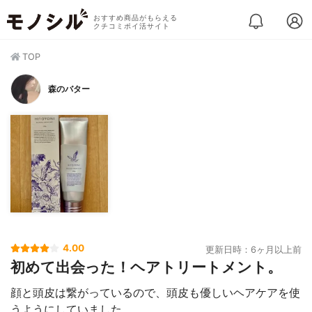
おすすめ商品がもらえる
クチコミポイ活サイト
TOP
森のバター
4.00
更新日時：6ヶ月以上前
初めて出会った！ヘアトリートメント。
顔と頭皮は繋がっているので、頭皮も優しいヘアケアを使
うようにしていました。