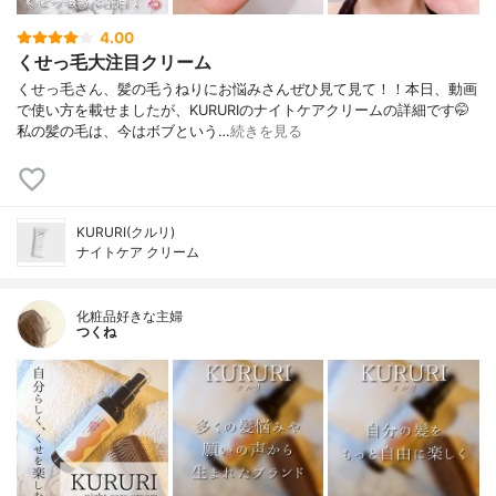
4.00
くせっ毛大注目クリーム
くせっ毛さん、髪の毛うねりにお悩みさんぜひ見て見て！！本日、動画
で使い方を載せましたが、KURURIのナイトケアクリームの詳細です🤭
私の髪の毛は、今はボブという…
続きを見る
KURURI(クルリ)
ナイトケア クリーム
化粧品好きな主婦
つくね