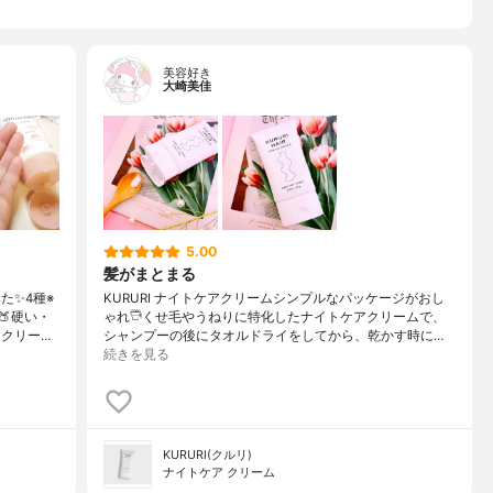
美容好き
大崎美佳
5.00
髪がまとまる
た✨4種※
KURURI ナイトケアクリームシンプルなパッケージがおし
硬い・
ゃれ𓇥くせ毛やうねりに特化したナイトケアクリームで、
クリー…
シャンプーの後にタオルドライをしてから、乾かす時に…
続きを見る
KURURI(クルリ)
ナイトケア クリーム