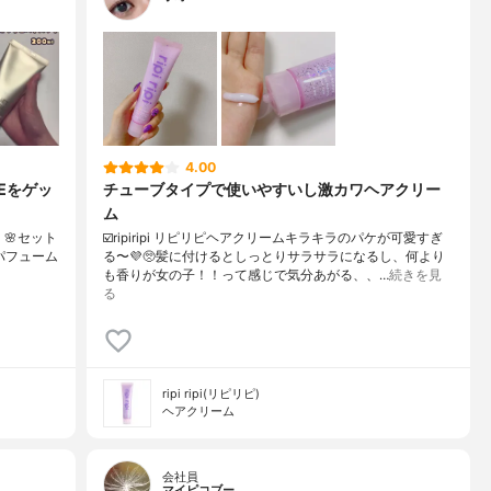
4.00
MEをゲッ
チューブタイプで使いやすいし激カワヘアクリー
ム
ox】🌸セット
☑️ripiripi リピリピヘアクリームキラキラのパケが可愛すぎ
パフューム
る〜💜🥺髪に付けるとしっとりサラサラになるし、何より
も香りが女の子！！って感じで気分あがる、、…
続きを見
る
ripi ripi(リピリピ)
ヘアクリーム
会社員
マイピコブー