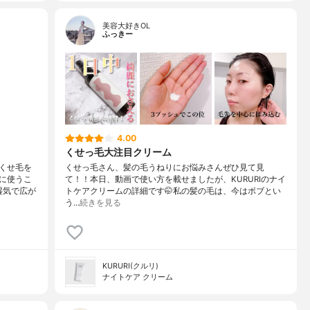
美容大好きOL
ふっきー
4.00
くせっ毛大注目クリーム
くせ毛を
くせっ毛さん、髪の毛うねりにお悩みさんぜひ見て見
に使うこ
て！！本日、動画で使い方を載せましたが、KURURIのナイ
湿気で広が
トケアクリームの詳細です🤭私の髪の毛は、今はボブとい
う…
続きを見る
KURURI(クルリ)
ナイトケア クリーム