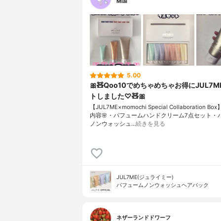
Miai
5.00
🎀🧸Qoo10でめちゃめちゃお得にJUL7
トしました♡🧸🎀
【JUL7ME×momochi Special Collaboration B
内容🌸・パフュームハンドクリーム7点セット・
ノンウォッシュ…
続きを見る
JUL7ME(ジュライミー)
パフュームノンウォッシュヘアパック
ネザーランドドワーフ