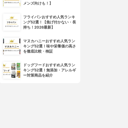
メンズ向けも！】
4位
5位
フライパンおすすめ人気ランキ
ング52選！【焦げ付かない・長
持ち！2026最新】
マヌカハニーおすすめ人気ラン
キング52選！味や栄養価の高さ
を徹底比較・検証
JUL7ME(ジュライミー)
BOTANIST(ボタニスト)
フュームノンウォッシュヘア
ボタニカル スタイリング クリ
ドッグフードおすすめ人気ラン
パック
ーム スリーク フロウ
キング52選！無添加・アレルギ
3.66
3.66
(3)
(1)
ー対策商品を紹介
¥2,199
¥1,500