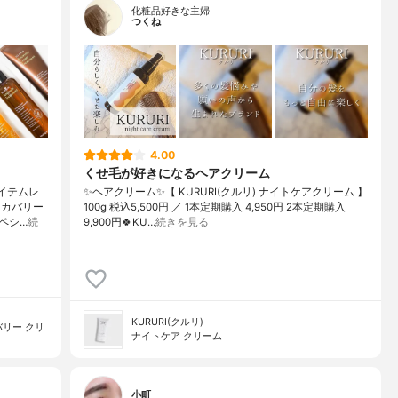
化粧品好きな主婦
つくね
4.00
くせ毛が好きになるヘアクリーム
アイテムレ
✨ヘアクリーム✨【 KURURI(クルリ) ナイトケアクリーム 】
リカバリー
100g 税込5,500円 ／ 1本定期購入 4,950円 2本定期購入
ペシ…
続
9,900円🍀KU…
続きを見る
KURURI(クルリ)
リー クリ
ナイトケア クリーム
小町