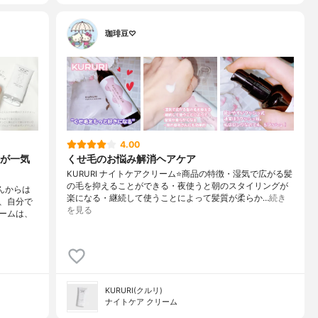
珈琲豆♡
4.00
が一気
くせ毛のお悩み解消ヘアケア
KURURI ナイトケアクリーム⭐️商品の特徴・湿気で広がる髪
の毛を抑えることができる・夜使うと朝のスタイリングが
んからは
楽になる・継続して使うことによって髪質が柔らか…
続き
、自分で
を見る
ームは、
KURURI(クルリ)
ナイトケア クリーム