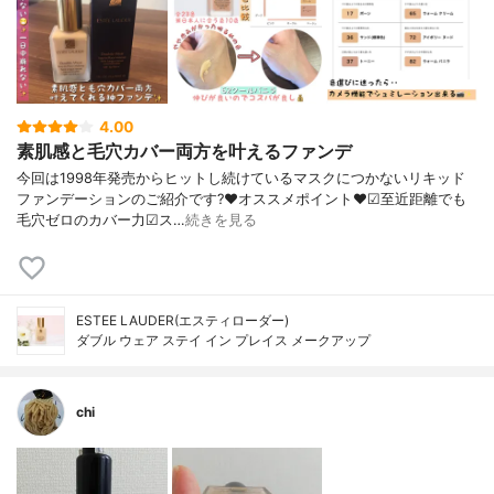
4.00
素肌感と毛穴カバー両方を叶えるファンデ
今回は1998年発売からヒットし続けているマスクにつかないリキッド
ファンデーションのご紹介です?❤︎オススメポイント❤︎☑︎至近距離でも
毛穴ゼロのカバー力☑︎ス…
続きを見る
ESTEE LAUDER(エスティローダー)
ダブル ウェア ステイ イン プレイス メークアップ
chi