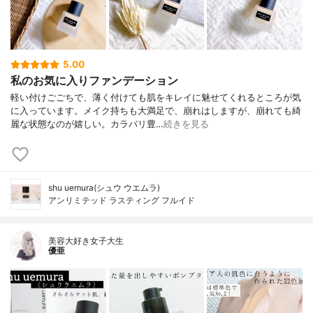
5.00
私のお気に入りファンデーション
軽い付けごごちで、薄く付けても肌をキレイに魅せてくれるところが気
に入っています。メイク持ちも大満足で、崩れはしますが、崩れても綺
麗な状態なのが嬉しい。カラバリ豊…
続きを見る
shu uemura(シュウ ウエムラ)
アンリミテッド ラスティング フルイド
美容大好き女子大生
優亜