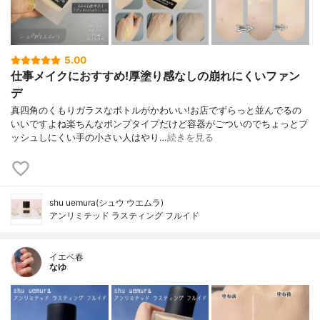
5.00
仕事メイクにおすすめ!厚塗り感なしの崩れにくいファン
デ
真四角のくもりガラスなボトルがかわいい!お店でずらっと並んでるの
いいですよね楽ちんなポンプタイプだけど容器がごついのでちょっとプ
ッシュしにくい手の小さい人はやり…
続きを見る
shu uemura(シュウ ウエムラ)
アンリミテッド ラスティング フルイド
イエベ春
なゆ