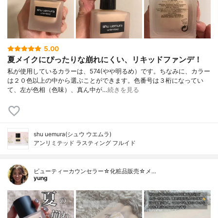
5.00
夏メイクにぴったりな崩れにくい、リキッドファンデ！
私が使用しているカラーは、574(やや明るめ）です。ちなみに、カラー
は２０色以上の中から選ぶことができます。色番号は３桁になってい
て、左が色相（色味）、真ん中が…
続きを見る
shu uemura(シュウ ウエムラ)
アンリミテッド ラスティング フルイド
ビューティーカウンセラー☆化粧品販売☆メ…
yung