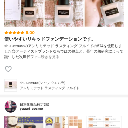
5.00
使いやすいリキッドファンデーションです。
shu uemuraのアンリミテッド ラスティング フルイドの574を使用しま
した😊アーティストブランドならではの視点と、長年の肌研究によって
誕生した次世代ファ…
続きを見る
shu uemura(シュウ ウエムラ)
アンリミテッド ラスティング フルイド
日本化粧品検定3級
yuuuri_cosme