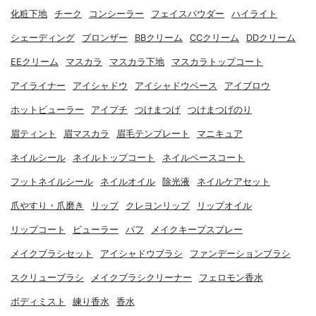
化粧下地
チーク
コンシーラー
フェイスパウダー
ハイライト
シェーディング
ブロンザー
BBクリーム
CCクリーム
DDクリーム
EEクリーム
マスカラ
マスカラ下地
マスカラトップコート
アイライナー
アイシャドウ
アイシャドウベース
アイブロウ
ホットビューラー
アイプチ
つけまつげ
つけまつげのり
眉ティント
眉マスカラ
眉毛テンプレート
マニキュア
ネイルシール
ネイルトップコート
ネイルベースコート
フットネイルシール
ネイルオイル
除光液
ネイルケアセット
爪やすり・爪磨き
リップ
クレヨンリップ
リップオイル
リップコート
ビューラー
パフ
メイクキープスプレー
メイクブラシセット
アイシャドウブラシ
ファンデーションブラシ
スクリューブラシ
メイクブラシクリーナー
フェロモン香水
ボディミスト
練り香水
香水