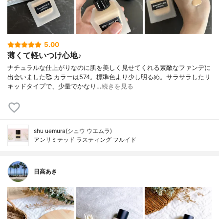
5.00
薄くて軽いつけ心地♪
ナチュラルな仕上がりなのに肌を美しく見せてくれる素敵なファンデに
出会いました🥰 カラーは574。標準色より少し明るめ。サラサラしたリ
キッドタイプで、少量でかなり…
続きを見る
shu uemura(シュウ ウエムラ)
アンリミテッド ラスティング フルイド
日高あき