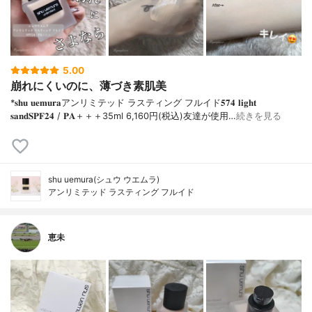
5.00
崩れにくいのに、薄づき素肌美
*𝐬𝐡𝐮 𝐮𝐞𝐦𝐮𝐫𝐚アンリミテッド ラスティング フルイド𝟓𝟕𝟒 𝐥𝐢𝐠𝐡𝐭
𝐬𝐚𝐧𝐝𝐒𝐏𝐅𝟐𝟒 / 𝐏𝐀＋＋＋⁡35ml 6,160円(税込)⁡友達が使用…
続きを見る
shu uemura(シュウ ウエムラ)
アンリミテッド ラスティング フルイド
恵未