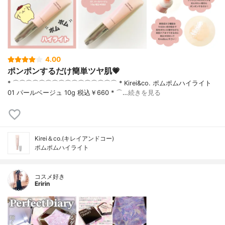
4.00
ポンポンするだけ簡単ツヤ肌💗
* ⌒⌒⌒⌒⌒⌒⌒⌒⌒⌒⌒⌒⌒⌒⌒⌒ * Kirei&co. ポムポムハイライト
01 パールベージュ 10g 税込￥660 * ⌒…
続きを見る
Kirei＆co.(キレイアンドコー)
ポムポムハイライト
コスメ好き
Eririn