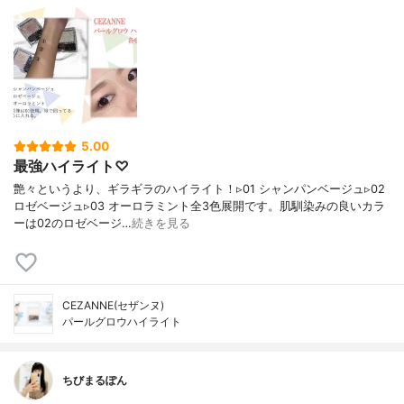
5.00
最強ハイライト♡
艶々というより、ギラギラのハイライト！▹01 シャンパンベージュ▹02
ロゼベージュ▹03 オーロラミント全3色展開です。肌馴染みの良いカラ
ーは02のロゼベージ…
続きを見る
CEZANNE(セザンヌ)
パールグロウハイライト
ちびまるぽん