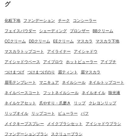
グ
化粧下地
ファンデーション
チーク
コンシーラー
フェイスパウダー
シェーディング
ブロンザー
BBクリーム
CCクリーム
DDクリーム
EEクリーム
マスカラ
マスカラ下地
マスカラトップコート
アイライナー
アイシャドウ
アイシャドウベース
アイブロウ
ホットビューラー
アイプチ
つけまつげ
つけまつげのり
眉ティント
眉マスカラ
眉毛テンプレート
マニキュア
ネイルシール
ネイルトップコート
ネイルベースコート
フットネイルシール
ネイルオイル
除光液
ネイルケアセット
爪やすり・爪磨き
リップ
クレヨンリップ
リップオイル
リップコート
ビューラー
パフ
メイクキープスプレー
メイクブラシセット
アイシャドウブラシ
ファンデーションブラシ
スクリューブラシ