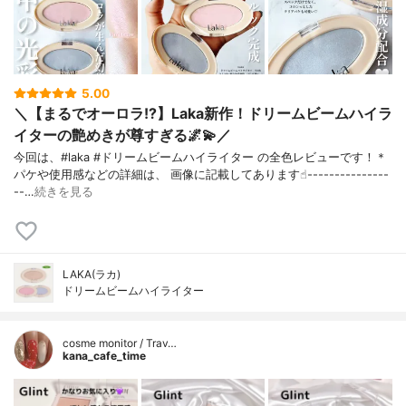
5.00
＼【まるでオーロラ!?】Laka新作！ドリームビームハイラ
イターの艶めきが尊すぎる🌌💫／
今回は、#laka #ドリームビームハイライター の全色レビューです！＊
パケや使用感などの詳細は、 画像に記載してあります☝︎---------------
--…
続きを見る
LAKA(ラカ)
ドリームビームハイライター
cosme monitor / Trav…
kana_cafe_time