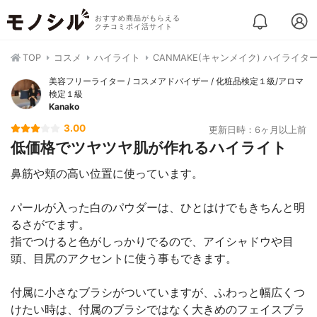
おすすめ商品がもらえる
クチコミポイ活サイト
TOP
コスメ
ハイライト
CANMAKE(キャンメイク) ハイライタ
美容フリーライター / コスメアドバイザー / 化粧品検定１級/アロマ
検定１級
Kanako
3.00
更新日時：6ヶ月以上前
低価格でツヤツヤ肌が作れるハイライト
鼻筋や頬の高い位置に使っています。
パールが入った白のパウダーは、ひとはけでもきちんと明
るさがでます。
指でつけると色がしっかりでるので、アイシャドウや目
頭、目尻のアクセントに使う事もできます。
付属に小さなブラシがついていますが、ふわっと幅広くつ
けたい時は、付属のブラシではなく大きめのフェイスブラ