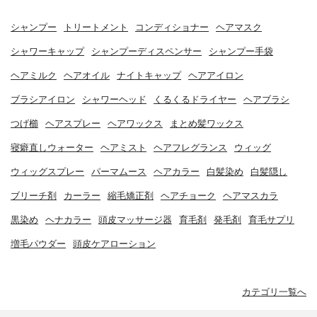
シャンプー
トリートメント
コンディショナー
ヘアマスク
シャワーキャップ
シャンプーディスペンサー
シャンプー手袋
ヘアミルク
ヘアオイル
ナイトキャップ
ヘアアイロン
ブラシアイロン
シャワーヘッド
くるくるドライヤー
ヘアブラシ
つげ櫛
ヘアスプレー
ヘアワックス
まとめ髪ワックス
寝癖直しウォーター
ヘアミスト
ヘアフレグランス
ウィッグ
ウィッグスプレー
パーマムース
ヘアカラー
白髪染め
白髪隠し
ブリーチ剤
カーラー
縮毛矯正剤
ヘアチョーク
ヘアマスカラ
黒染め
ヘナカラー
頭皮マッサージ器
育毛剤
発毛剤
育毛サプリ
増毛パウダー
頭皮ケアローション
カテゴリ一覧へ