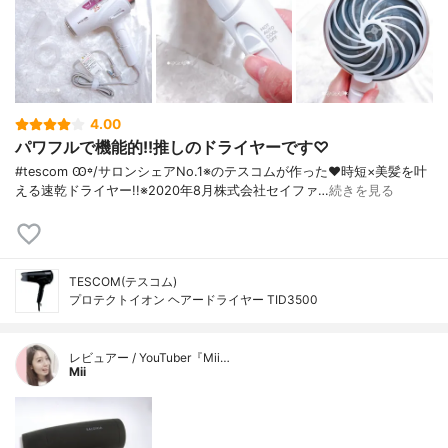
4.00
パワフルで機能的!!推しのドライヤーです♡
#tescom Ꙭ꙳/ サロンシェアNo.1※のテスコムが作った♥︎ 時短×美髪を叶
える速乾ドライヤー!! ※2020年8月株式会社セイファ…
続きを見る
TESCOM(テスコム)
プロテクトイオン ヘアードライヤー TID3500
レビュアー / YouTuber『Mii…
Mii