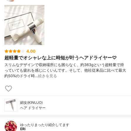
4.00
超軽量でオシャレな上に時短が叶うヘアドライヤー♡
スリムなデザインで 収納場所にも困らなく、 約363gという超軽量で 持
っていても疲れを感じにくいんです。 そして、他社従来品に比べて 最大
約50%のドライ時…
続きを見る
絹女(KINUJO)
ヘア ドライヤー
ゆったりまったり紹介してます
ERi