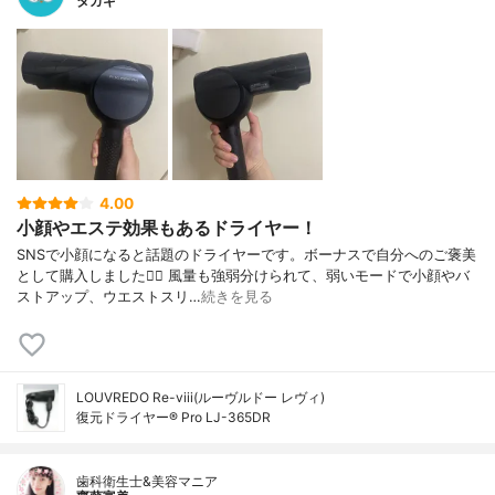
タカギ
4.00
小顔やエステ効果もあるドライヤー！
SNSで小顔になると話題のドライヤーです。ボーナスで自分へのご褒美
として購入しました💇‍♀️ 風量も強弱分けられて、弱いモードで小顔やバ
ストアップ、ウエストスリ…
続きを見る
LOUVREDO Re-viii(ルーヴルドー レヴィ)
復元ドライヤー® Pro LJ-365DR
歯科衛生士&美容マニア