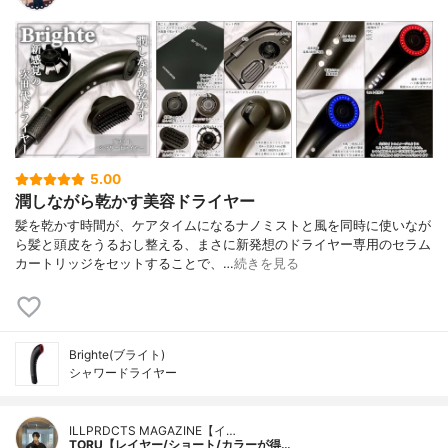
5.00
潤しながら乾かす美容ドライヤー
髪を乾かす時間が、ケアタイムになるナノミストと風を同時に使いなが
ら髪と頭皮をうるおし整える、まさに新発想のドライヤー専用のセラム
カートリッジをセットすることで、…
続きを見る
Brighte(ブライト)
シャワードライヤー
ILLPRDCTS MAGAZINE【イ…
TORU【レイヤー/ショート/カラーが得…