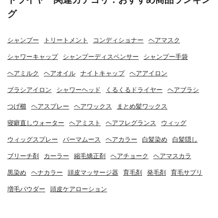
グ
シャンプー
トリートメント
コンディショナー
ヘアマスク
シャワーキャップ
シャンプーディスペンサー
シャンプー手袋
ヘアミルク
ヘアオイル
ナイトキャップ
ヘアアイロン
ブラシアイロン
シャワーヘッド
くるくるドライヤー
ヘアブラシ
つげ櫛
ヘアスプレー
ヘアワックス
まとめ髪ワックス
寝癖直しウォーター
ヘアミスト
ヘアフレグランス
ウィッグ
ウィッグスプレー
パーマムース
ヘアカラー
白髪染め
白髪隠し
ブリーチ剤
カーラー
縮毛矯正剤
ヘアチョーク
ヘアマスカラ
黒染め
ヘナカラー
頭皮マッサージ器
育毛剤
発毛剤
育毛サプリ
増毛パウダー
頭皮ケアローション