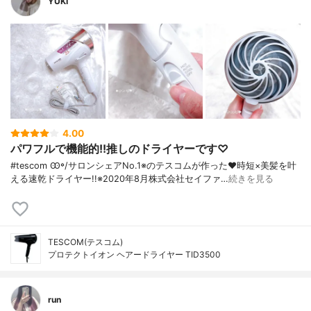
YUKI
4.00
パワフルで機能的!!推しのドライヤーです♡
#tescom Ꙭ꙳/ サロンシェアNo.1※のテスコムが作った♥︎ 時短×美髪を叶
える速乾ドライヤー!! ※2020年8月株式会社セイファ…
続きを見る
TESCOM(テスコム)
プロテクトイオン ヘアードライヤー TID3500
run