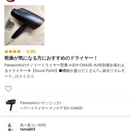
4.00
乾燥が気になる方におすすめのドライヤー！
Panasonicのナノイードライヤー型番→(EH-CNA0E-A)特別感を味わえ
るドライヤー☆【Good Point】■機能が盛りだくさん?∟温冷リズムモ
ード…
続きを見る
Panasonic(パナソニック)
ヘアードライヤー ナノケア EH-CNA0E
色々危うい30代
tamaji03