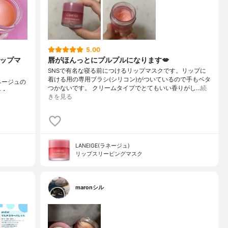
5.00
リップマ
唇がほんっとにプルプルになります💋
SNSで有名な寝る前につけるリップマスクです。リップに
着ける用の専用ブラシ(シリコン)がついているので手もベタ
ネージュの
つかないです。 クリームタイプでとてもいい香りがし…
続
⭐️・
きを見る
LANEIGE(ラネージュ)
リップスリーピングマスク
maronシル