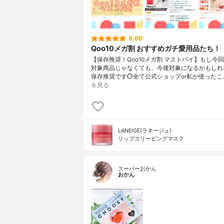
5.00
Qoo10メガ割 おすすめガチ愛用品たち！
【保存推奨！Qoo10メガ割 マストバイ】もし今
対象商品じゃなくても、今後対象になるかもしれ
保存推奨です💮全て公式ショップor私が使ったこ
を見る
LANEIGE(ラネージュ)
リップスリーピングマスク
スーパーおかん
おかん