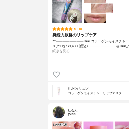
5.00
持続力抜群のリップケア
**————————⁡illun コラーゲンモイスチャ
スク⁡10g / ¥1,430 (税込)⁡———————— @illun_offi
続きを見る
illuN(イリュン)
コラーゲンモイスチャーリップマスク
社会人
yuna