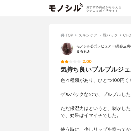
おすすめ商品がもらえる
クチコミポイ活サイト
TOP
スキンケア
唇パック
CH
モノシル公式レビュアー/美容皮膚科
まるもふ
2.00
気持ち良いプルプルジェ
色々種類があり、ひとつ100円
ゲルパックなので、プルプルした
ただ保湿力はというと、剥がした
で、効果はイマイチでした。
使う時に、少しリップを塗ってか