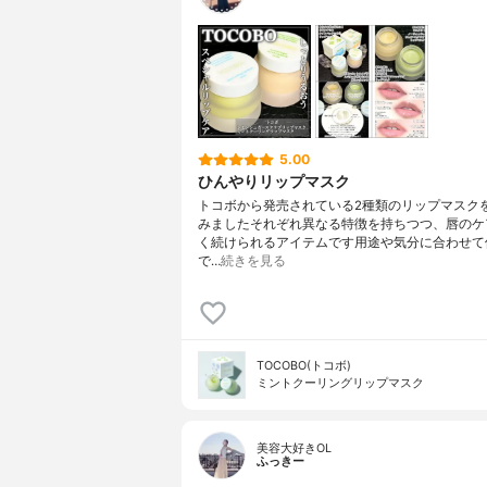
5.00
ひんやりリップマスク
トコボから発売されている2種類のリップマスク
みましたそれぞれ異なる特徴を持ちつつ、唇のケ
く続けられるアイテムです用途や気分に合わせて
で…
続きを見る
TOCOBO(トコボ)
ミントクーリングリップマスク
美容大好きOL
ふっきー