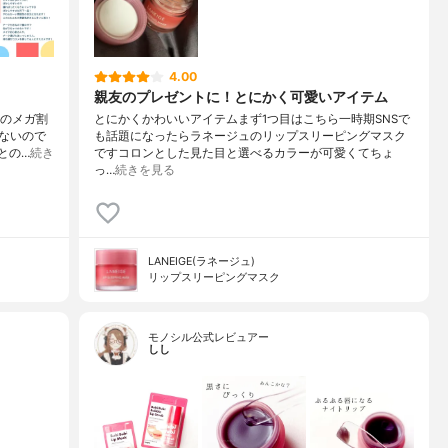
4.00
親友のプレゼントに！とにかく可愛いアイテム
回のメガ割
とにかくかわいいアイテムまず1つ目はこちら一時期SNSで
ないので
も話題になったらラネージュのリップスリーピングマスク
との…
続き
ですコロンとした見た目と選べるカラーが可愛くてちょ
っ…
続きを見る
LANEIGE(ラネージュ)
リップスリーピングマスク
モノシル公式レビュアー
しし