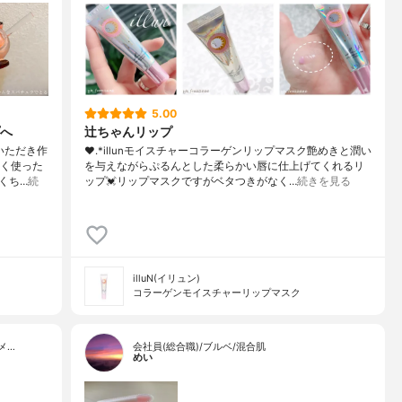
5.00
へ
辻ちゃんリップ
いただき作
❤︎.*⁡illunモイスチャーコラーゲンリップマスク⁡艶めきと潤い
らく使った
を与えながらぷるんとした柔らかい唇に仕上げてくれるリ
くち…
続
ップ💓⁡リップマスクですがベタつきがなく…
続きを見る
illuN(イリュン)
コラーゲンモイスチャーリップマスク
メ…
会社員(総合職)/ブルベ/混合肌
めい