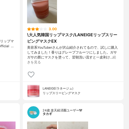
3.00
\大人気韓国リップマスク/LANEIGEリップスリー
ピングマスクEX
ーリップマ
cial ⁡ …
美容系YouTuberさんが沢山紹介されてるので、試しに購入
してみました！香りはグレープフルーツにしました。ガサ
ガサの唇にマスクを塗って、翌朝洗い流すと一皮剥け…
続
きを見る
LANEIGE(ラネージュ)
リップスリーピングマスク
24歳 楽天経済圏ユーザー🐼
タカギ