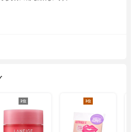
グ
2位
3位