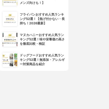
メンズ向けも！】
フライパンおすすめ人気ランキ
ング52選！【焦げ付かない・長
石原商店(ISHIHARA
ETUDE(エチュード)
持ち！2026最新】
SHOTEN)
ジェリーリップパッチC
恋のキス唇専用パックシート
3.74
3.81
¥650
マヌカハニーおすすめ人気ラン
¥369
キング52選！味や栄養価の高さ
を徹底比較・検証
ドッグフードおすすめ人気ラン
キング52選！無添加・アレルギ
ー対策商品を紹介