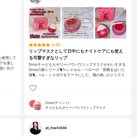
5.00
リップマスクとして日中にもナイトケアにも使え
る可愛すぎなリップ
を使用して
アを楽し
Dintoチャビもちゼリーパウパウリップマスクかわいすぎる
使い分け
Dintoの新シリーズ🐈️🐾シャルル・ペローの「長靴をはいた
猫🐈」<ル・シャボテをテーマにした、猫の肉…
続きを見る
Dinto(ディント)
チャビもちゼリーパウパウリップマスク
yk_free12636