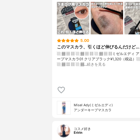
5.00
このマスカラ、引くほど伸びるんだけど…
▧ ▦ ▤ ▥ ▧ ▦ ▤ ▥ ▧ ▦ ▤ ▥ミゼルエディ
ープマスカラ01 クリアブラック¥1,320（税込）▧ 
▧ ▦ ▤ ▥ ▧ ▦…
続きを見る
Misel Ady(ミゼルエディ)
アンダーキープマスカラ
コスメ好き
Eririn