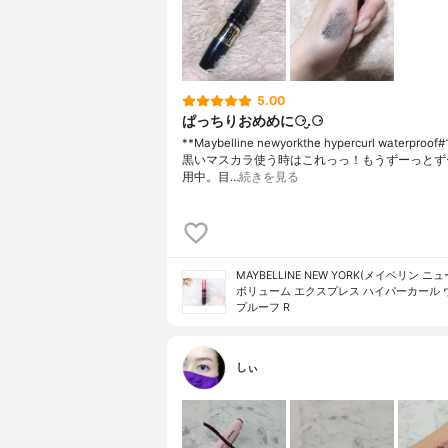
5.00
ぱっちりおめめに⚆.̮⚆
**Maybelline newyorkthe hypercurl waterpro
黒いマスカラ使う時はこれっっ！もうずーっとず
用中。目…
続きを見る
MAYBELLINE NEW YORK(メイベリン ニ
ボリューム エクスプレス ハイパーカール 
プルーフ R
しぃ