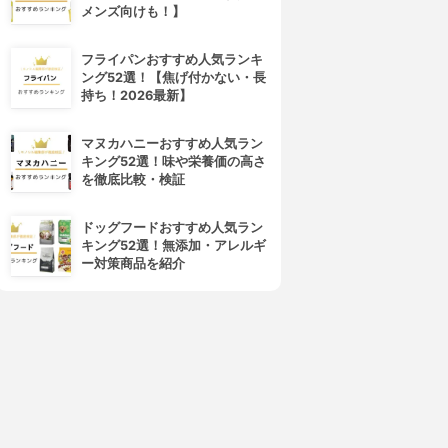
メンズ向けも！】
フライパンおすすめ人気ランキ
AYBELLINE NEW YORK(メ
dejavu(デジャヴュ)
ング52選！【焦げ付かない・長
イベリン ニューヨーク)
ラッシュノックアウト エクス
持ち！2026最新】
ボリューム エクスプレス ハイ
トラボリューム
パーカール ウォータープルー
3.91
(27)
フ R
¥1,493
マヌカハニーおすすめ人気ラン
3.91
(33)
キング52選！味や栄養価の高さ
¥680
を徹底比較・検証
ドッグフードおすすめ人気ラン
キング52選！無添加・アレルギ
ー対策商品を紹介