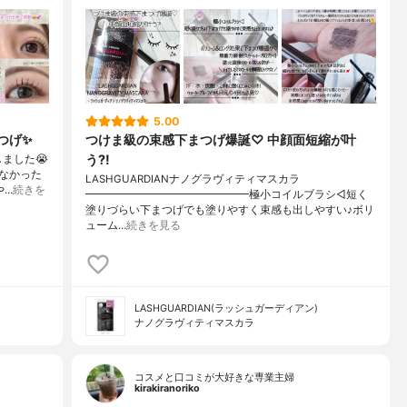
5.00
げ✨️
つけま級の束感下まつげ爆誕♡ 中顔面短縮が叶
う?!
ました😭
わなかった
LASHGUARDIANナノグラヴィティマスカラ
や…
続きを
━━━━━━━━━━━━━━━極小コイルブラシ◁短く
塗りづらい下まつげでも塗りやすく束感も出しやすい♪ボリ
ューム…
続きを見る
LASHGUARDIAN(ラッシュガーディアン)
ナノグラヴィティマスカラ
コスメと口コミが大好きな専業主婦
kirakiranoriko