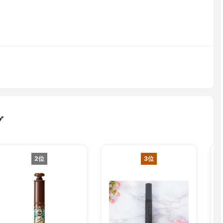
グ
2位
3位