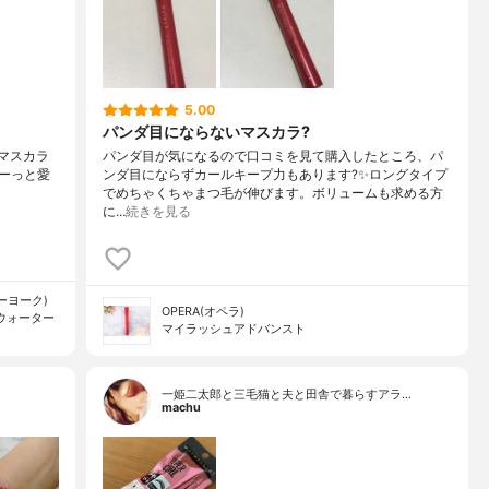
5.00
パンダ目にならないマスカラ?
of#マスカラ⁡
パンダ目が気になるので口コミを見て購入したところ、パ
ーっと愛
ンダ目にならずカールキープ力もあります?✨ロングタイプ
でめちゃくちゃまつ毛が伸びます。ボリュームも求める方
に…
続きを見る
ューヨーク)
OPERA(オペラ)
ウォーター
マイラッシュアドバンスト
一姫二太郎と三毛猫と夫と田舎で暮らすアラ…
machu