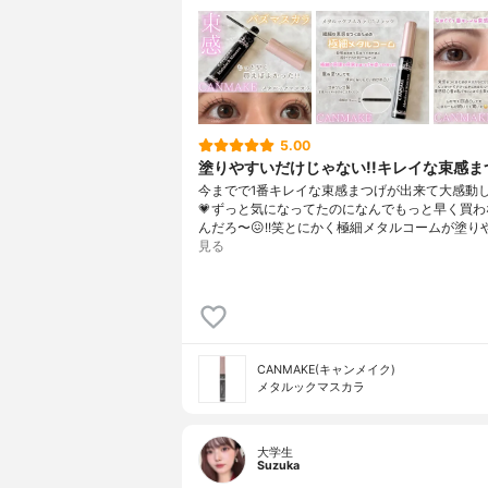
5.00
塗りやすいだけじゃない!!キレイな束感まつ
今までで1番キレイな束感まつげが出来て大感動し
💗⁡ずっと気になってたのになんでもっと早く買
んだろ〜😖!!笑⁡⁡とにかく極細メタルコームが塗り
見る
CANMAKE(キャンメイク)
メタルックマスカラ
大学生
Suzuka