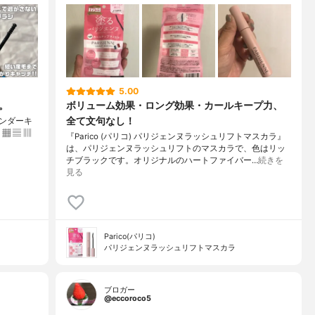
5.00
。
ボリューム効果・ロング効果・カールキープ力、
全て文句なし！
 アンダーキ
▦ ▤ ▥
『Parico (パリコ) パリジェンヌラッシュリフトマスカラ』
は、パリジェンヌラッシュリフトのマスカラで、色はリッ
チブラックです。オリジナルのハートファイバー…
続きを
見る
Parico(パリコ)
パリジェンヌラッシュリフトマスカラ
ブロガー
@eccoroco5