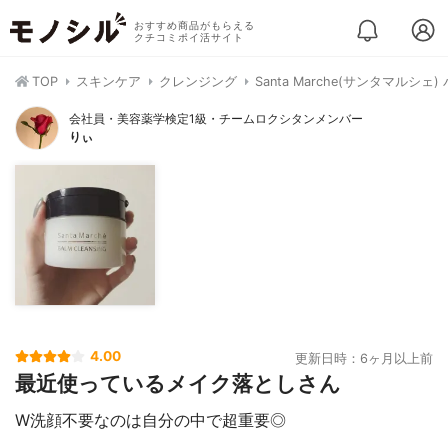
おすすめ商品がもらえる
クチコミポイ活サイト
TOP
スキンケア
クレンジング
Santa Marche(サンタマルシ
会社員・美容薬学検定1級・チームロクシタンメンバー
りぃ
4.00
更新日時：6ヶ月以上前
最近使っているメイク落としさん
W洗顔不要なのは自分の中で超重要◎