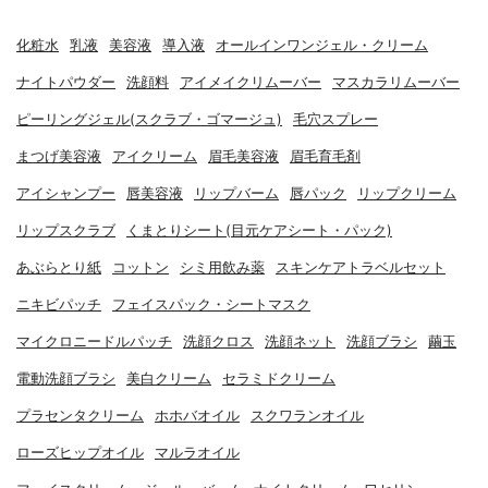
化粧水
乳液
美容液
導入液
オールインワンジェル・クリーム
ナイトパウダー
洗顔料
アイメイクリムーバー
マスカラリムーバー
ピーリングジェル(スクラブ・ゴマージュ)
毛穴スプレー
まつげ美容液
アイクリーム
眉毛美容液
眉毛育毛剤
アイシャンプー
唇美容液
リップバーム
唇パック
リップクリーム
リップスクラブ
くまとりシート(目元ケアシート・パック)
あぶらとり紙
コットン
シミ用飲み薬
スキンケアトラベルセット
ニキビパッチ
フェイスパック・シートマスク
マイクロニードルパッチ
洗顔クロス
洗顔ネット
洗顔ブラシ
繭玉
電動洗顔ブラシ
美白クリーム
セラミドクリーム
プラセンタクリーム
ホホバオイル
スクワランオイル
ローズヒップオイル
マルラオイル