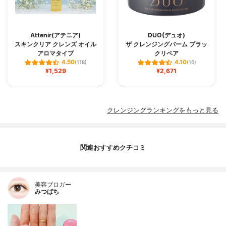
Attenir(アテニア)
DUO(デュオ)
スキンクリア クレンズ オイル
ザ クレンジングバーム ブラッ
アロマタイプ
クリペア
4.50
4.10
(118)
(16)
¥1,529
¥2,671
クレンジングランキングをもっと見る
関連おすすめクチコミ
美容ブロガー
みつばち